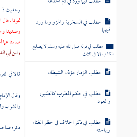
مطلب فيما ورد في ذم الخدعة
وحديث {
ا
تموتا . قال
مطلب في السخرية والهزو وما ورد
فيهما
وصديدا ولح
صامتا عما أ
مطلب في قوله صلى الله عليه وسلم لا يصلح
وابن أبي الدن
الكذب إلا في ثلاث
مطلب الزمار مؤذن الشيطان
قالا في الفر
مطلب في حكم المطرب كالطنبور
وقال الإمام
والعود
والشرب والج
مطلب في ذكر الخلاف في حظر الغناء
ذكره صاحب ا
وإباحته