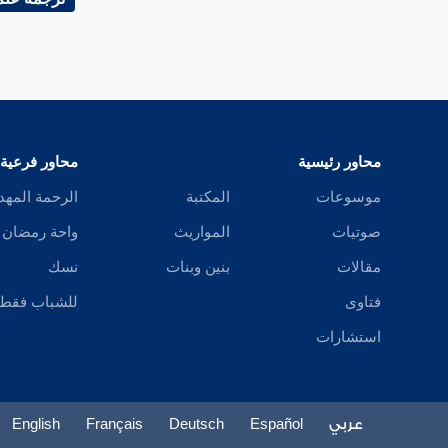
مطلب في حكم الحداء الذي تساق به
الإبل ونشيد الأعراب
فوائد في أول من وضع علم
الموسيقى والعود للغناء وأول من غنى في
العرب
محاور رئيسية
محاور فرعية
موسوعات
المكتبة
الرحمة المهد
مطلب في تلاوة آيات الكتاب المجيد
ملحنة
صوتيات
المواريث
واحة رمضان
مقالات
بنين وبنات
نسك
مطلب في بيان الشعر المباح
فتاوى
للشباب فقط
استشارات
مطلب في سماعه صلى الله عليه
وسلم شعر أصحابه وتشبيبهم
عربي
Español
Deutsch
Français
English