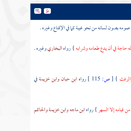
صومه بصون لسانه من نحو غيبة كما في الإقناع وغيره .
له حاجة في أن يدع طعامه وشرابه
} رواه
البخاري
وغيره .
والرفث
}
[
ص:
115 ]
رواه
ابن حبان
وابن خزيمة
في
ن قيامه إلا السهر
} رواه
ابن ماجه
وابن خزيمة
والحاكم