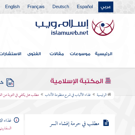
عربي
Español
Deutsch
Français
English
مطلب هل يجوز ذكر الإنسان بما
يكره إذا كان لا يعرف إلا به
مطلب هل يجوز ذكر الإنسان بما
يكره لمصلحة
الرئيسية
موسوعات
مقالات
الفتوى
الاستشارات
مطلب في بيان النميمة وما ورد في
ذمها
المكتبة الإسلامية
كتب
مطلب هل يكفي في التوبة من الغيبة
الرئيسية
غذاء الألباب في شرح منظومة الآداب
مطلب هل يكفي في التوبة من الغي
الاستغفار للمغتاب
غذاء ال
مطلب في حرمة إفشاء السر
السفاريني