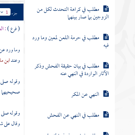
مطلب في كراهة التحدث لكل من
جزء
1
الزوجين بما صار بينهما
( فرع )
: ال
مطلب في حرمة اللعن لمعين وما ورد
فيه
وما ورد عن 
وعند
ابن م
مطلب في بيان حقيقة الفحش وذكر
الآثار الواردة في النهي عنه
وقوله صلى 
صحيحيهما .
النهي عن المكر
وقوله صلى ا
مطلب في النهي عن الفحش
وقال على شر