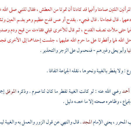
لمرأتين اللتين صامتا وأنهما قد كادتا أن تموتا من العطش ، فقال للنبي صلى الله علي
 ادعهما . قال فجاءتا . قال فجيء . بقدح أو عس قدح عظيم وهو بضم العين وتش
ما حتى ملأت نصف القدح ، ثم قال للأخرى قيئي فقاءت من قيح ودم وصديد 
حل الله لهما وأفطرتا على ما حرم الله عليهما ، جلست إحداهما إلى الأخرى فج
يا
وأبو يعلى
وغيرهم - فمحمول على الزجر والتحذير .
وع : ولا يفطر بالغيبة ونحوها ، نقله الجماعة اتفاقا .
أحمد
رضي الله عنه : لو كانت الغيبة تفطر ما كان لنا صوم . وذكره
الموفق
إجم
ماع ، وظاهره صحته إلا ما خصه دليل .
لمحرر ، يعني الإمام
المجد
. قال والنهي عن قول الزور والعمل به والغيبة ل