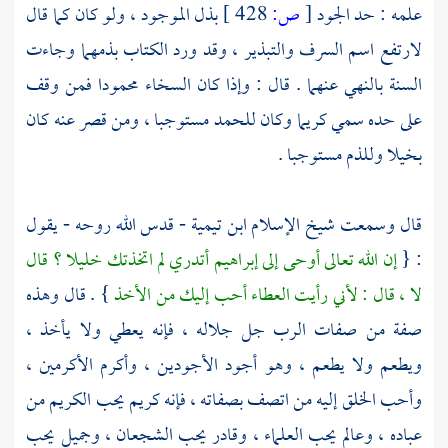
علمه : حد الجود
[
ص:
428 ]
بذل الموجود ، ولو كان كما قال
لارتفع اسم السرف والتبذير ، وقد ورد الكتاب بذمهما وجاءت
السنة بالنهي عنهما . قال : وإذا كان السخاء محمودا فمن وقف
على حده سمي كريما وكان للحمد مستوجبا ، ومن قصر عنه كان
بخيلا وللذم مستوجبا .
قال وسمعت شيخ الإسلام
ابن تيمية
- قدس الله روحه - يقول
: {
إن الله تعالى أوحى إلى
إبراهيم
أتدري لم اتخذتك خليلا ؟ قال
لا ، قال : لأني رأيت العطاء أحب إليك من الأخذ
} . قال وهذه
صفة من صفات الرب جل جلاله ، فإنه يعطي ولا يأخذ ،
ويطعم ولا يطعم ، وهو أجود الأجودين ، وأكرم الأكرمين ،
وأحب الخلق إليه من اتصف بصفاته ، فإنه كريم يحب الكريم من
عباده ، وعالم يحب العلماء ، وقادر يحب الشجعان ، وجميل يحب