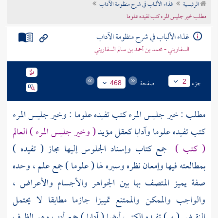
الرئيسية
غذاء الألباب في شرح منظومة الآداب
تراجم الأعلام
مطلب خير جليس المرء كتب تفيده علوما
غذاء الألباب في شرح منظومة الآداب
السفاريني - محمد بن أحمد بن سالم السفاريني
جزء
صفحة
2
468
مطلب : خير جليس المرء كتب تفيده علوما : وخير جليس المرء
كتب تفيده علوما وآدابا كعقل مؤيد
( وخير جليس المرء ) العالم
( كتب )
جمع كتاب وإسناد الجلوس إليها مجاز ( تفيده )
بمطالعته فيها وإمعان نظره وسبره لها ( علوما ) جمع علم ، وحده
صفة يميز المتصف بها بين الجواهر والأجسام والأعراض ،
والواجب والممكن والممتنع تمييزا جازما مطابقا لا يحتمل
النقيض ( و ) تفيده الكتب أيضا ( آدابا ) جمع أدب وهو الظرف