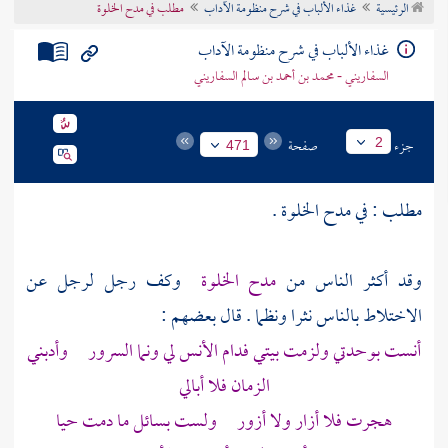
الرئيسية
غذاء الألباب في شرح منظومة الآداب
مطلب في مدح الخلوة
تراجم الأعلام
غذاء الألباب في شرح منظومة الآداب
السفاريني - محمد بن أحمد بن سالم السفاريني
جزء
صفحة
2
471
مطلب : في مدح الخلوة .
وقد أكثر الناس من
مدح الخلوة
وكف رجل لرجل عن
الاختلاط بالناس نثرا ونظما . قال بعضهم :
أنست بوحدتي ولزمت بيتي فدام الأنس لي ونما السرور وأدبني
الزمان فلا أبالي
هجرت فلا أزار ولا أزور ولست بسائل ما دمت حيا