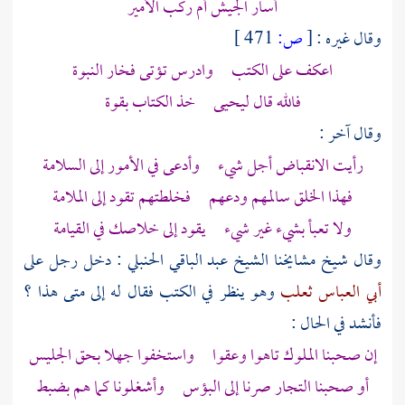
أسار الجيش أم ركب الأمير
وقال غيره :
[
ص:
471 ]
اعكف على الكتب وادرس تؤتى فخار النبوة
فالله قال
ليحيى
خذ الكتاب بقوة
وقال آخر :
رأيت الانقباض أجل شيء وأدعى في الأمور إلى السلامة
فهذا الخلق سالمهم ودعهم فخلطتهم تقود إلى الملامة
ولا تعبأ بشيء غير شيء يقود إلى خلاصك في القيامة
وقال شيخ مشايخنا
الشيخ عبد الباقي الحنبلي
: دخل رجل على
أبي العباس ثعلب
وهو ينظر في الكتب فقال له إلى متى هذا ؟
فأنشد في الحال :
إن صحبنا الملوك تاهوا وعقوا واستخفوا جهلا بحق الجليس
أو صحبنا التجار صرنا إلى البؤس وأشغلونا كما هم بضبط