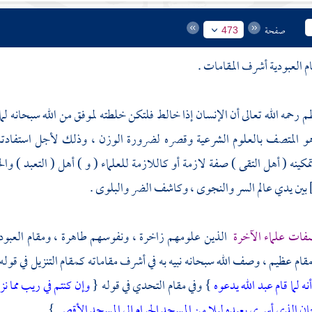
صفحة
473
 العبودية أشرف المقامات .
م رحمه الله تعالى أن الإنسان إذا خالط فلتكن خلطته لموفق من الله سبحانه لما
هو المتصف بالعلوم الشرعية وقصره لضرورة الوزن ، وذلك لأجل استفادته 
ينه ( أهل التقى ) صفة لازمة أو كاللازمة للعلماء ( و ) أهل ( التعبد ) 
بين يدي عالم السر والنجوى ، وكاشف الضر والبلوى .
ات علماء الآخرة
الذين علومهم زاخرة ، ونفوسهم طاهرة ، ومقام العبودي
قام عظيم ، وصف الله سبحانه نبيه به في أشرف مقاماته كمقام التنزيل في قوله
نه لما قام عبد الله يدعوه
} وفي مقام التحدي في قوله {
وإن كنتم في ريب مما نز
ن الذي أسرى بعبده ليلا من المسجد الحرام إلى المسجد الأقصى
} .