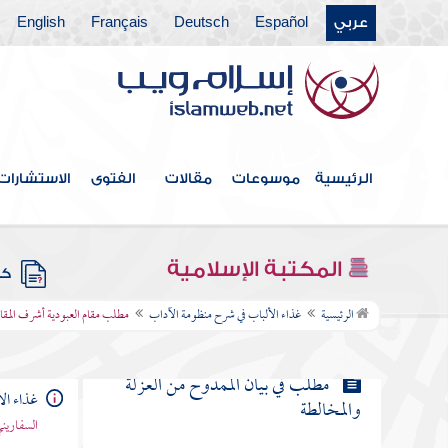
مطلب خير جليس المرء كتب تفيده
عربي
Español
Deutsch
Français
English
علوما
مطلب في بيان العقل
مطلب في مدح الخلوة
الرئيسية
موسوعات
مقالات
الفتوى
الاستشارات
مطلب في مخالطة أهل التقى والتعبد
المكتبة الإسلامية
كتب
مطلب مقام العبودية أشرف المقامات
الرئيسية
غذاء الألباب في شرح منظومة الآداب
مطلب مقام العبودية أشرف المق
مطلب في بيان الممدوح من العزلة
غذاء ال
والمخالطة
السفاريني