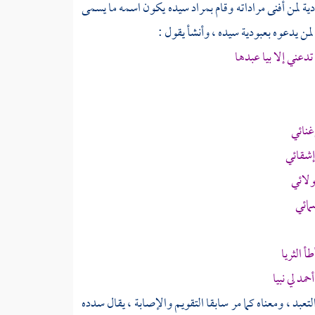
ية لمن أفنى مراداته وقام بمراد سيده يكون اسمه ما يسمى
لمن يدعوه بعبودية سيده ، وأنشأ يقول :
دعني إلا بيا عبدها
غنائي
إشقائي
ولائي
مائي
 الثريا
أحمد
لي نبيا
عبد ، ومعناه كما مر سابقا التقويم والإصابة ، يقال سدده