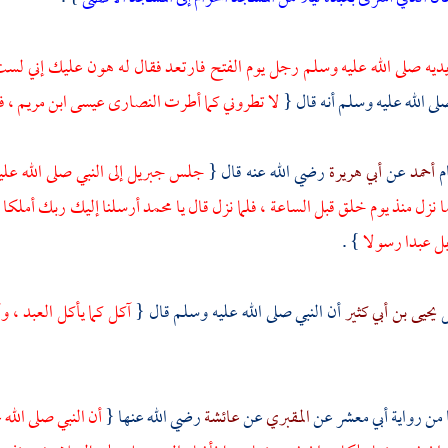
يديه صلى الله عليه وسلم رجل يوم الفتح فارتعد فقال له هون عليك إني لست ب
 الله عليه وسلم أنه قال {
لا تطروني كما أطرت
النصارى
عيسى ابن مريم
، ف
م
أحمد
عن
أبي هريرة
رضي الله عنه قال {
جلس
جبريل
إلى النبي صلى الله ع
 نزل منذ يوم خلق قبل الساعة ، فلما نزل قال يا
محمد
أرسلنا إليك ربك أملكا ن
بل عبدا رسولا
} .
ل
يحيى بن أبي كثير
أن النبي صلى الله عليه وسلم قال {
آكل كما يأكل العبد ، و
من رواية
أبي معشر
عن
المقبري
عن
عائشة
رضي الله عنها {
أن النبي صلى الله