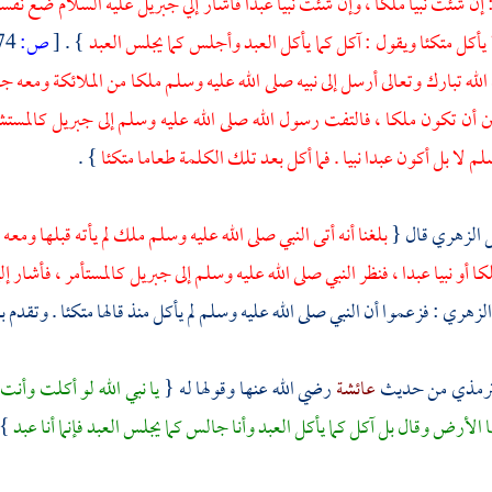
إن شئت نبيا ملكا ، وإن شئت نبيا عبدا فأشار إلي
جبريل
عليه السلام ضع نفسك 
يأكل متكئا ويقول : آكل كما يأكل العبد وأجلس كما يجلس العبد
} .
[
ص:
474 ]
الله تبارك وتعالى أرسل إلى نبيه صلى الله عليه وسلم ملكا من الملائكة ومعه
جب
بين أن تكون ملكا ، فالتفت رسول الله صلى الله عليه وسلم إلى
جبريل
كالمستش
لم لا بل أكون عبدا نبيا . فما أكل بعد تلك الكلمة طعاما متكئا
} .
ل
الزهري
قال {
بلغنا أنه أتى النبي صلى الله عليه وسلم ملك لم يأته قبلها ومعه
كا أو نبيا عبدا ، فنظر النبي صلى الله عليه وسلم إلى
جبريل
كالمستأمر ، فأشار إل
لزهري
: فزعموا أن النبي صلى الله عليه وسلم لم يأكل منذ قالها متكئا . وتقدم
ترمذي
من حديث
عائشة
رضي الله عنها وقولها له {
يا نبي الله لو أكلت وأ
 الأرض وقال بل آكل كما يأكل العبد وأنا جالس كما يجلس العبد فإنما أنا عبد
 .