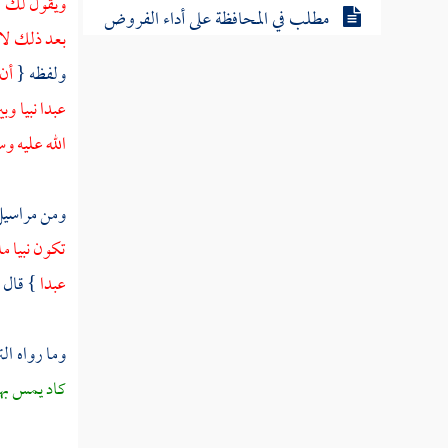
ويقول لك : 
مطلب في المحافظة على أداء الفروض
بعد ذلك لا 
ولفظه {
أن 
مطلب في التهجد وما ورد في فضله
عبدا نبيا و
الله عليه وس
مطلب حكاية لطيفة
ومن مراسي
مطلب في استحباب افتتاح التهجد
تكون نبيا مل
بركعتين
عبدا
} قال
ا
مطلب في أن الدعاء جوف الليل
مستجاب
وما رواه
ال
كاد يمس بها
مطلب آداب الدعاء