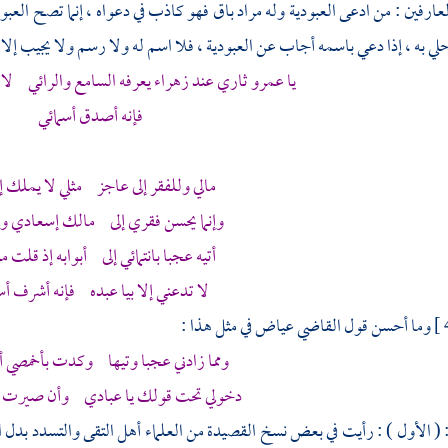
ارفين : من ادعى العبودية وله مراد باق فهو كاذب في دعواه ، إنما تصح العبود
حلي به ، إذا دعي باسمه أجاب عن العبودية ، فلا اسم له ولا رسم ولا يجيب إلا 
يا عمرو ثاري عند زهراء يعرفه السامع والرائي لا ت
فإنه أصدق أسمائي
مالي وللفقر إلى عاجز مثلي لا يملك إ
وإنما يحسن فقري إلى مالك إسعادي و
أتيه عجبا بانتمائي إلى أبوابه إذ قلت م
لا تدعني إلا بيا عبده فإنه أشرف أس
وما أحسن قول القاضي
عياض
في مثل هذا :
ومما زادني عجبا وتيها وكدت بأخمصي أطأ
دخولي تحت قولك يا عبادي وأن صيرت
 : ( الأول ) : رأيت في بعض نسخ القصيدة من العلماء أهل التقى والتسدد بدل الت