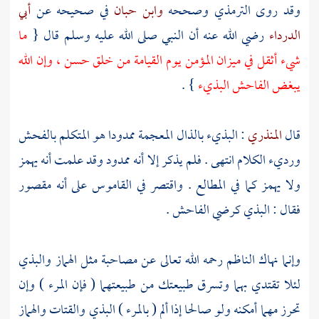
وقد روى
الترمذي
وصححه
وابن حبان
في صحيحه عن
أبي
الدرداء
رضي الله عنه أن النبي صلى الله عليه وسلم قال {
ما
شيء أثقل في ميزان المؤمن يوم القيامة من خلق حسن ، وإن الله
يبغض الفاحش البذيء
} .
قال
المنذري
: البذيء بالذال المعجمة ممدودا هو المتكلم بالفحش
ورديء الكلام انتهى . فلم يذكر إلا أنه ممدود وقد علمت أنه يهمز
ولا يهمز كما في المطالع . واقتصر في القاموس على أنه مقصور
فقال : البذي كرضي الفاحش .
وإنما نهاك الناظم رحمه الله تعالى عن مصاحبة مثل الهماز والبذي
لئلا تقتدي بهما وتسرق طبيعتك من طبيعتهما ( فإن المرء ) وإن
تحرز مهما أمكنه ولو صالحا إذا ألم ( بالمرء ) البذي والقتات والهماز