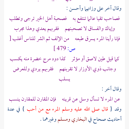
وقال آخر على وزانهما وأحسن :
فصاحب تقيا عالما تنتفع به فصحبة أهل الخير ترجى وتطلب
وإياك والفساق لا تصحبنهم فقربهم يعدي وهذا مجرب
فإنا رأينا المرء يسرق طبعه من الإلف ثم الشر للناس أغلب
[
ص:
479 ]
كما قيل طين لاصق أو مؤثر كذا دود مرج خضرة منه يكسب
وجانب ذوي الأوزار لا تقربنهم فقربهم يردي وللعرض
يسلب
وقال آخر :
عن المرء لا تسأل وسل عن قرينه فإن المقارن للمقارن ينسب
وقد {
قال صلى الله عليه وسلم المرء مع من أحب
} في عدة
أحاديث صحاح في
البخاري
ومسلم
وغيرهما .