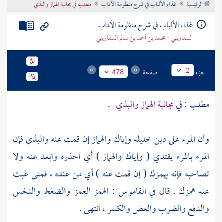
الرئيسية
غذاء الألباب في شرح منظومة الآداب
مطلب في مجانبة الهماز والبذي
تراجم الأعلام
غذاء الألباب في شرح منظومة الآداب
السفاريني - محمد بن أحمد بن سالم السفاريني
جزء
صفحة
2
478
مطلب : في
مجانبة الهماز والبذي
.
وأن المرء على دين خليله وإياك والهماز إن قمت عنه والبذي فإن
المرء بالمرء يقتدي ( وإياك والهماز ) أي احذره وابعد عنه ولا
تصاحبه فإنه يهمزك ( إن قمت عنه ) أي من عنده ، فمتى غبت
عنه همزك . قال في القاموس : الهمز الغمز والضغط والنخس
والدفع والضرب والعض والكسر ، انتهى .