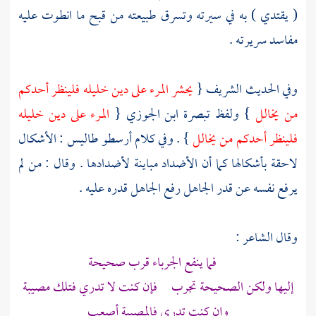
( يقتدي ) به في سيرته وتسرق طبيعته من قبح ما انطوت عليه
مفاسد سريرته .
وفي الحديث الشريف {
يحشر المرء على دين خليله فلينظر أحدكم
من يخالل
} ولفظ تبصرة
ابن الجوزي
{
المرء على دين خليله
فلينظر أحدكم من يخالل
} . وفي كلام
أرسطو طاليس
: الأشكال
لاحقة بأشكالها كما أن الأضداد مباينة لأضدادها . وقال : من لم
يرفع نفسه عن قدر الجاهل رفع الجاهل قدره عليه .
وقال الشاعر :
فما ينفع الجرباء قرب صحيحة
إليها ولكن الصحيحة تجرب فإن كنت لا تدري فتلك مصيبة
وإن كنت تدري فالمصيبة أصعب