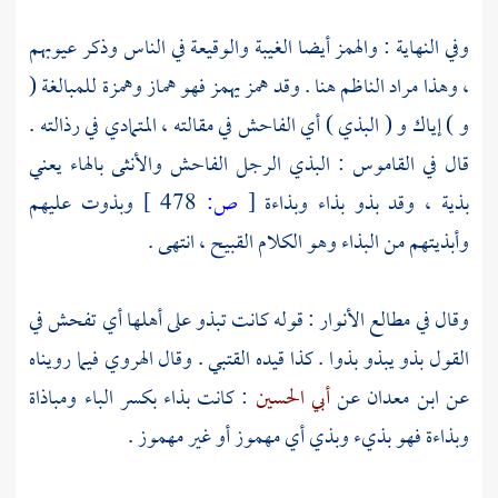
وفي النهاية : والهمز أيضا الغيبة والوقيعة في الناس وذكر عيوبهم
، وهذا مراد الناظم هنا . وقد همز يهمز فهو هماز وهمزة للمبالغة (
و ) إياك و ( البذي ) أي الفاحش في مقالته ، المتمادي في رذالته .
قال في القاموس : البذي الرجل الفاحش والأنثى بالهاء يعني
بذية ، وقد بذو بذاء وبذاءة
[
ص:
478 ]
وبذوت عليهم
وأبذيتهم من البذاء وهو الكلام القبيح ، انتهى .
وقال في مطالع الأنوار : قوله كانت تبذو على أهلها أي تفحش في
القول بذو يبذو بذوا . كذا قيده
القتبي
. وقال
الهروي
فيما رويناه
عن
ابن معدان
عن
أبي الحسين
: كانت بذاء بكسر الباء ومباذاة
وبذاءة فهو بذيء وبذي أي مهموز أو غير مهموز .