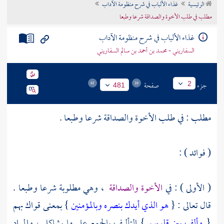
الرئيسية
غذاء الألباب في شرح منظومة الآداب
تراجم الأعلام
مطلب في طلب الأخوة والصداقة شرعا وطبعا
غذاء الألباب في شرح منظومة الآداب
السفاريني - محمد بن أحمد بن سالم السفاريني
جزء
صفحة
2
481
مطلب : في طلب الأخوة والصداقة شرعا وطبعا .
( فوائد ) :
( الأولى ) : في
الأخوة والصداقة
، وهي مطلوبة شرعا وطبعا .
قال تعالى : {
هو الذي أيدك بنصره وبالمؤمنين
} بمعنى قواك بهم
{
وألف بين قلوبهم
} التأليف بالجمع على ما يشاكل ، والمراد