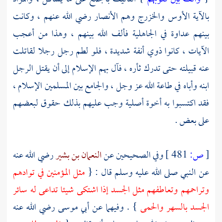
بالآية
الأوس
والخزرج
وهم
الأنصار
رضي الله عنهم ، وكانت
بينهم عداوة في الجاهلية فألف الله بينهم ، وهذا من أعجب
الآيات ، كانوا ذوي أنفة شديدة ، فلو لطم رجل رجلا لقاتلت
عنه قبيلته حتى تدرك ثأره ، فآل بهم الإسلام إلى أن يقتل الرجل
ابنه وأباه في طاعة الله عز وجل ، والجامع بين المسلمين الإسلام ،
فقد اكتسبوا به أخوة أصلية وجب عليهم بذلك حقوق لبعضهم
على بعض .
[
ص:
481 ]
وفي الصحيحين عن
النعمان بن بشير
رضي الله عنه
عن النبي صلى الله عليه وسلم قال : {
مثل المؤمنين في توادهم
وتراحمهم وتعاطفهم مثل الجسد إذا اشتكى شيئا تداعى له سائر
الجسد بالسهر والحمى
} . وفيهما عن
أبي موسى
رضي الله عنه