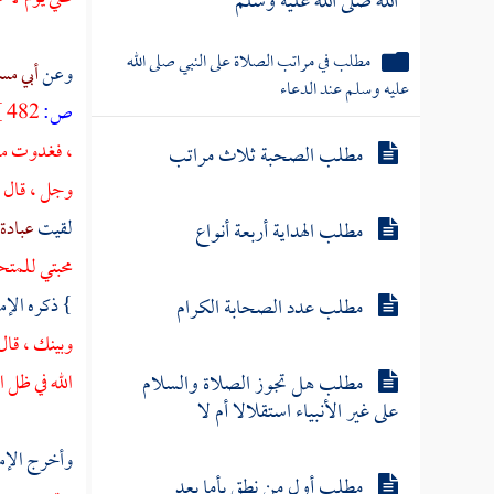
الله صلى الله عليه وسلم
مطلب في مراتب الصلاة على النبي صلى الله
وعن
أبي مس
عليه وسلم عند الدعاء
ص:
482 ]
، فغدوت من 
مطلب الصحبة ثلاث مراتب
وجل ، قال س
لقيت
عبادة
مطلب الهداية أربعة أنواع
محبتي للمتح
} ذكره الإم
مطلب عدد الصحابة الكرام
وبينك ، قال
مطلب هل تجوز الصلاة والسلام
الله في ظل 
على غير الأنبياء استقلالا أم لا
وأخرج الإم
مطلب أول من نطق بأما بعد