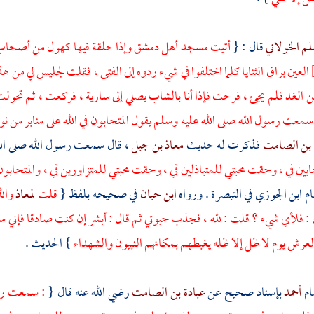
لم الخولاني
قال : {
أتيت مسجد أهل
دمشق
وإذا حلقة فيها كهول من أصحاب
العين براق الثنايا كلما اختلفوا في شيء ردوه إلى الفتى ، فقلت لجليس لي من هذ
الغد فلم يجئ ، فرحت فإذا أنا بالشاب يصلي إلى سارية ، فركعت ، ثم تحولت 
معت رسول الله صلى الله عليه وسلم يقول المتحابون في الله على منابر من ن
 بن الصامت
فذكرت له حديث
معاذ بن جبل
، قال سمعت رسول الله صلى الل
ابين في ، وحقت محبتي للمتباذلين في ، وحقت محبتي للمتزاورين في ، والمتحابون 
ام
ابن الجوزي
في التبصرة . ورواه
ابن حبان
في صحيحه بلفظ {
قلت
لمعاذ
والل
 : فلأي شيء ؟ قلت : لله ، فجذب حبوتي ثم قال : أبشر إن كنت صادقا فإني س
العرش يوم لا ظل إلا ظله يغبطهم بمكانهم النبيون والشهداء
} الحديث .
ام
أحمد
بإسناد صحيح عن
عبادة بن الصامت
رضي الله عنه قال {
: سمعت رسول