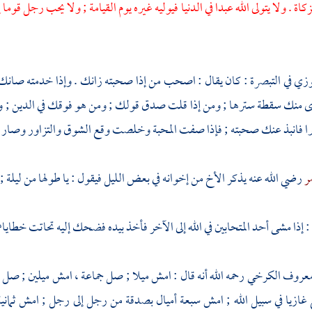
اة . ولا يتولى الله عبدا في الدنيا فيوليه غيره يوم القيامة ; ولا يحب رجل قوما
جوزي
في التبصرة : كان يقال : اصحب من إذا صحبته زانك . وإذا خدمته صا
رأى منك سقطة سترها ; ومن إذا قلت صدق قولك ; ومن هو فوقك في الدين ; و
ا فانبذ عنك صحبته ; فإذا صفت المحبة وخلصت وقع الشوق والتزاور وصار بذل
ر
رضي الله عنه يذكر الأخ من إخوانه في بعض الليل فيقول : يا طولها من ليلة ; فإ
: إذا مشى أحد المتحابين في الله إلى الآخر فأخذ بيده فضحك إليه تحاتت خطايا
عروف الكرخي
رحمه الله أنه قال : امش ميلا ; صل جماعة ، امش ميلين ; صل 
 غازيا في سبيل الله ; امش سبعة أميال بصدقة من رجل إلى رجل ; امش ثماني