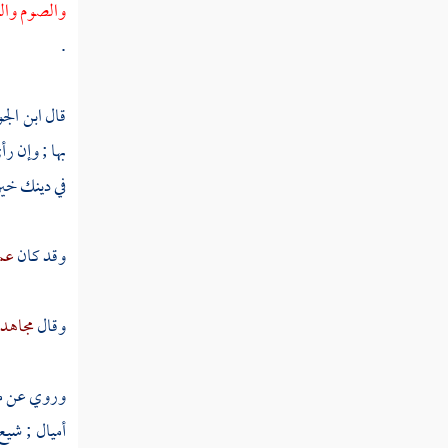
والصوم والزك
.
مطلب لزكاة العلم طريقتان
قال
ابن ال
مطلب القلوب ثلاثة
بها ; وإن 
في دينك خير
مطلب الموبقات السبع
مطلب في ذكر طرف من آفات اللسان
وقد كان
عم
مطلب أي الجارحتين أفضل اللسان
وقال
مجاهد
أم العينان
وروي عن
م
مطلب هل السمع أفضل أم البصر
أميال ; شيع