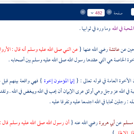
صفحة
482
لمحبة في الله
وما ورد في ثوابها .
حين عن
عائشة
رضي الله عنها {
عن النبي صلى الله عليه وسلم أنه قال : الأروا
وة الخاصة هي التي عقدها رسول الله صلى الله عليه وسلم بين أصحابه .
الأخوة العامة في قوله تعالى : {
إنما المؤمنون إخوة
} فهي واقعة بينهم قبل ع
 في الله عز وجل وهي أوثق عرى الإيمان أن يحب في الله ويبغض في الله . وتقدم
ه : رجلين تحابا في الله اجتمعا عليه وتفرقا عليه .
مسلم
عن
أبي هريرة
رضي الله عنه {
أن رسول الله صلى الله عليه وسلم قال : إ
ظل إلا ظلي
} .