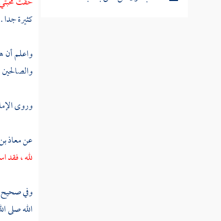
حقت محبتي ل
كثيرة جدا .
مطلب الناس في الأدب على طبقات
واعلم أن هذ
مطلب مثل الإيمان كبلدة لها خمس
والصالحين م
حصون
وروى الإما
مطلب مراتب العلم
عن
معاذ بن
مطلب مراتب التعلم ستة وحرمان
العلم بستة
لله ، فقد اس
مطلب النصيحة وما يتعلق بها
وفي صحيح
الله صلى ال
مطلب يراد للعالم عشرة أشياء