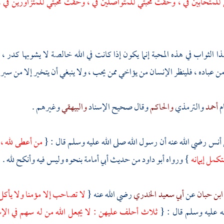
لمتحابين في ، وحقت محبتي للمتواصلين في ، وحقت محبتي للمتزاورين في ،
ا الثواب في هذه المحبة إنما يكون إذا كانت في الله خالصة لا يشوبها كدر ، 
ن عباده ، فلينظر الإنسان من يؤاخي ممن يحب ، ولا ينبغي أن يتخير إلا من سبر ع
م
أحمد
والترمذي
والحاكم
وقال صحيح الإسناد
والبيهقي
وغيرهم .
 أنس
رضي الله عنه أن رسول الله صلى الله عليه وسلم قال : {
من أعطى لله ، 
تكمل إيمانه
} ورواه
أبو داود
من حديث
أبي أمامة
بنحوه وليس فيه وأنكح لله .
ابن حبان
عن
أبي سعيد الخدري
رضي الله عنه {
لا تصاحب إلا مؤمنا ولا يأك
له عليه وسلم قال : {
ثلاث أحلف عليهن : لا يجعل الله من له سهم في الإ