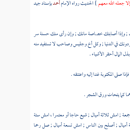
 إلا جعله الله معهم
} الحديث رواه الإمام
أحمد
بإسناد جيد
نك ; وإذا أصابتك خصاصة مانك ; وإن رأى منك حسنة سر
دونك في الدنيا ; وكل أخ وجليس وصاحب لا تستفيد منه
 المال أحقر الأشياء .
ذا صلى المكتوبة غدا إليه واعتنقه .
هما كما يتحات ورق الشجر .
جمعة ; امش ثلاثة أميال ; شيع حاجا أو معتمرا ، امش ستة
ة أميال ; أصلح بين الناس ; امش تسعة أميال ; صل رحما