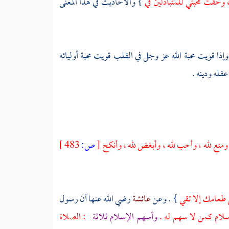
 وحقت محبتي للمتباذلين في
} والأحاديث في هذا المعنى
وإذا قويت محبة الله عز وجل في القلب قويت محبة أوليائه
قله ودينه .
ومنع لله ، وأحب لله ، وأبغض لله ، وأنكح
[
ص:
483 ]
ل طعامك إلا تقي
} . وعن
عائشة
رضي الله عنها أن رسول
سلام كمن لا سهم له .
وأسهم الإسلام ثلاثة
: الصلاة