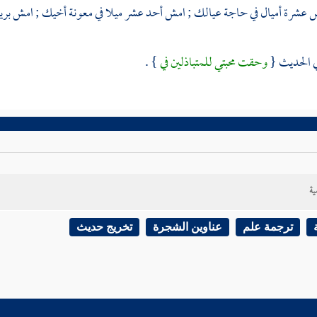
ش عشرة أميال في حاجة عيالك ; امش أحد عشر ميلا في معونة أخيك ; امش بريدا ; 
ي الحديث {
وحقت محبتي للمتباذلين في
} .
ية
ترجمة علم
عناوين الشجرة
تخريج حديث