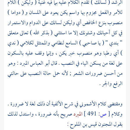
الرشد ( لسانك ) تقدم الكلام عليه بما فيه غنية ( وليكن ) اللام
للأمر والفعل مجزوم بها واسم يكن يعود على اللسان و ( دواما )
منصوب بنزع الخافض أي وليكن لسانك على الدوام والاستمرار
في كل أحيانك وشئونك إلا ما استثني ( بذكر الله ) تعالى متعلق
" بندي " ( يا صاحبي ) السامع لنظامي والممتثل لكلامي ( ندي
) أي رطبا وهو منصوب خبر يكن ، وإنما وقف عليه بالسكون
على لغة من يسكن الياء في النصب . قال
أبو العباس المبرد
: وهو
من أحسن ضرورات الشعر ; لأنه حمل حالة النصب على حالتي
الرفع والجر .
ومقتضى كلام
الأشموني
في شرح الألفية أن ذلك لغة لا ضرورة .
وكلام
[
ص:
491 ]
المبرد
صريح بأنه ضرورة ، واستدل لذلك
بقول المجنون
قيس بن الملوح
: