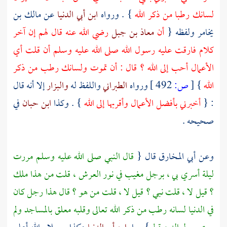
لسانك رطبا من ذكر الله
} . ورواه
ابن أبي الدنيا
عن
مالك بن
يخامر
ولفظه {
أن
معاذ بن جبل
رضي الله عنه قال لهم إن آخر
كلام فارقت عليه رسول الله صلى الله عليه وسلم أن قلت أي
الأعمال أحب إلى الله ؟ قال : أن تموت ولسانك رطب من ذكر
الله
}
[
ص:
492 ]
ورواه
الطبراني
واللفظ له
والبزار
إلا أنه قال
: {
أخبرني بأفضل الأعمال وأقربها إلى الله
} . وكذا
ابن حبان
في
صحيحه .
وعن
أبي المخارق
قال {
قال النبي صلى الله عليه وسلم مررت
ليلة أسري بي ، برجل مغيب في نور العرش ، قلت من هذا ملك
؟ قيل لا ، قلت نبي ؟ قيل لا ، قلت من هو ؟ قال هذا رجل كان
في الدنيا لسانه رطب من ذكر الله تعالى وقلبه معلق بالمساجد ولم