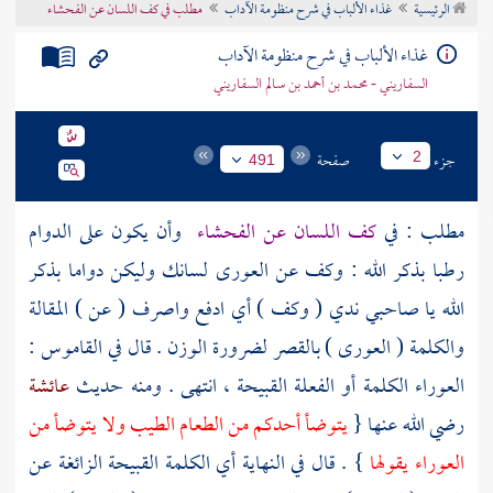
الرئيسية
غذاء الألباب في شرح منظومة الآداب
مطلب في كف اللسان عن الفحشاء
تراجم الأعلام
غذاء الألباب في شرح منظومة الآداب
السفاريني - محمد بن أحمد بن سالم السفاريني
جزء
صفحة
2
491
مطلب : في
كف اللسان عن الفحشاء
وأن يكون على الدوام
رطبا بذكر الله : وكف عن العورى لسانك وليكن دواما بذكر
الله يا صاحبي ندي ( وكف ) أي ادفع واصرف ( عن ) المقالة
والكلمة ( العورى ) بالقصر لضرورة الوزن . قال في القاموس :
العوراء الكلمة أو الفعلة القبيحة ، انتهى . ومنه حديث
عائشة
رضي الله عنها {
يتوضأ أحدكم من الطعام الطيب ولا يتوضأ من
العوراء يقولها
} . قال في النهاية أي الكلمة القبيحة الزائغة عن