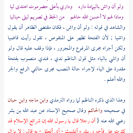
ولو أن واش باليمامة داره وداري بأعلى حضرموت اهتدى ليا
وماذا لهم لا أحسن الله حالهم من الحظ في تصريم
ليلى
حباليا
والشاهد في قوله : ولو أن واش ، فكان مقتضى الظاهر أن يقول
واشيا ; لأن الفتحة تظهر على المنقوص ، تقول رأيت قاضيا
ولكن أجراه مجرى المرفوع والمجرور ، فإذا وقف عليه قال ولو
أن واشي بالياء مثل قول الناظم ندي ، فندي منصوب بفتحة
مقدرة على الياء لإجراء حالة النصب مجرى حالتي الرفع والجر
والله أعلم .
وهذا الذي ذكره الناظم لما رواه
الترمذي
وابن ماجه
وابن حبان
في صحيحه
والحاكم
وقال صحيح الإسناد عن
عبد الله بن بشر
رضي الله عنه {
أن رجلا قال يا رسول الله إن شرائع الإسلام قد
كثرت علي فأخبرني بشيء أتشبث - أي أتعلق - به قال : لا يزال