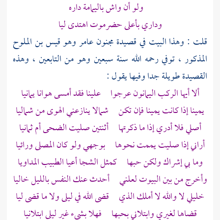
ولو أن واش باليمامة داره
وداري بأعلى حضرموت اهتدى ليا
قلت : وهذا البيت في قصيدة
مجنون عامر وهو قيس بن الملوح
المذكور ، توفي رحمه الله سنة سبعين وهو من التابعين ، وهذه
القصيدة طويلة جدا وفيها يقول :
ألا أيها الركب اليمانون عرجوا علينا فقد أمسى هوانا يمانيا
يمينا إذا كانت يمينا فإن تكن شمالا ينازعني الهوى من شماليا
أصلي فلا أدري إذا ما ذكرتها أثنتين صليت الضحى أم ثمانيا
أراني إذا صليت يممت نحوها بوجهي ولو كان المصلى ورائيا
وما بي إشراك ولكن حبها كمثل الشجا أعيا الطبيب المداويا
وأخرج من بين البيوت لعلني أحدث عنك النفس بالليل خاليا
خليلي لا والله لا أملك الذي قضى الله في
ليلى
ولا ما قضى ليا
قضاها لغيري وابتلاني بحبها فهلا بشيء غير
ليلى
ابتلانيا