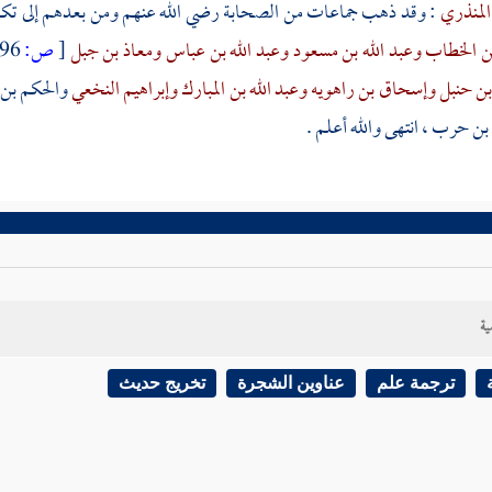
المنذري
: وقد ذهب جماعات من الصحابة رضي الله عنهم ومن بعدهم إلى تكفي
ن الخطاب
وعبد الله بن مسعود
وعبد الله بن عباس
ومعاذ بن جبل
[
ص:
496 ]
بن حنبل
وإسحاق بن راهويه
وعبد الله بن المبارك
وإبراهيم النخعي
والحكم بن 
 بن حرب
، انتهى والله أعلم .
ية
ترجمة علم
عناوين الشجرة
تخريج حديث