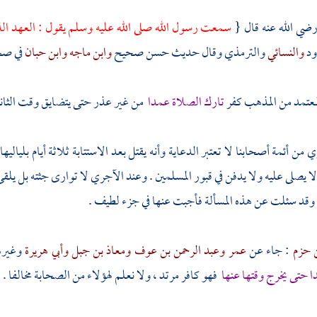
ضي الله عنه قال {
سمعت رسول الله صلى الله عليه وسلم يقول : العهد الذي
ود
والنسائي
والترمذي
وقال حديث حسن صحيح
وابن ماجه
وابن حبان
في ص
معتمد من المذهب كفر
تارك الصلاة عمدا
من غير عذر حتى يتضايق وقت الثانية 
ري
من أئمة أصحابنا لا تعتبر الدعاية وأنه يقتل بعد الاستتابة ثلاثة أيام بليال
ا يصلى عليه ولا يدفن في قبور المسلمين . وعند
الآجري
لا توارى جثته بل يلقى
وقد سئلت عن هذه المسألة فأجبت عنها في جزء لطيف .
ن حزم
: جاء عن
عمر
وعبد الرحمن بن عوف
ومعاذ بن جبل
وأبي هريرة
وغيره
 حتى يخرج وقتها عنها
فهو كافر مرتد ، ولا نعلم لهؤلاء من الصحابة مخالفا .