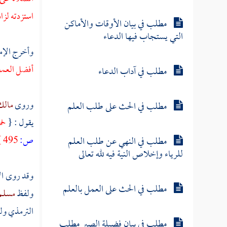
استزدته لزا
مطلب في بيان الأوقات والأماكن
التي يستجاب فيها الدعاء
وأخرج الإم
أفضل العمل 
مطلب في آداب الدعاء
وروى
مال
مطلب في الحث على طلب العلم
يقول : {
خم
ص:
495 ]
مطلب في النهي عن طلب العلم
للرياء وإخلاص النية فيه لله تعالى
وقد روى ال
مطلب في الحث على العمل بالعلم
ولفظ
مسلم
الترمذي
ول
مطلب في بيان فضيلة الصبر مطلب