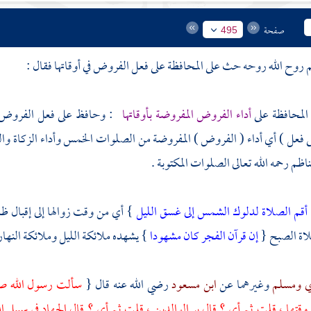
صفحة
495
م روح الله روحه حث على المحافظة على فعل الفروض في أوقاتها فقال :
المحافظة على
أداء الفروض المفروضة بأوقاتها
: وحافظ على فعل الفروض ب
فعل ) أي أداء ( الفروض ) المفروضة من الصلوات الخمس وأداء الزكاة والص
ناظم
رحمه الله تعالى الصلوات المكتوبة .
أقم الصلاة لدلوك الشمس إلى غسق الليل
} أي من وقت زوالها إلى إقبال ظ
اة الصبح {
إن قرآن الفجر كان مشهودا
} يشهده ملائكة الليل وملائكة النهار 
ي
ومسلم
وغيرهما عن
ابن مسعود
رضي الله عنه قال {
سألت رسول الله صلى
وقتها ، قلت ثم أي ؟ قال بر الوالدين ، قلت ثم أي ؟ قال الجهاد في سبيل ا