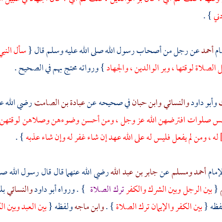
دني
} .
ام
أحمد
عن رجل من أصحاب رسول الله صلى الله عليه وسلم قال {
سأل النبي
الصلاة لوقتها ، وبر الوالدين ، والجهاد
} ورواته محتج بهم في الصحيح .
ك
وأبو داود
والنسائي
وابن حبان
في صحيحه عن
عبادة بن الصامت
رضي الله عن
س صلوات افترضهن الله عز وجل ، ومن أحسن وضوءهن وصلاهن لوقتهن وأ
له ، ومن لم يفعل فليس له على الله عهد إن شاء غفر له وإن شاء عذبه
} .
إمام
أحمد
ومسلم
عن
جابر بن عبد الله
رضي الله عنهما قال قال رسول الله صل
{
بين الرجل وبين الشرك والكفر
ترك الصلاة
} . ورواه
أبو داود
والنسائي
بل
فظه {
بين الكفر والإيمان ترك الصلاة
} .
وابن ماجه
ولفظه {
بين العبد وبين ا