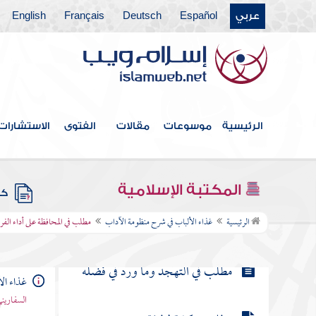
عربي
Español
Deutsch
Français
English
مطلب يستحب لكل أحد أن يديم
الذكر في جميع الأحيان
مطلب في كف اللسان عن الفحشاء
الرئيسية
موسوعات
مقالات
الفتوى
الاستشارات
مطلب ينبغي تحصين الجوارح عن
الفحشاء كلها
المكتبة الإسلامية
كتب
مطلب في المحافظة على أداء الفروض
الرئيسية
غذاء الألباب في شرح منظومة الآداب
مطلب في المحافظة على أداء ال
مطلب في التهجد وما ورد في فضله
غذاء ال
السفاريني