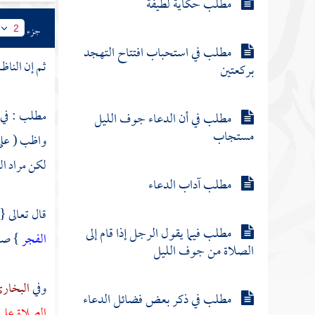
مطلب حكاية لطيفة
جزء
2
مطلب في استحباب افتتاح التهجد
ثم إن الناظ
بركعتين
مطلب : في 
مطلب في أن الدعاء جوف الليل
مستجاب
واظب ( على 
لكن مراد
ال
مطلب آداب الدعاء
قال تعالى {
مطلب فيما يقول الرجل إذا قام إلى
الفجر
} صل
الصلاة من جوف الليل
وفي
البخار
مطلب في ذكر بعض فضائل الدعاء
الصلاة على 