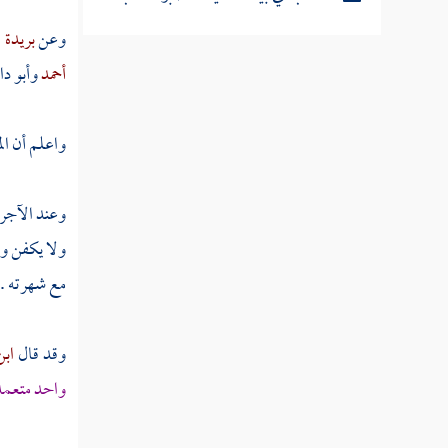
وعن
بريدة
ر
مطلب في الفرق بين المسكين والفقير
أحمد
وأبو دا
مطلب في التنبيه على بعض مناقب
واعلم أن ال
الفقر
وعند
الآج
مطلب في اتخاذ الرضا درعا وهل هو
ولا يكفن ول
كسبي أو وهبي
مع شهرته . 
مطلب في بيان الفرق بين الرضا
والمحبة وبين الرجاء والخوف
وقد قال
اب
واحد متعمدا
مطلب خلاصة القول في الرضا
بالقضاء