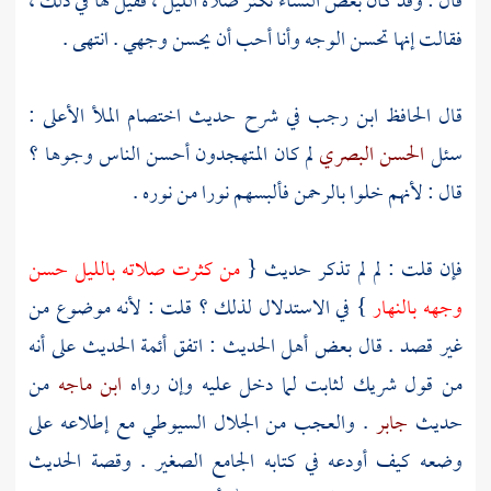
قال : وقد كان بعض النساء تكثر صلاة الليل ، فقيل لها في ذلك ،
فقالت إنها تحسن الوجه وأنا أحب أن يحسن وجهي . انتهى .
قال الحافظ
ابن رجب
في شرح حديث اختصام الملأ الأعلى :
سئل
الحسن البصري
لم كان المتهجدون أحسن الناس وجوها ؟
قال : لأنهم خلوا بالرحمن فألبسهم نورا من نوره .
فإن قلت : لم لم تذكر حديث {
من كثرت صلاته بالليل حسن
وجهه بالنهار
} في الاستدلال لذلك ؟ قلت : لأنه موضوع من
غير قصد . قال بعض أهل الحديث : اتفق أئمة الحديث على أنه
من قول
شريك
لثابت
لما دخل عليه وإن رواه
ابن ماجه
من
حديث
جابر
. والعجب من
الجلال السيوطي
مع إطلاعه على
وضعه كيف أودعه في كتابه الجامع الصغير . وقصة الحديث