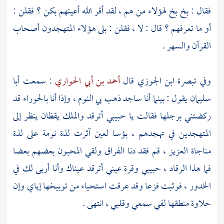
فقال : بخ بخ لهؤلاء من هم ، لقد أقر الله أعينهم بكن ؟ فقلن :
أو ما تعرفهم ؟ قال : لا ، فقلن : بلى هؤلاء المتهجدون أصحاب
القرآن والسهر .
وفي تبصرة
ابن الجوزي
قال
أحمد بن أبي الحواري
: سمعت
أبا
سليمان
يقول : بينما أنا ساجد ذهب بي النوم ، وإذا أنا بالحوراء قد
ركضتني برجلها فقالت يا حبيبي أترقد والملك يقظان ينظر إلى
المتهجدين في تهجدهم ، بؤسا لعين آثرت لذة نومة على لذة
مناجاة العزيز ، قم فقد دنا الفراق ولقي المحبون بعضهم بعضا
فما هذا الرقاد ، حبيبي وقرة عيني أترقد عيناك وأنا أربى لك في
الخدور ، فوثبت فزعا وقد عرقت استحياء من توبيخها إياي وإن
حلاوة منطقها لفي سمعي وقلبي ، انتهى .