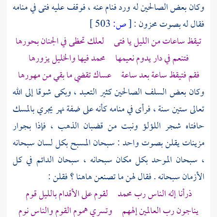
وكان بعض الصالحين له ورد فنام عنه ، فوقف عليه فتى في منامه
فقال له بصوت محزون :
[
ص:
503 ]
تيقظ ساعات من الليل يا فتى لعلك تحظى في الجنان بحورها
فتنعم في دار يدوم نعيمها محمد فيها والخليل يزورها
فقم فتيقظ ساعة بعد ساعة عساك تقضي ما بقي من مهورها
وكان بعض
السلف
الصالحين كثير التعبد ، وبكى شوقا إلى الله
تعالى ستين سنة ، فرأى في منامه كأنه على ضفة نهر يجري بالمسك
حافتاه شجر اللؤلؤ ونبت من قضبان الذهب ، فإذا بجوار
مزينات يقلن بصوت واحد : سبحان المسبح بكل لسان سبحانه
، سبحان الموحد بكل مكان سبحانه ، سبحان الدائم في كل
الأزمان سبحانه . فقال لهن ما تصنعن هاهنا ؟ فقلن :
ذرأنا إله الناس رب محمد لقوم على الأقدام بالليل قوم
يناجون رب العالمين إلههم وتسري هموم القوم والناس نوم