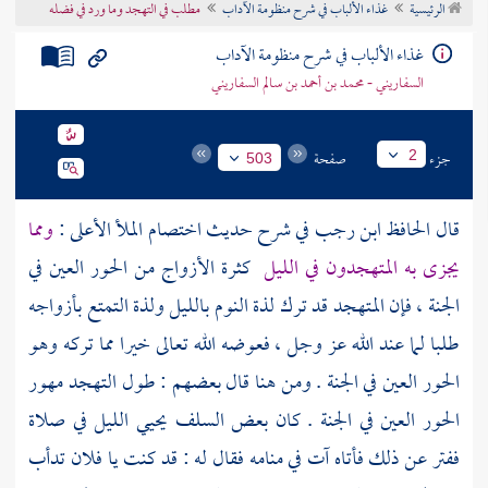
الرئيسية
غذاء الألباب في شرح منظومة الآداب
مطلب في التهجد وما ورد في فضله
تراجم الأعلام
غذاء الألباب في شرح منظومة الآداب
السفاريني - محمد بن أحمد بن سالم السفاريني
جزء
صفحة
2
503
قال الحافظ
ابن رجب
في شرح حديث اختصام الملأ الأعلى :
ومما
يجزى به المتهجدون في الليل
كثرة الأزواج من الحور العين في
الجنة ، فإن المتهجد قد ترك لذة النوم بالليل ولذة التمتع بأزواجه
طلبا لما عند الله عز وجل ، فعوضه الله تعالى خيرا مما تركه وهو
الحور العين في الجنة . ومن هنا قال بعضهم : طول التهجد مهور
الحور العين في الجنة . كان بعض
السلف
يحيي الليل في صلاة
ففتر عن ذلك فأتاه آت في منامه فقال له : قد كنت يا فلان تدأب