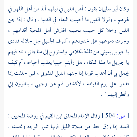
وكان
أبو سليمان
يقول : أهل الليل في ليلهم ألذ من أهل اللهو في
لهوهم ، ولولا الليل ما أحببت البقاء في الدنيا . وقال : إذا جن
الليل وخلا كل حبيب بحبيبه افترش أهل المحبة أقدامهم ،
وجرت دموعهم على خدودهم ، أشرف الجليل جل جلاله فنادى
يا
جبريل
بعيني من تلذذ بكلامي واستروح إلى مناجاتي ، ناد فيهم
يا
جبريل
ما هذا البكاء ، هل رأيتم حبيبا يعذب أحباءه ، أم كيف
يجمل بي أن أعذب قوما إذا جنهم الليل تملقوني ، فبي حلفت إذا
قدموا علي يوم القيامة ، لأكشفن لهم عن وجهي ، ينظرون إلي
وأنظر إليهم " .
[
ص:
504 ]
وقال الإمام المحقق
ابن القيم
في روضة المحبين :
العبد إذا رزق حظا من صلاة الليل فإنها تنور الوجه وتحسنه .