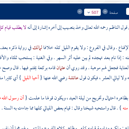
صفحة
507
ي قول
الناظم
رحمه الله تعالى وخذ بنصيب إلى آخره إشارة إلى أنه
لا يطلب قيام كل
إقناع . وقال في الفروع : ولا يقوم الليل كله خلافا
لمالك
في رواية ذكره بعضه
ه : إذا نام بعد تهجده لم يبن عليه أثر السهر . وفي الغنية : يستحب ثلثاه وال
عناية فجعل لهم موهبة . وقد روي أن
عثمان
قامه بركعة يختم فيها . قال وصح ع
 ولا ليالي العشر ، فيكون قول
عائشة
رضي الله عنها {
أحيا الليل
} أي كثيرا منه
بظاهره احتمال وتخريج من ليلة العيد ، ويكون قولها ما علمت {
أن رسول الله ص
 منه
} . قال واستحبه
شيخنا
وقال : قيام بعض الليالي كلها مما جاءت به السنة .
ناع : وتكره مداومة قيامه كله . وظاهر كلام الفروع والمنتهى وغيرهما أن نفس