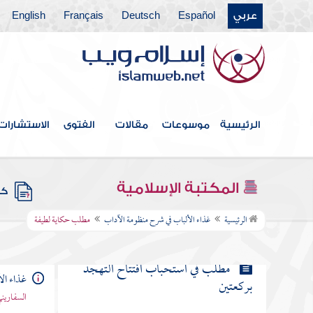
مطلب في كف اللسان عن الفحشاء
عربي
Español
Deutsch
Français
English
مطلب ينبغي تحصين الجوارح عن
الفحشاء كلها
مطلب في المحافظة على أداء الفروض
الرئيسية
موسوعات
مقالات
الفتوى
الاستشارات
مطلب في التهجد وما ورد في فضله
المكتبة الإسلامية
كتب
مطلب حكاية لطيفة
الرئيسية
غذاء الألباب في شرح منظومة الآداب
مطلب حكاية لطيفة
مطلب في استحباب افتتاح التهجد
غذاء ال
بركعتين
السفاريني