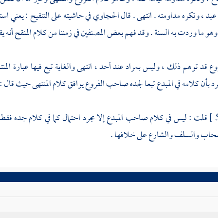
 عيد ، وتكره مداومته . انتهى . قال
الحجاوي
في حاشيته على التنقيح : يعني است
هو ما وردت به السنة . وقد فهم بعض المصنفين في زمننا من كلام المنقح أنه يقو
وع قد توهم ذلك ، وليس بمراد عند أحد ، انتهى والغاية تبع فيها عبارة المن
رد بأن كلامه في المبدع تبعا لجده صاحب الفروع يوافق كلام المنتهى حيث قال : و
قلت
: ليس في كلام صاحب المبدع إلا مجرد احتمال كما في كلام جده فق
حاب والسلف والشارع على خلافها .