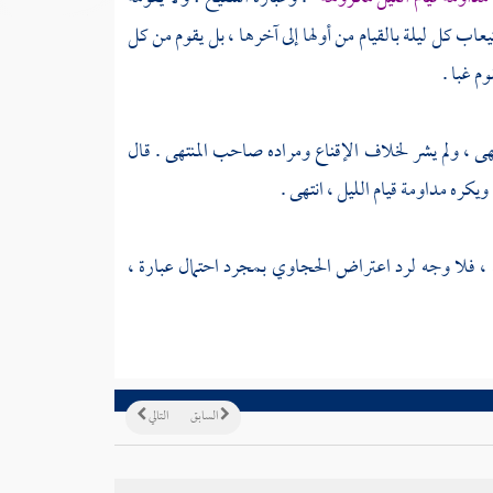
يعاب كل ليلة بالقيام من أولها إلى آخرها ، بل يقوم من كل
م غبا .
تهى ، ولم يشر لخلاف الإقناع ومراده صاحب المنتهى . قال
يكره مداومة قيام الليل ، انتهى .
ط ، فلا وجه لرد اعتراض
الحجاوي
بمجرد احتمال عبارة ،
السابق
التالي