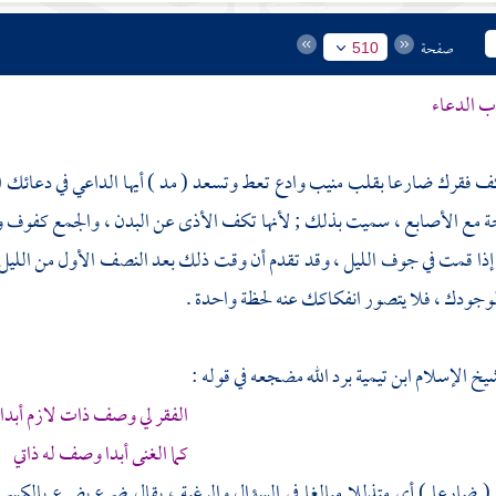
صفحة
510
ب الدعاء
كف فقرك ضارعا بقلب منيب وادع تعط وتسعد ( مد ) أيها الداعي في دعائك (
 مع الأصابع ، سميت بذلك ; لأنها تكف الأذى عن البدن ، والجمع كفوف وأك
إذا قمت في جوف الليل ، وقد تقدم أن وقت ذلك بعد النصف الأول من الليل ،
 لوجودك ، فلا يتصور انفكاكك عنه لحظة واحدة .
شيخ الإسلام
ابن تيمية
برد الله مضجعه في قوله :
الفقر لي وصف ذات لازم أبدا
كما الغنى أبدا وصف له ذاتي
ضارعا ) أي متذللا مبالغا في السؤال والرغبة ، يقال ضرع يضرع بالكسر و