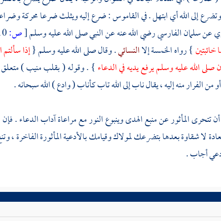
وتضرع إلى الله أي ابتهل . في القاموس : ضرع إليه ويثلث ضرعا محركة وضر
وي عن
سلمان الفارسي
رضي الله عنه عن النبي صلى الله عليه وسلم
[
ص:
510 ]
ا خائبتين
} رواه الخمسة إلا
النسائي
. وقال صلى الله عليه وسلم {
إذا سألتم 
 صلى الله عليه وسلم يرفع يديه في الدعاء
} . وقوله ( بقلب منيب ) متعلق 
 من الفرار منه إليه ، يقال ناب إلى الله تاب كأناب ( وادع ) الله سبحانه .
ن تتحرى المأثور عن منبع الهدى وينبوع النور مع مراعاة آداب الدعاء . فإن
دة لا شقاوة بعدها بتضرعك لمولاك وقيامك بالأدعية المأثورة الفاخرة ، وتنج 
دعي أجاب .