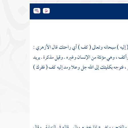
 إليه ) سبحانه وتعالى ( كف ) أي راحتك قال
الأزهري
:
ف ، وهي مؤنثة من الإنسان وغيره . وقيل مذكرة . يريد
 فتوجه بكليتك إلى الله جل وعلا ومد إليه كف ( فقرك )
الفتح ، وتضرع إذا خضع وذل . قاله في النهاية . وقال