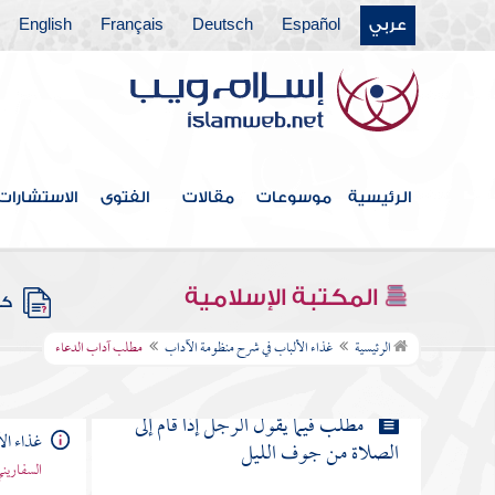
عربي
Español
Deutsch
Français
English
مطلب حكاية لطيفة
مطلب في استحباب افتتاح التهجد
بركعتين
الرئيسية
موسوعات
مقالات
الفتوى
الاستشارات
مطلب في أن الدعاء جوف الليل
مستجاب
المكتبة الإسلامية
كتب
مطلب آداب الدعاء
الرئيسية
غذاء الألباب في شرح منظومة الآداب
مطلب آداب الدعاء
مطلب فيما يقول الرجل إذا قام إلى
غذاء ال
الصلاة من جوف الليل
السفاريني