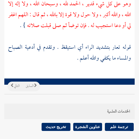
وهو على كل شيء قدير ، الحمد لله ، وسبحان الله ، ولا إله إلا
الله ، والله أكبر ، ولا حول ولا قوة إلا بالله ، ثم قال : اللهم اغفر
لي أو دعا استجيب له . فإن توضأ ثم صلى قبلت صلاته
} .
قوله تعار بتشديد الراء أي استيقظ . وتقدم في أدعية الصباح
والمساء ما يكفي والله أعلم .
السابق
التالي
الخدمات العلمية
ترجمة علم
عناوين الشجرة
تخريج حديث