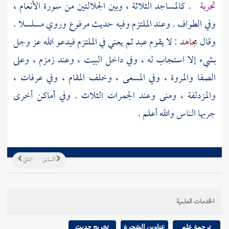
تجربة
. كالمساجد الثلاثة ، وبين الجلالتين من سورة الأنعام ،
وفي الطواف . وعند
الملتزم
وفيه حديث مرفوع وروي مسلسلا .
وقال
مجاهد
: لا يقوم عبد ثم يعني في
الملتزم
فيدعو الله عز وجل
بشيء إلا استجاب له ، وفي داخل البيت ، وعند
زمزم
، وعلى
الصفا
والمروة
، وفي
المسعى
، وخلف
المقام
، وفي
عرفات
،
والمزدلفة
،
ومنى
وعند الجمرات الثلاث . وفي أماكن أخرى
جربها الناس والله أعلم .
السابق
التالي
الخدمات العلمية
ترجمة علم
عناوين الشجرة
تخريج حديث