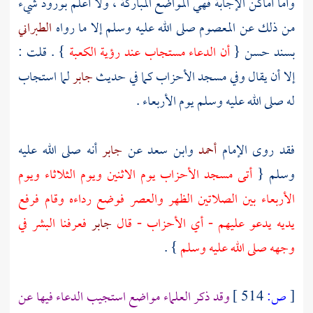
وأما أماكن الإجابة فهي المواضع المباركة ، ولا أعلم بورود شيء
من ذلك عن المعصوم صلى الله عليه وسلم إلا ما رواه
الطبراني
بسند حسن {
أن الدعاء مستجاب عند رؤية
الكعبة
} . قلت :
إلا أن يقال وفي مسجد الأحزاب كما في حديث
جابر
لما استجاب
له صلى الله عليه وسلم يوم الأربعاء .
فقد روى الإمام
أحمد
وابن سعد
عن
جابر
أنه صلى الله عليه
وسلم {
أتى مسجد الأحزاب يوم الاثنين ويوم الثلاثاء ويوم
الأربعاء بين الصلاتين الظهر والعصر فوضع رداءه وقام فرفع
يديه يدعو عليهم - أي الأحزاب - قال
جابر
فعرفنا البشر في
وجهه صلى الله عليه وسلم
} .
[
ص:
514 ]
وقد ذكر العلماء مواضع استجيب الدعاء فيها عن