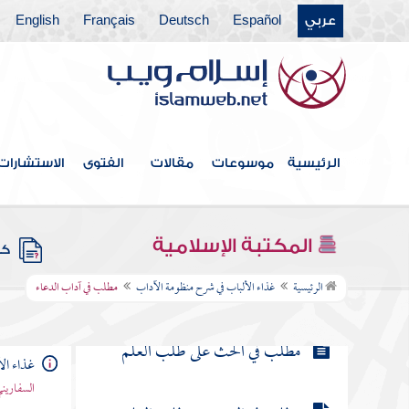
عربي
Español
Deutsch
Français
English
مطلب فيما يقول الرجل إذا قام إلى
الصلاة من جوف الليل
مطلب في ذكر بعض فضائل الدعاء
الرئيسية
موسوعات
مقالات
الفتوى
الاستشارات
مطلب في بيان الأوقات والأماكن
التي يستجاب فيها الدعاء
المكتبة الإسلامية
كتب
مطلب في آداب الدعاء
الرئيسية
غذاء الألباب في شرح منظومة الآداب
مطلب في آداب الدعاء
مطلب في الحث على طلب العلم
غذاء ال
السفاريني