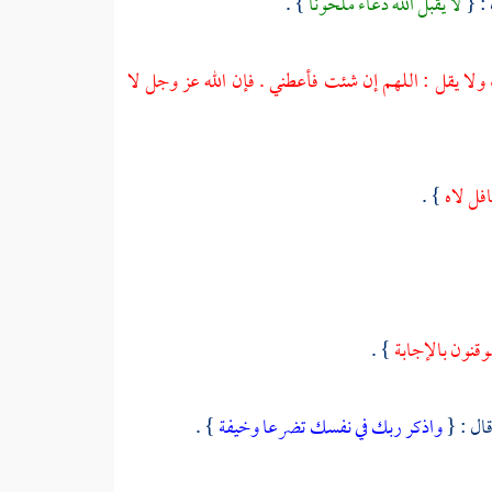
 : {
لا يقبل الله دعاء ملحونا
} .
 ولا يقل : اللهم إن شئت فأعطني . فإن الله عز وجل لا
افل لاه
} .
موقنون بالإجابة
} .
ال : {
واذكر ربك في نفسك تضرعا وخيفة
} .