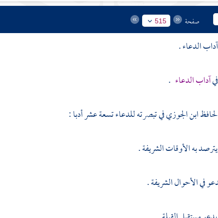
صفحة
515
داب الدعاء .
في
آداب الدعاء
.
الحافظ
ابن الجوزي
في تبصرته للدعاء تسعة عشر أدبا :
يترصد به الأوقات الشريفة .
يدعو في الأحوال الشريفة .
يدعو مستقبل القبلة .