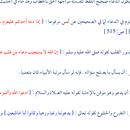
 يكون الدعاء صحيح اللفظ لتضمنه مواجهة الحق بالخطاب وقد جاء في الحديث
عزم في الدعاء لما في الصحيحين عن
أنس
مرفوعا : {
إذا دعا أحدكم فليعزم ،
[
ص:
515 ]
ور القلب لقوله صلى الله عليه وسلم : {
إن الله لا يستجيب دعاء من قلب غ
 أن يسأل ما يصلح سؤاله . فإنه لو سأل مرتبة الأنبياء كان متعديا .
: أن يدعو وهو موقن بالإجابة لقوله عليه الصلاة والسلام : {
ادعوا الله وأنتم 
: التضرع والخشوع لقوله تعالى : {
يدعوننا رغبا ورهبا وكانوا لنا خاشعين
} وق