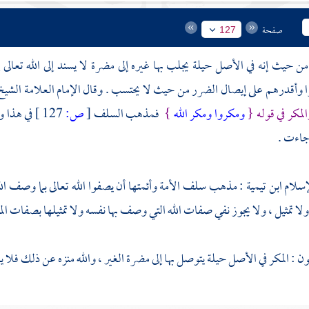
صفحة
127
من حيث إنه في الأصل حيلة يجلب بها غيره إلى مضرة لا يسند إلى الله تعالى إل
 وأقدرهم على إيصال الضرر من حيث لا يحتسب . وقال الإمام العلامة الشي
المكر في قوله {
ومكروا ومكر الله
}
فمذهب
السلف
[
ص:
127 ]
في هذا و
ا جاءت .
إسلام
ابن تيمية
: مذهب سلف الأمة وأئمتها أن يصفوا الله تعالى بما وصف الل
لا تمثيل ، ولا يجوز نفي صفات الله التي وصف بها نفسه ولا تمثيلها بصفات الم
ن : المكر في الأصل حيلة يتوصل بها إلى مضرة الغير ، والله منزه عن ذلك فلا يم