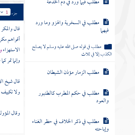
مطلب فيما ورد في ذم الخدعة
جزء
1
مطلب في السخرية والهزو وما ورد
قال والمكر 
فيهما
أقواهم مكرا
مطلب في قوله صلى الله عليه وسلم لا يصلح
الاستهزاء
و
الكذب إلا في ثلاث
وإنما تمر كم
مطلب الزمار مؤذن الشيطان
قال شيخ ال
ولا تكييف و
مطلب في حكم المطرب كالطنبور
والعود
وقال المؤولو
مطلب في ذكر الخلاف في حظر الغناء
وإباحته