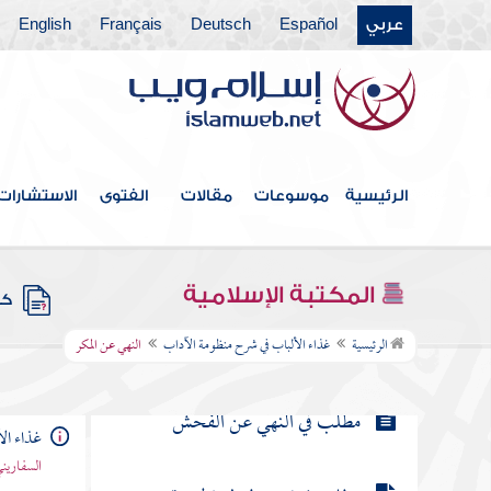
عربي
Español
Deutsch
Français
English
مطلب في كراهة التحدث لكل من
الزوجين بما صار بينهما
مطلب في حرمة اللعن لمعين وما ورد
فيه
الرئيسية
موسوعات
مقالات
الفتوى
الاستشارات
مطلب في بيان حقيقة الفحش وذكر
الآثار الواردة في النهي عنه
المكتبة الإسلامية
كتب
النهي عن المكر
الرئيسية
غذاء الألباب في شرح منظومة الآداب
النهي عن المكر
مطلب في النهي عن الفحش
غذاء ال
السفاريني