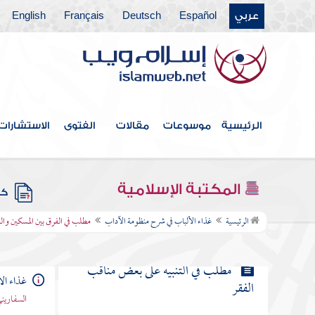
مطلب في الحث على طلب العلم
عربي
Español
Deutsch
Français
English
مطلب في النهي عن طلب العلم
للرياء وإخلاص النية فيه لله تعالى
مطلب في الحث على العمل بالعلم
الرئيسية
موسوعات
مقالات
الفتوى
الاستشارات
مطلب في بيان فضيلة الصبر مطلب
المكتبة الإسلامية
كتب
مطلب في الفرق بين المسكين والفقير
الرئيسية
غذاء الألباب في شرح منظومة الآداب
مطلب في الفرق بين المسكين والف
مطلب في التنبيه على بعض مناقب
غذاء ال
الفقر
السفاريني