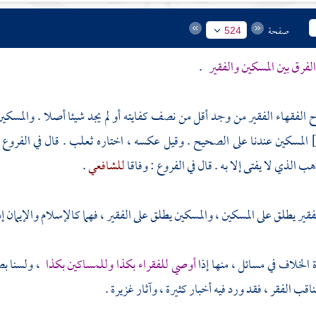
صفحة
524
لفرق بين المسكين والفقير
.
الفقهاء الفقير من وجد أقل من نصف كفايته أو لم يجد شيئا أصلا . والمسكي
المسكين عندنا على الصحيح . وقيل عكسه ، اختاره
ثعلب
. قال في الفروع 
ب الذي لا يفتى إلا به . قال في الفروع : وفاقا
للشافعي
.
قير يطلق على المسكين ، والمسكين يطلق على الفقير ، فهما كالإسلام والإيمان إذا 
 الخلاف في مسائل ، منها إذا
أوصي للفقراء بكذا وللمساكين بكذا
، ولسنا بصد
ب الفقر ، فقد ورد فيه أخبار كثيرة ، وآثار غزيرة .