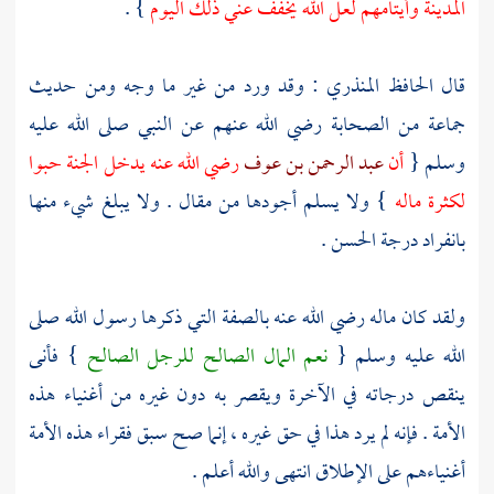
المدينة
وأيتامهم لعل الله يخفف عني ذلك اليوم
} .
قال
الحافظ المنذري
: وقد ورد من غير ما وجه ومن حديث
جماعة من الصحابة رضي الله عنهم عن النبي صلى الله عليه
وسلم {
أن
عبد الرحمن بن عوف
رضي الله عنه يدخل الجنة حبوا
لكثرة ماله
} ولا يسلم أجودها من مقال . ولا يبلغ شيء منها
بانفراد درجة الحسن .
ولقد كان ماله رضي الله عنه بالصفة التي ذكرها رسول الله صلى
الله عليه وسلم {
نعم المال الصالح للرجل الصالح
} فأنى
ينقص درجاته في الآخرة ويقصر به دون غيره من أغنياء هذه
الأمة . فإنه لم يرد هذا في حق غيره ، إنما صح سبق فقراء هذه الأمة
أغنياءهم على الإطلاق انتهى والله أعلم .