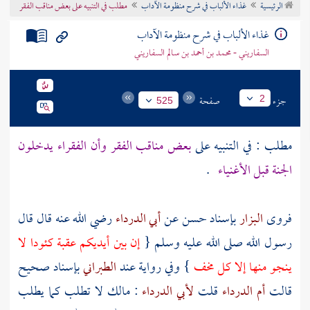
الرئيسية
غذاء الألباب في شرح منظومة الآداب
مطلب في التنبيه على بعض مناقب الفقر
تراجم الأعلام
غذاء الألباب في شرح منظومة الآداب
السفاريني - محمد بن أحمد بن سالم السفاريني
جزء
صفحة
2
525
مطلب : في التنبيه على
بعض مناقب الفقر وأن الفقراء يدخلون
الجنة قبل الأغنياء
.
فروى
البزار
بإسناد حسن عن
أبي الدرداء
رضي الله عنه قال قال
رسول الله صلى الله عليه وسلم {
إن بين أيديكم عقبة كئودا لا
ينجو منها إلا كل مخف
} وفي رواية عند
الطبراني
بإسناد صحيح
قالت
أم الدرداء
قلت
لأبي الدرداء
: مالك لا تطلب كما يطلب