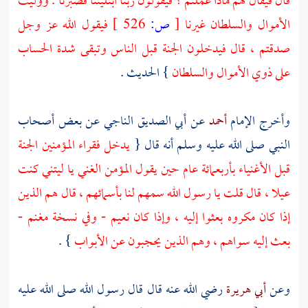
قال فيقال لهم ماذا عملتم ؟ فيقولون ربنا ابتليتنا فصبرنا . ووليت
الأموال والسلطان غيرنا
[
ص:
526 ]
فيقول الله عز وجل
صدقتم ، قال فيدخلون الجنة قبل الناس وتبقى شدة الحساب
على ذوي الأموال والسلطان
} الحديث .
وأخرج الإمام
أحمد
عن
أبي الصديق الناجي
عن بعض أصحاب
النبي صلى الله عليه وسلم أنه قال {
يدخل فقراء المؤمنين الجنة
قبل الأغنياء بأربعمائة عام حين يقول المؤمن الغني يا ليتني كنت
عيلا ، قال قلت يا رسول الله سمهم لنا بأسمائهم ، قال هم الذين
إذا كان مكروه بعثوا إليه ، وإذا كان نعيم - وفي نسخة مغنم -
بعث إليه سواهم ، وهم الذين يحجبون عن الأبواب
} .
وعن
أبي هريرة
رضي الله عنه قال قال رسول الله صلى الله عليه