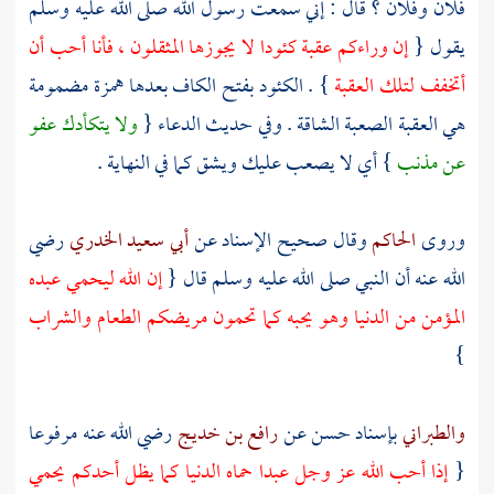
فلان وفلان ؟ قال : إني سمعت رسول الله صلى الله عليه وسلم
يقول {
إن وراءكم عقبة كئودا لا يجوزها المثقلون ، فأنا أحب أن
أتخفف لتلك العقبة
} . الكئود بفتح الكاف بعدها همزة مضمومة
هي العقبة الصعبة الشاقة . وفي حديث الدعاء {
ولا يتكأدك عفو
عن مذنب
} أي لا يصعب عليك ويشق كما في النهاية .
وروى
الحاكم
وقال صحيح الإسناد عن
أبي سعيد الخدري
رضي
الله عنه أن النبي صلى الله عليه وسلم قال {
إن الله ليحمي عبده
المؤمن من الدنيا وهو يحبه كما تحمون مريضكم الطعام والشراب
}
والطبراني
بإسناد حسن عن
رافع بن خديج
رضي الله عنه مرفوعا
{
إذا أحب الله عز وجل عبدا حماه الدنيا كما يظل أحدكم يحمي