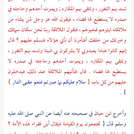
تسد بهم الثغور ، وتتقى بهم المكاره ; ويموت أحدهم وحاجته في
صدره لا يستطيع لها قضاء ، فيقول الله عز وجل لمن يشاء من
ملائكته ايتوهم فحيوهم ، فتقول الملائكة ربنا نحن سكان سمائك
وخيرتك من خلقك أفتأمرنا أن نأتي هؤلاء فنسلم عليهم ؟ قال
إنهم كانوا عبادا يعبدوني لا يشركون بي شيئا وتسد بهم الثغور ،
وتتقى بهم المكاره ، ويموت أحدهم وحاجته في صدره لا
يستطيع لها قضاء . قال فتأتيهم الملائكة عند ذلك فيدخلون
عليهم من كل باب {
سلام عليكم بما صبرتم فنعم عقبى الدار
}
} .
وأخرج
ابن حبان
في صحيحه عنه أيضا عن النبي صلى الله عليه
وسلم قال {
تجتمعون يوم القيامة فيقال أين فقراء هذه الأمة ؟