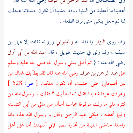
وفي الصحيحين أن
عبد الرحمن بن عوف
رضي الله عنه قال "
أعطينا ما أعطينا من الدنيا ، وقد خشينا أن تكون حسناتنا عجلت
لنا ثم جعل يبكي حتى ترك الطعام .
وقد روى
البزار
واللفظ له
والطبراني
ورواته ثقات إلا
عمار بن
سيف
، وقد وثق في حديث طويل ، قال
عبد الله بن أبي أوفى
رضي الله عنه : {
ثم أقبل يعني رسول الله صلى الله عليه وسلم
على
عبد الرحمن بن عوف
رضي الله عنه قال لقد بطأ بك غناك من
بين أصحابي حتى خشيت أن تكون هلكت
[
ص:
528 ]
وعرقت عرقا شديدا فقال : ما بطأ بك ؟ فقلت يا رسول الله من
كثرة مالي ما زلت موقوفا محاسبا أسأل عن مالي من أين اكتسبته
وفيما أنفقته ، فبكى
عبد الرحمن
وقال يا رسول الله هذه مائة
راحلة جاءتني الليلة من تجارة
مصر
فإني أشهدك أنها على أهل