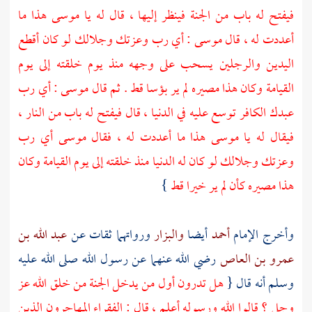
فيفتح له باب من الجنة فينظر إليها ، قال له يا
موسى
هذا ما
أعددت له ، قال
موسى
: أي رب وعزتك وجلالك لو كان أقطع
اليدين والرجلين يسحب على وجهه منذ يوم خلقته إلى يوم
القيامة وكان هذا مصيره لم ير بؤسا قط . ثم قال
موسى
: أي رب
عبدك الكافر توسع عليه في الدنيا ، قال فيفتح له باب من النار ،
فيقال له يا
موسى
هذا ما أعددت له ، فقال
موسى
أي رب
وعزتك وجلالك لو كان له الدنيا منذ خلقته إلى يوم القيامة وكان
هذا مصيره كأن لم ير خيرا قط
}
وأخرج الإمام
أحمد
أيضا
والبزار
ورواتهما ثقات عن
عبد الله بن
عمرو بن العاص
رضي الله عنهما عن رسول الله صلى الله عليه
وسلم أنه قال {
هل تدرون أول من يدخل الجنة من خلق الله عز
وجل ؟ قالوا الله ورسوله أعلم ، قال : الفقراء المهاجرون الذين