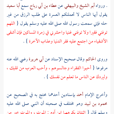
. ورواه
أبو الشيخ
والبيهقي
عن
عطاء بن أبي رباح
سمع
أبا سعيد
يقول أيها الناس لا تحملنكم العسرة على طلب الرزق من غير
حله فإني سمعت رسول الله صلى الله عليه وسلم يقول {
اللهم
توفني فقيرا ولا توفني غنيا واحشرني في زمرة المساكين فإن أشقى
الأشقياء من اجتمع عليه فقر الدنيا وعذاب الآخرة
} .
وروى
الحاكم
وقال صحيح الإسناد عن
أبي هريرة
رضي الله عنه
مرفوعا {
أحبوا الفقراء وجالسوهم ، وأحب العرب من قلبك ،
وليردك عن الناس ما تعلم من نفسك
} .
وأخرج الإمام
أحمد
بإسنادين أحدهما محتج به في الصحيح عن
محمود بن لبيد
وهو مختلف في صحبته أن النبي صلى الله عليه
وسلم قال {
اثنتان يكرههما ابن
آدم
: الموت ، والموت خير من