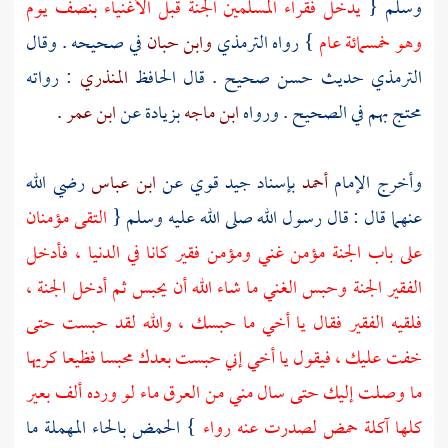
وسلم {
يدخل فقراء المسلمين الجنة قبل الأغنياء بنصف يوم
وهو خمسمائة عام
} رواه
الترمذي
وابن حبان
في صحيحه . وقال
الترمذي
حديث حسن صحيح . قال الحافظ
المنذري
: رواته
محتج بهم في الصحيح . ورواه
ابن ماجه
بزيادة عن
ابن عمر
.
وأخرج الإمام
أحمد
بإسناد جيد قوي عن
ابن عباس
رضي الله
عنهما قال : قال رسول الله صلى الله عليه وسلم {
التقى مؤمنان
على باب الجنة مؤمن غني ومؤمن فقير كانا في الدنيا ، فأدخل
الفقير الجنة وحبس الغني ما شاء الله أن يحبس ثم أدخل الجنة ،
فلقيه الفقير فقال يا أخي ما حبسك ، والله لقد حبست حتى
خفت عليك ، فيقول يا أخي إني حبست بعدك محبسا فظيعا كريها
ما وصلت إليك حتى سال مني من العرق ماء لو ورده ألف بعير
كلها آكلة حمض لصدرت عنه رواء
} الحمض بالحاء المهملة ما