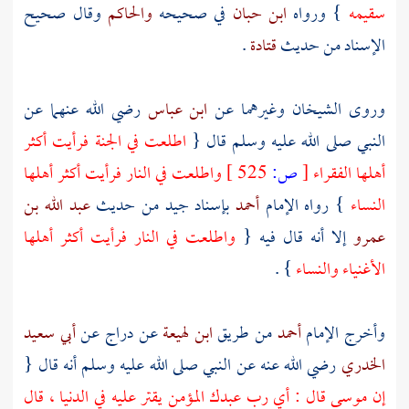
سقيمه
} ورواه
ابن حبان
في صحيحه
والحاكم
وقال صحيح
الإسناد من حديث
قتادة
.
وروى الشيخان وغيرهما عن
ابن عباس
رضي الله عنهما عن
النبي صلى الله عليه وسلم قال {
اطلعت في الجنة فرأيت أكثر
أهلها الفقراء
[
ص:
525 ]
واطلعت في النار فرأيت أكثر أهلها
النساء
} رواه الإمام
أحمد
بإسناد جيد من حديث
عبد الله بن
عمرو
إلا أنه قال فيه {
واطلعت في النار فرأيت أكثر أهلها
الأغنياء والنساء
} .
وأخرج الإمام
أحمد
من طريق
ابن لهيعة
عن
دراج
عن
أبي سعيد
الخدري
رضي الله عنه عن النبي صلى الله عليه وسلم أنه قال {
إن
موسى
قال : أي رب عبدك المؤمن يقتر عليه في الدنيا ، قال