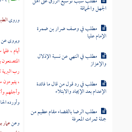
مطلب سبب توسيع الرزق على أهل
الجهل والحماقة
وروى
الطبر
مطلب في وصف ضرار بن ضمرة
الإمام عليا
ويروى عن
ا
أيام ، فلما
مطلب في النهي عن نسبة الإذلال
المتصنعون بم
والإعزاز
رب البرية ك
، يتبوءون م
مطلب في رد قول من قال ما فائدة
الإعدام بعد الإيجاد والابتلاء
وأجلهم وأك
وأورده الح
مطلب الرضا بالقضاء مقام عظيم من
جملة ثمرات المعرفة
وعن
عمار ب