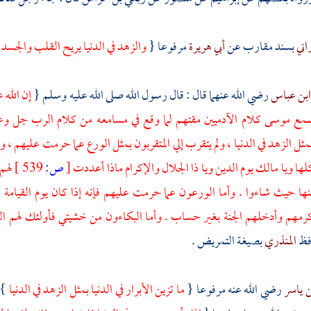
اني
بسند مقارب عن
أبي هريرة
مرفوعا {
والزهد في الدنيا يريح القلب والجسد
بن عباس
رضي الله عنهما قال : قال رسول الله صلى الله عليه وسلم {
إن الله
 سمع
موسى
كلام الآدميين مقتهم لما وقع في مسامعه من كلام الرب جل وعلا 
ثل الزهد في الدنيا ، ولم يتقرب إلي المتقربون بمثل الورع عما حرمت عليهم ، ول
لها ويا مالك يوم الدين ويا ذا الجلال والإكرام ماذا أعددت
[
ص:
539 ]
لهم 
نها حيث شاءوا . وأما الورعون عما حرمت عليهم فإنه إذا كان يوم القيامة لم
رمهم وأدخلهم الجنة بغير حساب . وأما البكاءون من خشيتي فأولئك لهم الر
افظ
المنذري
بصيغة التمريض .
ن ياسر
رضي الله عنه مرفوعا {
ما تزين الأبرار في الدنيا بمثل الزهد في الدنيا
} 