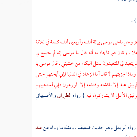
} .
 عز وجل ناجى
موسى
بمائة ألف وأربعين ألف كلمة في ثلاثة
. وكان فيما ناجاه به أنه قال يا
موسى
إنه لم يتصنع لي
م يتعبد لي المتعبدون بمثل البكاء من خشيتي . قال
موسى
يا
وماذا جزيتهم ؟ قال أما الزهاد في الدنيا فإني أبحتهم جنتي
 يبق عبد إلا ناقشته وفتشته إلا الورعون فإني أستحييهم
فيق الأعلى لا يشاركون فيه
} رواه
الطبراني
والأصبهاني
رواه
أبو يعلى
وهو حديث ضعيف . ومثله ما رواه عن
عبد