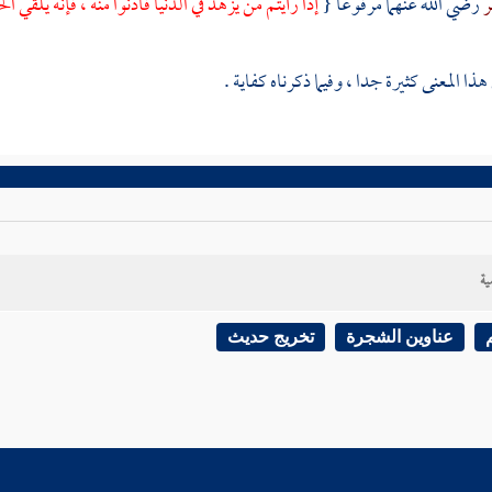
ر
رضي الله عنهما مرفوعا {
إذا رأيتم من يزهد في الدنيا فادنوا منه ، فإنه يلقي ا
هذا المعنى كثيرة جدا ، وفيما ذكرناه كفاية .
ية
عناوين الشجرة
تخريج حديث