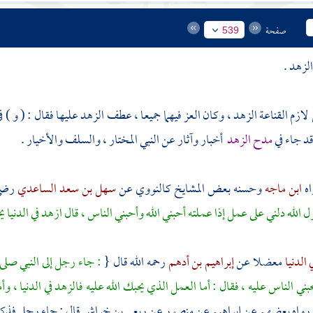
صفحة
539
لزهد .
 لازم القناعة الزهد ، وكان العز فيهما جميعا ، عطف الزهد عليها فقال : ( و
وقد جاء في
مدح الزهد
أخبار وآثار عن النبي المختار ، والسلف والأخيار .
اه
ابن ماجه
وحسنه بعض المشايخ
كالنووي
عن
سهل بن سعد الساعدي
رضي 
 الله دلني على عمل إذا عملته أحبني الله وأحبني الناس ، قال ازهد في الدنيا ي
ي الدنيا
معضلا عن
إبراهيم بن أدهم
رحمه الله قال {
: جاء رجل إلى النبي صلى 
حبني الناس عليه ، فقال : أما العمل الذي يحبك الله عليه فالزهد في الدنيا ، و
ورواه بعضهم عن
إبراهيم
عن
منصور
عن
ربعي بن خراش
قال : جاء رجل فذكر