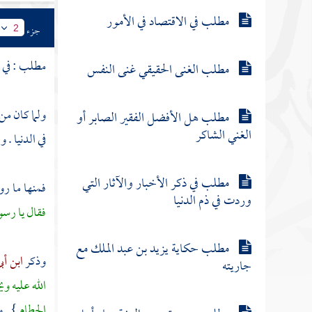
مطلب في الاقتصاد في الأمور
جزء
2
مطلب : في ا
مطلب الغنى الحقيقي غنى النفس
ولما كان من
مطلب هل الأفضل الفقير الصابر أو
الغني الشاكر
في الدنيا . 
مطلب في ذكر الأخبار والآثار التي
فمنها ما رو
وردت في ذم الدنيا
فقال يا رسول
مطلب حكاية يزيد بن عبد الملك مع
وذكر
ابن أب
جاريته
الله عليه وي
الحطام
} . 