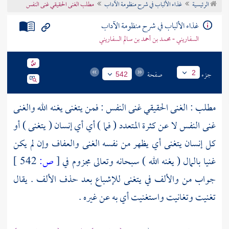
الرئيسية
غذاء الألباب في شرح منظومة الآداب
مطلب الغنى الحقيقي غنى النفس
تراجم الأعلام
غذاء الألباب في شرح منظومة الآداب
السفاريني - محمد بن أحمد بن سالم السفاريني
جزء
صفحة
2
542
مطلب : الغنى الحقيقي غنى النفس : فمن يتغنى يغنه الله والغنى
غنى النفس لا عن كثرة المتعدد ( فما ) أي أي إنسان ( يتغنى ) أو
كل إنسان يتغنى أي يظهر من نفسه الغنى والعفاف وإن لم يكن
غنيا بالمال ( يغنه الله ) سبحانه وتعالى مجزوم في
[
ص:
542 ]
جواب من والألف في يتغنى للإشباع بعد حذف الألف . يقال
تغنيت وتغانيت واستغنيت أي به عن غيره .