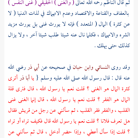
ثم قال الناظم رحمه الله تعالى
( والغنى ) الحقيقي ( غنى النفس )
بالعفاف والقناعة والاقتصاد وعدم الانهماك في لذات الدنيا ( لا
عن كثرة ) المال ( المتعدد ) فإنه لا يورث غنى بل يورث مزيد
الشره والانهماك ، فكلما نال عنه شيئا طلب شيئا آخر ، ولا يزال
كذلك حتى يهلك .
وقد روى
النسائي
وابن حبان
في صحيحه عن
أبي ذر
رضي الله
عنه قال : قال رسول الله صلى الله عليه وسلم {
يا
أبا ذر
أترى
كثرة المال هو الغنى ؟ قلت نعم يا رسول الله ، قال فترى قلة
المال هو الفقر ؟ قلت نعم يا رسول الله ، قال إنما الغنى غنى
القلب ، والفقر فقر القلب ، ثم سألني عن رجل من
قريش
فقال
هل تعرف فلانا ؟ قلت نعم يا رسول الله قال فكيف تراه أو تراه
؟ قلت إذا سأل أعطي ، وإذا حضر أدخل ، قال ثم سألني عن