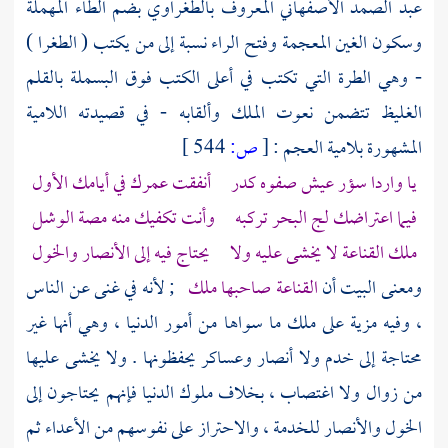
عبد الصمد الأصفهاني المعروف بالطغراوي
بضم الطاء المهملة
وسكون الغين المعجمة وفتح الراء نسبة إلى من يكتب ( الطغرا )
- وهي الطرة التي تكتب في أعلى الكتب فوق البسملة بالقلم
الغليظ تتضمن نعوت الملك وألقابه - في قصيدته اللامية
المشهورة بلامية
العجم
:
[
ص:
544 ]
يا واردا سؤر عيش صفوه كدر أنفقت عمرك في أيامك الأول
فيما اعتراضك لج البحر تركبه وأنت تكفيك منه مصة الوشل
ملك القناعة لا يخشى عليه ولا يحتاج فيه إلى
الأنصار
والخول
ومعنى البيت أن
القناعة صاحبها ملك
; لأنه في غنى عن الناس
، وفيه مزية على ملك ما سواها من أمور الدنيا ، وهي أنها غير
محتاجة إلى خدم ولا أنصار وعساكر يحفظونها . ولا يخشى عليها
من زوال ولا اغتصاب ، بخلاف ملوك الدنيا فإنهم يحتاجون إلى
الخول والأنصار للخدمة ، والاحتراز على نفوسهم من الأعداء ثم