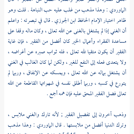
الماوردي
: وهذا مذهب من غلب عليه حب النباهة . قلت وهو
ظاهر اختيار الإمام الحافظ
ابن الجوزي
. قال في تبصرته : واعلم
أن الغني إذا لم يشتغل بالغنى عن الله تعالى ، وكان ماله وقفا على
مساعدة الفقراء وأعمال الخير كان أفضل من الفقير ، فإن غاية
الفقير أن يكون متقيا لله تعالى ، فله ثواب صبره عن أغراضه ،
ولا يتعدى فعله إلى النفع للغير ، ولكن لما كان الغالب في الغني
أن يشتغل بماله عن الله تعالى ، ويمسكه عن الإنفاق ، وربما لم
يتورع في كسبه ، وربما أطلق نفسه في شهواتها القاطعة عن الله
تعالى فضل الفقير المحق عليه فإن همه أجمع .
وذهب آخرون إلى تفضيل الفقير ; لأنه تارك والغني ملابس ،
وترك الدنيا أفضل من ملابستها . قال
الماوردي
: وهذا مذهب