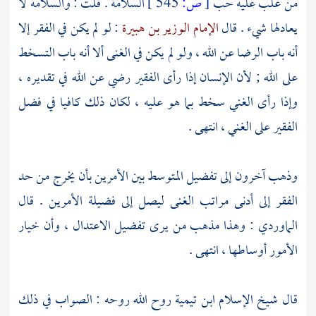
من غلب عليه حب
[
ص:
545 ]
السلامة . قلت : والسلامة لا
يعادلها شيء . قال
الإمام الوزير بن هبيرة
: لو لم يكن في الفقر إلا
أنه باب الرضا عن الله ، ولو لم يكن في الغنى ألا أنه باب التسخط
على الله ; لأن الإنسان إذا رأى الفقير رضي عن الله في تقديره ،
وإذا رأى الغني سخط بما هو عليه ، لكان ذلك كافيا في فضل
الفقير على الغني ، انتهى .
وذهب آخرون إلى تفضيل المتوسط بين الأمرين بأن يخرج من حد
الفقر إلى أدنى مراتب الغنى ليصل إلى فضيلة الأمرين . قال
الماوردي
: وهذا مذهب من يرى تفضيل الاعتدال ، وأن خيار
الأمور أوساطها ، انتهى .
قال شيخ الإسلام
ابن تيمية
روح الله روحه : الصواب في ذلك