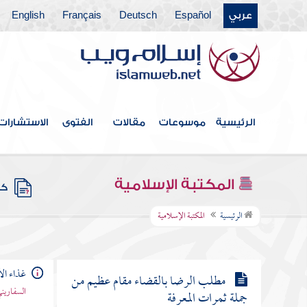
عربي
Español
Deutsch
Français
English
مطلب سبب توسيع الرزق على أهل
الجهل والحماقة
مطلب في وصف ضرار بن ضمرة
الإمام عليا
الرئيسية
موسوعات
مقالات
الفتوى
الاستشارات
مطلب في النهي عن نسبة الإذلال
والإعزاز
المكتبة الإسلامية
كتب
مطلب في رد قول من قال ما فائدة
الرئيسية
المكتبة الإسلامية
الإعدام بعد الإيجاد والابتلاء
غذاء ال
مطلب الرضا بالقضاء مقام عظيم من
السفاريني
جملة ثمرات المعرفة