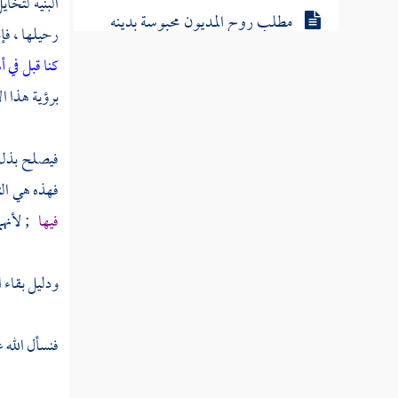
البنية لتخا
مطلب روح المديون محبوسة بدينه
رحيلها ، فإذ
كنا قبل في 
مطلب تقبل التوبة ما لم يعاين التائب
برؤية هذا ال
مطلب هل تغفر خطيئة من صحت
فيصلح بذلك 
توبته
فهذه هي الت
فيها
; لأنهما
مطلب في الأخبار والأحاديث
الواردة في فضل التوبة
ودليل بقاء 
مطلب في بيان معنى قوله تعالى
غفرت لعبدي فليعمل ما شاء
فنسأل الله 
مطلب في تعريف بعضهم التوبة بترك