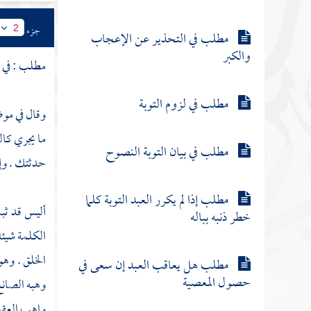
جزء
2
مطلب في التحذير عن الإعجاب
والكبر
مطلب : في رد
مطلب في لزوم التوبة
وقال في موض
ما يجري كال
مطلب في بيان التوبة النصوح
حدثتك . وإ
مطلب إذا لم يكرر العبد التوبة كلما
أليس قد ثب
خطر ذنبه بباله
الكلمة شيئا
الخلق . وهو
مطلب هل يعاقب العبد إن سعى في
حصول المعصية
وهبه الصانع
واهب العقل 