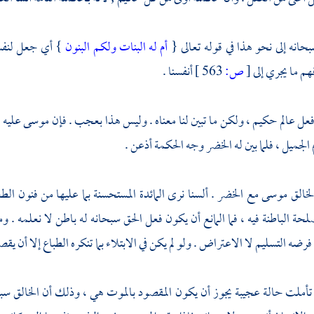
حانه إلى نحو هذا في قوله تعالى {
أم له البنات ولكم البنون
} أي جعل لنفسه
م ما يجري إلى
[
ص:
563 ]
أنفسنا .
عل عالم حكيم ، ولكن ما تبين لنا معناه . وليس هذا بعجب . فإن
موسى
عليه 
الجميل ، فلما بين له
الخضر
وجه الحكمة أذعن .
لخالق
موسى
مع
الخضر
. ألسنا نرى المائدة المستحسنة بما عليها من فنون ا
صلحة الباطنة فيه ، فما المانع أن يكون فعل الحق سبحانه له باطن لا نعلمه .
فرضه التسليم لا الاعتراض . ولو لم يكن في الابتلاء بما تنكره الطباع إلا أن ي
تأملت حالة عجيبة يجوز أن يكون المقصود بالموت هي ، وذلك أن الخالق سب