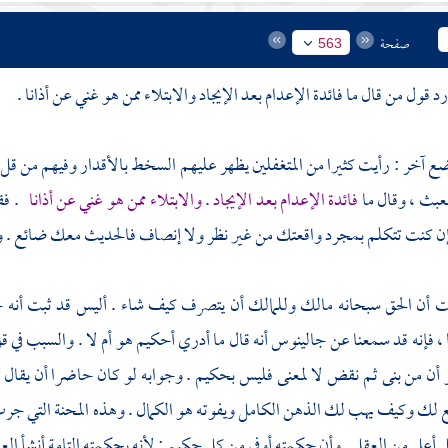
صفحة
563
 قول من قال ما فائدة الإعدام بعد الإيجاد والابتلاء ممن هو غني عن أذانا .
ع آخر : رأيت كثيرا من المتغفلين يظهر عليهم السخط بالأقدار وفيهم من قل 
عبث ، وقال ما
فائدة الإعدام بعد الإيجاد . والابتلاء ممن هو غني عن أذانا
. فق
ن كنت تتكلم بمجرد واقعتك من غير نظر ولا إنصاف فالحديث معك ضائع . 
ت أن الحق سبحانه مالك وللمالك أن يتصرف كيف شاء . أليس قد ثبت أنه ح
 ، فإنه قد سمعنا عن
جالينوس
أنه قال ما أدري أحكيم هو أم لا . والسبب في 
 أن من بنى ثم نقض لا لمعنى فليس بحكيم . وجوابه لو كان حاضرا أن يقال
 لك وكيف يهب لك الذهن الكامل ويفوته هو الكمال . وهذه المحنة التي جرت 
أعلى من العقل . وأن حكمته أوفى من كل حكيم ; لأنه بحكمته التامة أنشأ العق