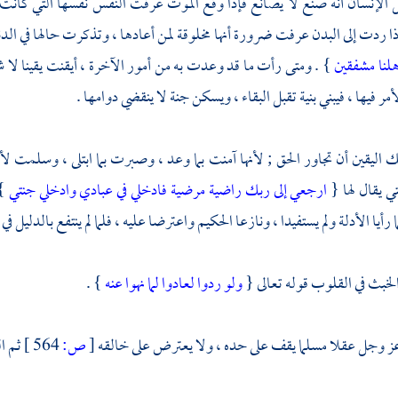
يل الإنسان أنه صنع لا يصانع فإذا وقع الموت عرفت النفس نفسها التي كانت
ا ردت إلى البدن عرفت ضرورة أنها مخلوقة لمن أعادها ، وتذكرت حالها في الدنيا
أهلنا مشفقين
} . ومتى رأت ما قد وعدت به من أمور الآخرة ، أيقنت يقينا لا 
أمر فيها ، فيبني بنية تقبل البقاء ، ويسكن جنة لا ينقضي دوامها .
اليقين أن تجاور الحق ; لأنها آمنت بما وعد ، وصبرت بما ابتلى ، وسلمت لأ
ي يقال لها {
ارجعي إلى ربك راضية مرضية فادخلي في عبادي وادخلي جنتي
}
 رأيا الأدلة ولم يستفيدا ، ونازعا الحكيم واعترضا عليه ، فلما لم ينتفع بالدليل في ا
الخبث في القلوب قوله تعالى {
ولو ردوا لعادوا لما نهوا عنه
} .
عز وجل عقلا مسلما يقف على حده ، ولا يعترض على خالقه
[
ص:
564 ]
ثم ا