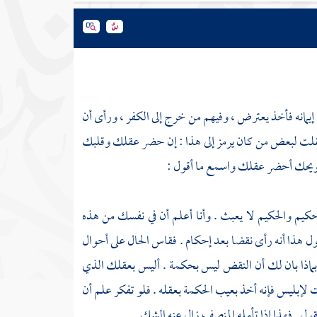
إيمانه فأخذ يعترض ، وفيهم من خرج إلى الكفر ، ورأى أن
لت لبعض من كان يرمز إلى هذا : إن حضر عقلك وقلبك
ويحك أحضر عقلك واسمع ما أقول :
كيم والحكيم لا يعبث . وأنا أعلم أن في نفسك من هذه
قول هذا أنه رأى نقضا بعد إحكام . فقاس الحال على أحوال
 بماذا بان لك أن النقض ليس بحكمة . أليس بعقلك الذي
لإبليس فإنه أخذ بعيب الحكمة بعقله . فلو تفكر علم أن
ول . فهذا إذا تأمله المنصف زال عنه الشك .