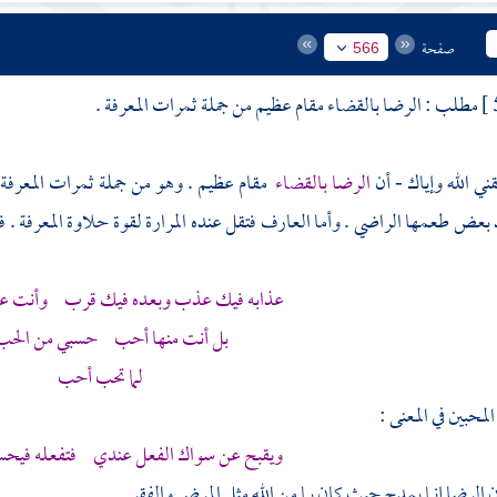
صفحة
566
مطلب : الرضا بالقضاء مقام عظيم من جملة ثمرات المعرفة .
ني الله وإياك - أن
الرضا بالقضاء
مقام عظيم . وهو من جملة ثمرات المعرفة
بعض طعمها الراضي . وأما العارف فتقل عنده المرارة لقوة حلاوة المعرفة . فإذ
عذابه فيك عذب وبعده فيك قرب وأنت ع
بل أنت منها أحب حسبي من الحب 
لما تحب أحب
محبين في المعنى :
ويقبح عن سواك الفعل عندي فتفعله فيحس
 الرضا إنما يمدح حيث كان بما من الله مثل المرض والفقر .