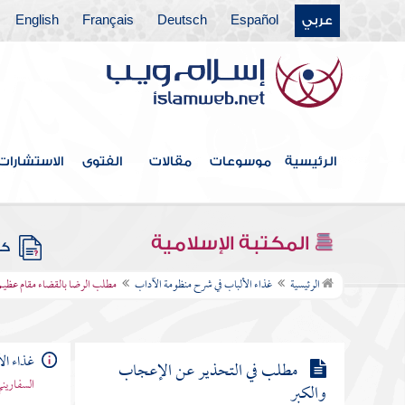
عربي
Español
Deutsch
Français
English
مطلب في وصف ضرار بن ضمرة
الإمام عليا
مطلب في النهي عن نسبة الإذلال
والإعزاز
الرئيسية
موسوعات
مقالات
الفتوى
الاستشارات
مطلب في رد قول من قال ما فائدة
الإعدام بعد الإيجاد والابتلاء
المكتبة الإسلامية
كتب
مطلب الرضا بالقضاء مقام عظيم من
الرئيسية
غذاء الألباب في شرح منظومة الآداب
مطلب الرضا بالقضاء مقام عظيم 
جملة ثمرات المعرفة
غذاء ال
مطلب في التحذير عن الإعجاب
السفاريني
والكبر