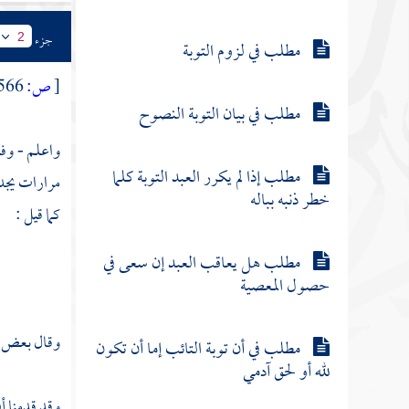
جزء
2
مطلب في لزوم التوبة
[
ص:
566 ]
مطلب في بيان التوبة النصوح
واعلم - وفق
مطلب إذا لم يكرر العبد التوبة كلما
مرارات يجد 
خطر ذنبه بباله
كما قيل :
مطلب هل يعاقب العبد إن سعى في
حصول المعصية
وقال بعض ال
مطلب في أن توبة التائب إما أن تكون
لله أو لحق آدمي
وقد قدمنا أن