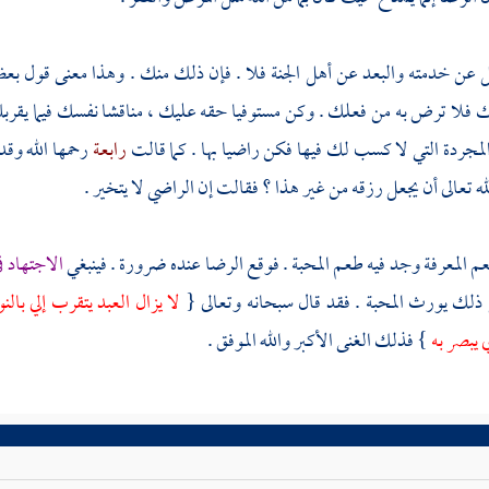
 عن خدمته والبعد عن أهل الجنة فلا . فإن ذلك منك . وهذا معنى قول بعض
فلا ترض به من فعلك . وكن مستوفيا حقه عليك ، مناقشا نفسك فيما يقربك م
لمجردة التي لا كسب لك فيها فكن راضيا بها . كما قالت
رابعة
رحمها الله وق
له تعالى أن يجعل رزقه من غير هذا ؟ فقالت إن الراضي لا يتخير .
 المعرفة وجد فيه طعم المحبة . فوقع الرضا عنده ضرورة . فينبغي
الاجتهاد ف
 ذلك يورث المحبة . فقد قال سبحانه وتعالى {
لا يزال العبد يتقرب إلي بال
 يبصر به
} فذلك الغنى الأكبر والله الموفق .