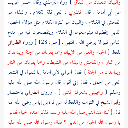
والبيان شعبتان من النفاق
} رواه
الترمذي
وقال حسن غريب
عن
أبي أمامة
. قال
المنذري
: العي قلة الكلام ، والبذاء هو
الفحش في الكلام ، والبيان هو كثرة الكلام مثل هؤلاء الخطباء
الذين يخطبون فيتوسعون في الكلام ويتفصحون فيه من مدح
الناس فيما لا يرضي الله . انتهى .
[
ص:
128 ]
ورواه
الطبراني
بلفظ {
الحياء والعي من الإيمان وهما يقربان من الجنة ويباعدان
من النار ، والفحش والبذاء من الشيطان وهما يقربان من النار
ويباعدان من الجنة
} فقال أعرابي
لأبي أمامة
إنا لنقول في الشعر
العي من الحمق ، فقال إني أقول قال رسول الله صلى الله عليه
وسلم {
وتجيبني بشعرك المنتن
} . وروى
الطبراني
باختصار
وأبو الشيخ
في الثواب واللفظ له عن
قرة بن إياس
رضي الله عنه
قال {
كنا عند النبي صلى الله عليه وسلم فذكر عنده الحياء فقالوا
يا رسول الله الحياء من الدين ؟ فقال رسول الله صلى الله عليه