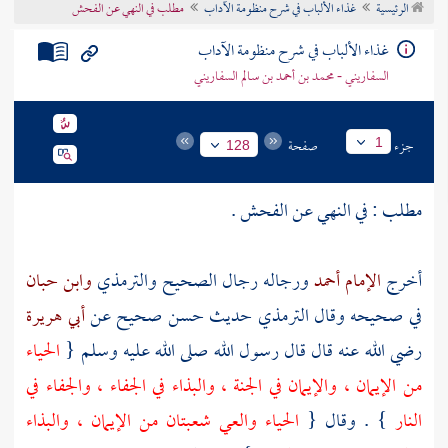
الرئيسية
غذاء الألباب في شرح منظومة الآداب
مطلب في النهي عن الفحش
تراجم الأعلام
غذاء الألباب في شرح منظومة الآداب
السفاريني - محمد بن أحمد بن سالم السفاريني
جزء
صفحة
1
128
مطلب : في النهي عن الفحش .
أخرج
الإمام أحمد
ورجاله رجال الصحيح
والترمذي
وابن حبان
في صحيحه وقال
الترمذي
حديث حسن صحيح عن
أبي هريرة
رضي الله عنه قال قال رسول الله صلى الله عليه وسلم {
الحياء
من الإيمان ، والإيمان في الجنة ، والبذاء في الجفاء ، والجفاء في
النار
} . وقال {
الحياء والعي شعبتان من الإيمان ، والبذاء