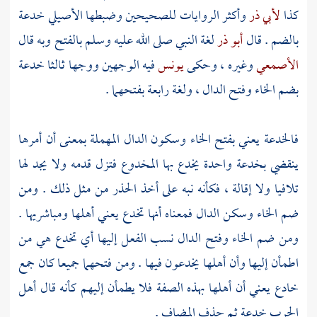
كذا
لأبي ذر
وأكثر الروايات للصحيحين وضبطها
الأصيلي
خدعة
بالضم . قال
أبو ذر
لغة النبي صلى الله عليه وسلم بالفتح وبه قال
الأصمعي
وغيره ، وحكى
يونس
فيه الوجهين ووجها ثالثا خدعة
بضم الخاء وفتح الدال ، ولغة رابعة بفتحهما .
فالخدعة يعني بفتح الخاء وسكون الدال المهملة بمعنى أن أمرها
ينقضي بخدعة واحدة يخدع بها المخدوع فتزل قدمه ولا يجد لها
تلافيا ولا إقالة ، فكأنه نبه على أخذ الحذر من مثل ذلك . ومن
ضم الخاء وسكن الدال فمعناه أنها تخدع يعني أهلها ومباشريها .
ومن ضم الخاء وفتح الدال نسب الفعل إليها أي تخدع هي من
اطمأن إليها وأن أهلها يخدعون فيها . ومن فتحهما جميعا كان جمع
خادع يعني أن أهلها بهذه الصفة فلا يطمأن إليهم كأنه قال أهل
الحرب خدعة ثم حذف المضاف .