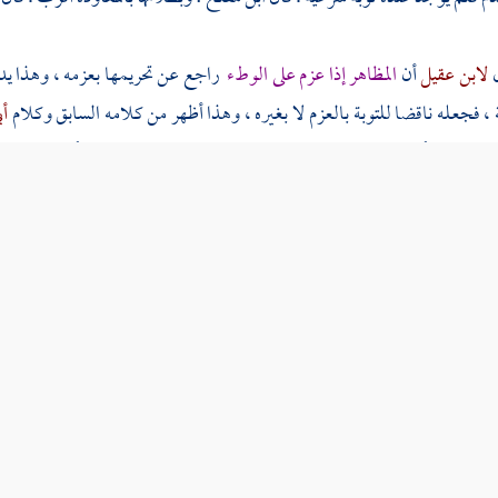
ل
لابن عقيل
أن
المظاهر إذا عزم على الوطء
راجع عن تحريمها بعزمه ، وهذا يدل
، فجعله ناقضا للتوبة بالعزم لا بغيره ، وهذا أظهر من كلامه السابق وكلام
أب
 ، وإن أراد انتقاض التوبة وقت العزم بالنسبة إلى المستقبل ، وأنه يؤاخذ من ا
مام الحافظ
ابن رجب
ذلك تفصيلا حسنا . وحاصله أن
الهم بالسيئات من غير 
لله عليه وسلم حاكيا عن الله {
إنما تركها من جرائي
} يعني من أجلي وهو بفتح ا
ي
البخاري
من حديث
أبي هريرة
{
وإن تركها من أجلي فاكتبوها له حسنة
} وأم
ركها بهذه النية ; لأن تقديم خوف المخلوقين على خوف الله محرم .