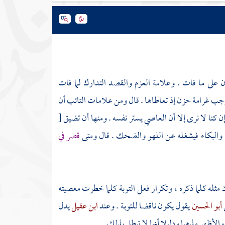
 على ما فات . وعلامة العزم والقصد التدارك لما فات
 توجب غرامة حزن إذ تعاطاها . قال ومن علامات التائب أن
وإن كنا لا نرى إلا أن العاصي يستر نفسه . ومنها أن تضيق
[
ن والبكاء فيشغله عن اللهو والضحك . قال ومتى
قصر في
رك مثله كلما ذكره ، وتكرار فعل التوبة كلما خطرت معصيته
أبو الحسين
يقول يكون ناقضا للتوبة . وعند
ابن عقيل
يدل
 والأظهر مذهبا ودليلا أنها لا تبطل بذلك .