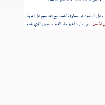
 على أن العزم على معاودة الذنب مع التصميم على التوبة
ي الحسين
. ثم إن أراد أنه يؤخذ بالذنب السابق الذي تاب
لعزم بالنسبة إلى المستقبل فهذا يبنى على المؤاخذة بأفعال
عمل لها
تارة يتركه الهام به لخوف الله تعالى فيكتب حسنة ،
لجيم وتشديد الراء ممدودا ومقصورا .
ا إن تركها خوفا من المخلوقين أو مراءاة لهم فقد قيل إنه