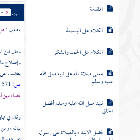
المقدمة
جزء
2
مطلب :
هل 
الكلام على البسملة
وقال
ابن ا
الكلام على الحمد والشكر
وإصلاح ما ي
معنى صلاة الله على نبيه صلى الله
يغضب على 
عليه وسلم
ص:
571 ]
قضاء دين أ
نبينا صلى الله عليه وسلم أفضل
الخلق
وقال في نهاي
بباله ، ومن
فضل الابتداء بالصلاة على رسول
على عدم الن