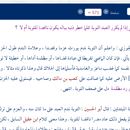
صفحة
571
إذا لم يكرر العبد التوبة كلما خطر ذنبه بباله يكون ناقصا للتوبة أم لا
؟
لجوزي
: واعلم أن التوبة ندم يورث عزما وقصدا ، وعلامة الندم طول الحزن
أتي . فإن كان الماضي تفريطا في عبادة قضاها ، أو مظلمة أداها ، أو خطيئة لا
نفسه كما غضب
ماعز
والغامدية
فأسلماها إلى الهلاك قال وهذا ذكرناه مثالا . 
الأرض عليه كما ضاقت على
كعب بن مالك
وصاحبيه . فيستولي عليه الحز
و رد مظلمة
دل على ضعف التوبة . انتهى .
ة المبتدئين : قال
أبو الحسين
: التوبة ندم العبد على ما كان منه ، والعزم على ت
 لم يفعل ذلك عاد مصرا ناقضا للتوبة . وهذا معنى كلام
ابن عقيل
السابق ، لكن
دم فلم يوجد عنده توبة شرعية . قال
ابن مفلح
: وبطلانها بالمعاودة أقرب . قال