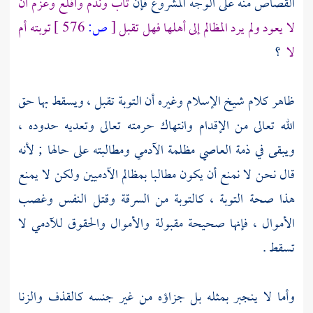
القصاص منه على الوجه المشروع فإن
تاب وندم وأقلع وعزم أن
لا يعود ولم يرد المظالم إلى أهلها فهل تقبل
[
ص:
576 ]
توبته أم
لا
؟
ظاهر كلام شيخ الإسلام وغيره أن التوبة تقبل ، ويسقط بها حق
الله تعالى من الإقدام وانتهاك حرمته تعالى وتعديه حدوده ،
ويبقى في ذمة العاصي مظلمة الآدمي ومطالبته على حالها ; لأنه
قال نحن لا نمنع أن يكون مطالبا بمظالم الآدميين ولكن لا يمنع
هذا صحة التوبة ، كالتوبة من السرقة وقتل النفس وغصب
الأموال ، فإنها صحيحة مقبولة والأموال والحقوق للآدمي لا
تسقط .
وأما لا ينجبر بمثله بل جزاؤه من غير جنسه كالقذف والزنا