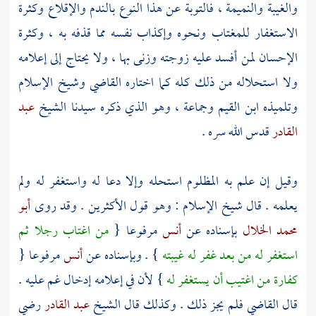
والغيبة والنميمة ، فالتوبة عن هذا النوع بالندم والإقلاع وكثرة
الاستغفار للمغتاب ونحوه وإكذاب نفسه مما قذفه به ، وكثرة
الإحسان لمن أفسد عليه زوجته وزنى بها ، ولا يحتاج إلى إعلامه
ولا استحلاله من ذلك كله كما اختاره القاضي وشيخ الإسلام
وتلميذه
ابن القيم
وجماعة ، وهو الذي ذكره سيدنا الشيخ
عبد
القادر
قدس الله سره .
وقيل إن علم به المظلوم استحله وإلا دعا له واستغفر له ولم
يعلمه . قال شيخ الإسلام : وهو قول الأكثرين . وقد روى
أبو
محمد الخلال
بإسناده عن
أنس
مرفوعا {
من اغتاب رجلا ثم
استغفر له من بعد غفر له غيبته
} . وبإسناده عن
أنس
مرفوعا {
كفارة من اغتيب أن يستغفر له
} لأن في إعلامه إدخال غم عليه .
قال القاضي فلم يجز ذلك . وكذلك قال الشيخ
عبد القادر
رضي