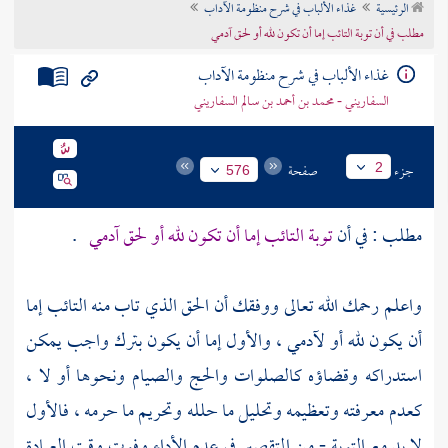
الرئيسية
غذاء الألباب في شرح منظومة الآداب
تراجم الأعلام
مطلب في أن توبة التائب إما أن تكون لله أو لحق آدمي
غذاء الألباب في شرح منظومة الآداب
السفاريني - محمد بن أحمد بن سالم السفاريني
جزء
صفحة
2
576
مطلب : في أن
توبة التائب إما أن تكون لله أو لحق آدمي
.
واعلم رحمك الله تعالى ووفقك أن الحق الذي تاب منه التائب إما
أن يكون لله أو لآدمي ، والأول إما أن يكون بترك واجب يمكن
استدراكه وقضاؤه كالصلوات والحج والصيام ونحوها أو لا ،
كعدم معرفته وتعظيمه وتحليل ما حلله وتحريم ما حرمه ، فالأول
لا بد مع التوبة - من التقصير في عدم الأداء وفوت وقت العبادة