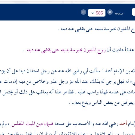
صفحة
585
المديون محبوسة بدينه حتى يقضى عنه دينه .
 عدة أحاديث أن
روح المديون محبوسة بدينه حتى يقضى عنه دينه
.
له بن الإمام أحمد
: سألت أبي رضي الله عنه عن رجل استدان دينا على أن يؤ
يء له فهل يرجى له بذلك عند الله عز وجل عذر وخلاص من دينه إن مات عل
ات على عدمه فهذا واجب عليه . فظاهر هذا أنه يعاقب على ذلك أو يحتمل ال
له يعوض عن بعض الناس ويدع بعضا .
مام
أحمد
رضي الله عنه والأصحاب على صحة
ضمان دين الميت المفلس
، ولم ي
يه وسلم من الصلاة على من عليه ثلاثة دنانير أو ديناران ولم يخلف وفاء حتى ض