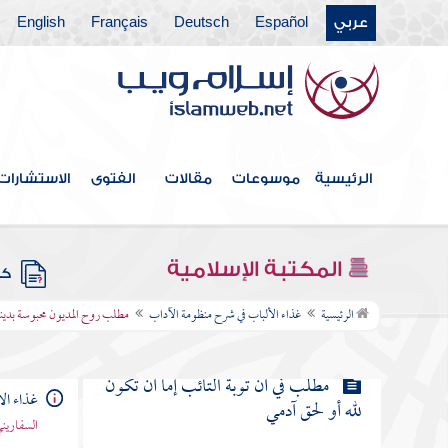
عربي
Español
Deutsch
Français
English
مطلب في لزوم التوبة
مطلب في بيان التوبة النصوح
الرئيسية
موسوعات
مقالات
الفتوى
الاستشارات
مطلب إذا لم يكرر العبد التوبة كلما
خطر ذنبه بباله
المكتبة الإسلامية
كتب
مطلب هل يعاقب العبد إن سعى في
حصول المعصية
الرئيسية
غذاء الألباب في شرح منظومة الآداب
مطلب روح المديون محبوسة بدين
مطلب في أن توبة التائب إما أن تكون
غذاء ال
لله أو لحق آدمي
السفاريني