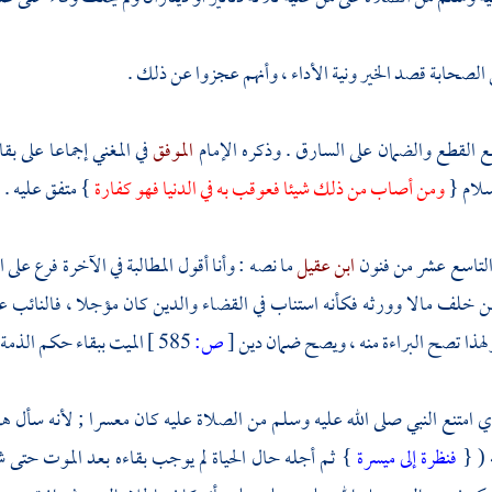
الصحابة قصد الخير ونية الأداء ، وأنهم عجزوا عن ذلك .
ع القطع والضمان على السارق . وذكره الإمام
الموفق
في المغني إجماعا على ب
سلام {
ومن أصاب من ذلك شيئا فعوقب به في الدنيا فهو كفارة
} متفق عليه .
التاسع عشر من فنون
ابن عقيل
ما نصه : وأنا أقول المطالبة في الآخرة فرع على ال
ن خلف مالا وورثه فكأنه استناب في القضاء والدين كان مؤجلا ، فالنائب ع
ولهذا تصح البراءة منه ، ويصح ضمان دين
[
ص:
585 ]
الميت ببقاء حكم الذمة ،
ي امتنع النبي صلى الله عليه وسلم من الصلاة عليه كان معسرا ; لأنه سأل 
 ( {
فنظرة إلى ميسرة
} ثم أجله حال الحياة لم يوجب بقاءه بعد الموت حتى ش