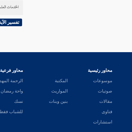
الخدمات العلم
تفسير الآية
محاور رئيسية
محاور فرعية
موسوعات
المكتبة
الرحمة المهد
صوتيات
المواريث
واحة رمضان
مقالات
بنين وبنات
نسك
فتاوى
للشباب فقط
استشارات