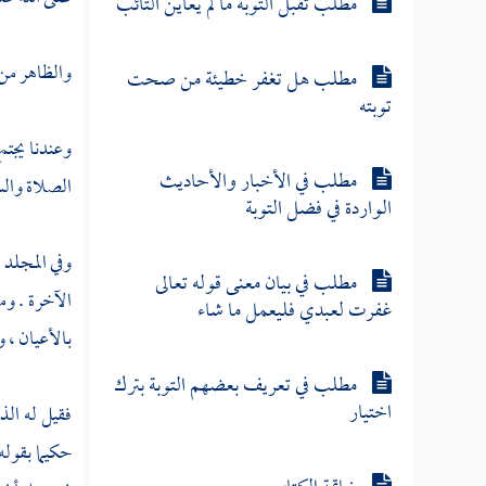
مطلب تقبل التوبة ما لم يعاين التائب
والظاهر من 
مطلب هل تغفر خطيئة من صحت
توبته
وعندنا يجتم
مطلب في الأخبار والأحاديث
الصلاة وال
الواردة في فضل التوبة
وفي المجلد 
مطلب في بيان معنى قوله تعالى
الآخرة . وم
غفرت لعبدي فليعمل ما شاء
بالأعيان ، 
مطلب في تعريف بعضهم التوبة بترك
اختيار
فقيل له الذ
حكيما بقوله