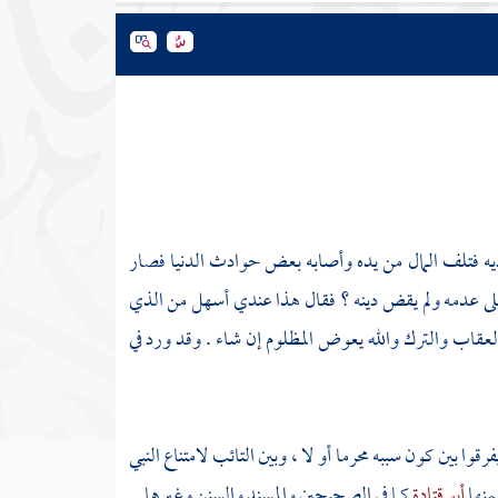
ديه فتلف المال من يده وأصابه بعض حوادث الدنيا فصار
ى عدمه ولم يقض دينه ؟ فقال هذا عندي أسهل من الذي
عقاب والترك والله يعوض المظلوم إن شاء . وقد ورد في
فرقوا بين كون سببه محرما أو لا ، وبين التائب لامتناع النبي
منها
أبو قتادة
كما في الصحيحين والمسند والسنن وغيرها .