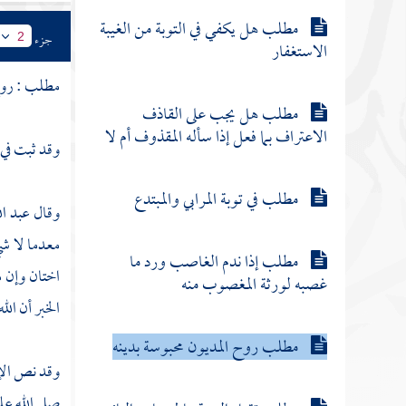
مطلب هل يكفي في التوبة من الغيبة
جزء
2
الاستغفار
مطلب : روح 
مطلب هل يجب على القاذف
الاعتراف بما فعل إذا سأله المقذوف أم لا
وقد ثبت في
مطلب في توبة المرابي والمبتدع
وقال
عبد ال
معدما لا ش
مطلب إذا ندم الغاصب ورد ما
اختان وإن م
غصبه لورثة المغصوب منه
الخبر أن ال
مطلب روح المديون محبوسة بدينه
وقد نص الإ
صلى الله عل