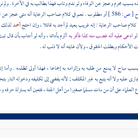
ه بسبب محرم وعجز عن الوفاء ولو ندم وتاب فهذا يطالب به في الآخرة . ول
اح
[
ص:
586 ]
أو مطلوب . نعم في كلام صاحب الرعاية أنه متى عجز عن ال
لام صاحب الرعاية : إنه غريب بعيد لم أجد به قائلا ، وإن احتج
أحمد
لذلك بأ
لو
ادعى عليه أنه غصب منه كذا فأقر به
ألزم بأدائه ، وأنه لو أجاب بأن قال تبت
الأحكام وبطلت الحقوق ، ولأن غايته أنه لا ذنب له .
بب مباح لا يمنع من طلبه به وإلزامه به إجماعا ، فهذا أولى لظلمه . وأما إ
ازى عليه ولا أنه يتبع به غير المكلف ; لأنه يفضي إلى تكليفه ودخوله النار 
اع العلماء على أن من مات مسلما صغيرا من أهل الجنة ، فتعين أنه بمنزلة حرقه و