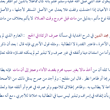
كون عند النبي صلى الله عليه وسلم علم بأنه كان مماطلا بالدين ثم افتقر بع
ة الأعيان إذا احتملت وقفت فلا يعدل عن الأصل المستقر لأجلها ، والأصل
لة نوع مأتم ، بدليل من
مات قبل خروج وقت الصلاة
لا يأثم بخلاف من مات ب
مجد الدين
في شرح الهداية في مسألة
صرف الزكاة في الحج
: الغارم الذي لم ي
ي الآخرة ، فاعتبر القدرة لا المطالبة . ومثله قول
الآجري
فإنه قال : بعد أن ذكر 
أما من استدان دينا وأنفقه في غير صرف ولا تبذير ثم لم يمكنه قضاؤه فالله تعال
 كله أن من
أخذ مالا بغير سبب محرم بقصد الأداء وعجز إلى أن مات
فإنه يطا
يحا أو ظاهرا نظر . قال
ابن مفلح
: ولم أجد من صرح بمثل ذلك من الأصحا
عة لا يطالب به . وظاهر إطلاق كلامهم ولو صرفه في محرم أو أتلفه عبثا ولعل
ن إنفاقه في إسراف وتبذير ليس سببا في المطالبة به خلافا
للآجري
، مع أنه مط