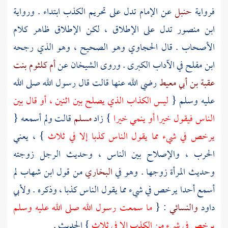
فرواية
حنبل
عن الإمام تدل على تحريم الكذب ابتداء . ورواية
ابن منصور
تدل على الإطلاق ، لكن الإطلاق ظاهر كلام
الأصحاب . قال
الحجاوي
وهو الصحيح ، وهو الذي رجحه
ابن مفلح
في الآداب الكبرى . وروى الشيخان عن
أم كلثوم بنت
عقبة بن أبي معيط
رضي الله عنها قالت قال رسول الله صلى الله
عليه وسلم {
ليس الكذاب الذي يصلح بين اثنين ، أو قال بين
الناس فيقول خيرا أو ينمي خيرا
} زاد
مسلم
قالت ولم أسمعه {
يرخص في شيء مما يقول الناس كذبا إلا في ثلاث
} ، يعني
الحرب ، والإصلاح بين الناس ، وحديث الرجل زوجته
وحديث المرأة زوجها . وهو في
البخاري
من قول
ابن شهاب
لم
أسمع أحدا يرخص في شيء مما يقول الناس كذبا ، وذكره .
ولأبي
داود
والنسائي
: {
ما سمعت رسول الله صلى الله عليه وسلم
يرخص في شيء من الكذب إلا في ثلاث
} الحديث .