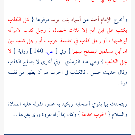
وأخرج
الإمام أحمد
عن
أسماء بنت يزيد
مرفوعا {
كل الكذب
يكتب على ابن
آدم
إلا ثلاث خصال : رجل كذب لامرأته
ليرضيها ، أو رجل كذب في خديعة حرب ، أو رجل كذب بين
امرأين مسلمين ليصلح بينهما
} وفي
[
ص:
140 ]
رواية {
لا
يحل الكذب
} وهي عند
الترمذي
. وفي أخرى لا يصلح الكذب
وقال حديث حسن . فالكذب في الحرب هو أن يظهر من نفسه
قوة .
ويتحدث بما يقوي أصحابه ويكيد به عدوه لقوله عليه الصلاة
والسلام {
الحرب خدعة
} وكان إذا أراد غزوة ورى بغيرها . .