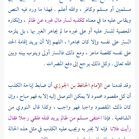
مسلمين أو مسلم وكافر ، والله أعلم . فهذا ما ورد فيه النص
ويقاس عليه ما في معناه
ككذبه لستر مال غيره عن ظالم
، وإنكاره
المعصية للستر عليه أو على غيره ما لم يجاهر الغير بها ، بل يلزمه
الستر على نفسه وإلا كان مجاهرا ، اللهم إلا أن يريد إقامة الحد
على نفسه كقصة
ماعز
، ومع ذلك فالستر أولى ويتوب بينه وبين
الله تعالى . وكل ذلك يرجع إلى دفع المضرات .
وقد قدمنا عن
الإمام الحافظ بن الجوزي
أن ضابط إباحة الكذب
أن كل مقصود محمود لا يمكن التوصل إليه إلا به فهو مباح ، وإن
كان ذلك المقصود واجبا فهو واجب ، وكذا قال
النووي
من
الشافعية . فإذا
اختفى مسلم من ظالم يريد قتله فلقي رجلا فقال
رأيت فلانا
فإنه لا يخبر به ويجب عليه الكذب في مثل هذه الحالة