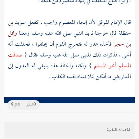
. ولو احتاج للحلف في إنجاء معصوم من هلكة .
قال
الإمام الموفق
لأن إنجاء المعصوم واجب ، كفعل
سويد بن
حنظلة
قال خرجنا نريد النبي صلى الله عليه وسلم ومعنا
وائل
بن حجر
فأخذه عدو له فتحرج القوم أن يحلفوا ، فحلفت أنه
أخي ، فذكرت ذلك للنبي صلى الله عليه وسلم فقال {
صدقت
المسلم أخو المسلم
} ولكنه والحالة هذه ينبغي له العدول إلى
المعاريض ما أمكن لئلا تعتاد نفسه الكذب .
السابق
التالي
الخدمات العلمية