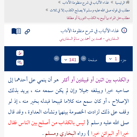
الرئيسية
غذاء الألباب في شرح منظومة الآداب
تراجم الأعلام
مطلب في قوله صلى الله عليه وسلم لا يصلح الكذب إلا في ثلاث
مطلب هل المراد بما أبيح به الكذب التورية أو مطلقا
غذاء الألباب في شرح منظومة الآداب
السفاريني - محمد بن أحمد بن سالم السفاريني
جزء
صفحة
1
141
والكذب بين اثنين أو قبيلتين أو أكثر
هو أن ينمي على أحدهما إلى
صاحبه خيرا ويبلغه جميلا وإن لم يكن سمعه منه ، يريد بذلك
الإصلاح ، أو كان سمع منه كلاما قبيحا فبدله بخير منه ، إذ لو
وقف على ذلك لزادت الخصومة بينهما ونشأت العداوة ، وقد قال
صلى الله عليه وسلم {
ليس بالكذاب من أصلح بين الناس فقال
خيرا أو البوائن خيرا
} رواه
البخاري
ومسلم
.