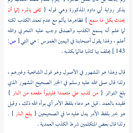
يذكر رواية
أبي داود
المذكورة وهي قوله {
كفى بالمرء إثما أن
يحدث بكل ما سمع
} فظاهرها يأثم مع عدم تعمد الكذب لكنه
لما علم أنه يسمع الكذب والصدق وجب عليه التحري والله
أعلم ، ولهذا يقول أصحابنا في اليمين الغموس : هي التي
[
ص:
143 ]
يحلف بها كاذبا عالما بكذبه .
قال وهذا هو المشهور في الأصول وهو قول الشافعية وغيرهم ،
ولذا قال صلى الله عليه وسلم في الخبر الصحيح المشهور الذي
بلغ التواتر {
من كذب علي متعمدا فليتبوأ مقعده من النار
}
فقيده بالعمد . قيل هو دعاء بلفظ الأمر أي بوأه الله ذلك ، وقيل
هو خبر بلفظ الأمر يدل عليه ما في الصحيحين {
يلج النار
} .
ولذا قال بعض المتكلمين شرط الكذب العمدية .