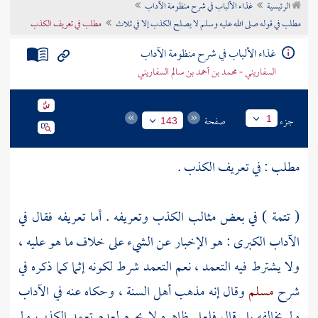
الرئيسية
غذاء الألباب في شرح منظومة الآداب
تراجم الأعلام
مطلب في قوله صلى الله عليه وسلم لا يصلح الكذب إلا في ثلاث
مطلب في تعريف الكذب
غذاء الألباب في شرح منظومة الآداب
السفاريني - محمد بن أحمد بن سالم السفاريني
جزء
صفحة
1
143
مطلب : في تعريف الكذب .
( تتمة ) في بعض مثالب الكذب وتعريفه . أما تعريفه فقال في
الآداب الكبرى : هو الإخبار عن الشيء على خلاف ما هو عليه ،
ولا يشترط فيه التعمد ، نعم التعمد شرط لكونه إثما كما ذكره في
شرح
مسلم
وقال إنه مذهب
أهل السنة
، وحكاه عنه في الآداب
ولم يخالفه بل قال فلعل ظاهره لا يحرم لعدم تعمد الكذب ولم