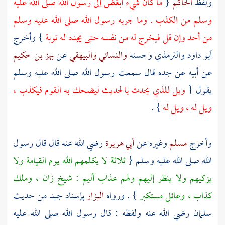
ولفظ
الحاكم
{
ما كان شيء أبغض إلى رسول الله صلى الله عليه
وسلم من الكذب . وما جربه رسول الله صلى الله عليه وسلم
من أحد وإن قل فيخرج له من نفسه حتى يجدد له توبة
} وأخرج
أبو داود
والترمذي
وحسنه
والنسائي
والبيهقي
عن
بهز بن حكيم
عن أبيه عن جده قال سمعت رسول الله صلى الله عليه وسلم
يقول {
ويل للذي يحدث بالحديث ليضحك به القوم فيكذب ،
ويل له ، ويل له
} .
وأخرج
مسلم
وغيره عن
أبي هريرة
رضي الله عنه قال قال رسول
الله صلى الله عليه وسلم {
ثلاثة لا يكلمهم الله يوم القيامة ولا
يزكيهم ولا ينظر إليهم ولهم عذاب أليم : شيخ زان ، وملك
كذاب ، وعائل مستكبر
} . ورواه
البزار
بإسناد جيد من حديث
سلمان
رضي الله عنه ولفظه : قال رسول الله صلى الله عليه