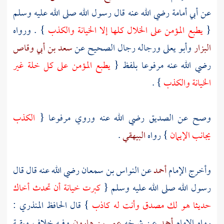
عن
أبي أمامة
رضي الله عنه قال رسول الله صلى الله عليه وسلم
{
يطبع المؤمن على الخلال كلها إلا الخيانة والكذب
} . ورواه
البزار
وأبو يعلى
ورجاله رجال الصحيح عن
سعد بن أبي وقاص
رضي الله عنه مرفوعا بلفظ {
يطبع المؤمن على كل خلة غير
الخيانة والكذب
} .
وصح عن
الصديق
رضي الله عنه وروي مرفوعا {
الكذب
يجانب الإيمان
} رواه
البيهقي
.
وأخرج الإمام
أحمد
عن
النواس بن سمعان
رضي الله عنه قال قال
رسول الله صلى الله عليه وسلم {
كبرت خيانة أن تحدث أخاك
حديثا هو لك مصدق وأنت له كاذب
} قال
الحافظ المنذري
:
رواه الإمام
أحمد
عن شيخه
عمر بن هارون
وفيه خلاف وبقية