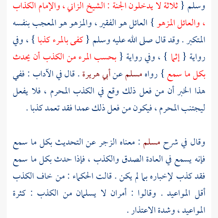
وسلم {
ثلاثة لا يدخلون الجنة : الشيخ الزاني ، والإمام الكذاب
، والعائل المزهو
} العائل هو الفقير ، والمزهو هو المعجب بنفسه
المتكبر . وقد قال صلى الله عليه وسلم {
كفى بالمرء كذبا
} ، وفي
رواية {
إثما
} ، وفي رواية {
بحسب المرء من الكذب أن يحدث
بكل ما سمع
} رواه
مسلم
عن
أبي هريرة
. قال في الآداب : ففي
هذا الخبر أن من فعل ذلك وقع في الكذب المحرم ، فلا يفعل
ليجتنب المحرم ، فيكون من فعل ذلك عمدا فقد تعمد كذبا .
وقال في شرح
مسلم
: معناه الزجر عن التحديث بكل ما سمع
فإنه يسمع في العادة الصدق والكذب ، فإذا حدث بكل ما سمع
فقد كذب لإخباره بما لم يكن . قالت الحكماء : من خاف الكذب
أقل المواعيد . وقالوا : أمران لا يسلمان من الكذب : كثرة
المواعيد ، وشدة الاعتذار .