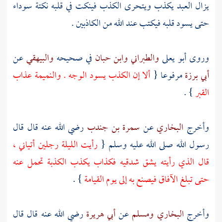
يزال العبد يكذب ويتحرى الكذب فينكت في قلبه نكتة سوداء
حتى يسود قلبه فيكتب عند الله من الكاذبين .
وروى
أبو يعلى
والطبراني
وابن حبان
في صحيحه
والبيهقي
عن
أبي برزة
مرفوعا {
ألا إن الكذب يسود الوجه . والنميمة عذاب
القبر
} .
وأخرج
البخاري
عن
سمرة بن جندب
رضي الله عنه قال قال
رسول الله صلى الله عليه وسلم {
رأيت الليلة رجلين أتياني ،
قال الذي رأيته يشق شدقيه فكذاب يكذب الكذبة تحمل عنه
حتى تبلغ الآفاق فيصنع به إلى يوم القيامة
} .
وأخرج
البخاري
ومسلم
عن
أبي هريرة
رضي الله عنه قال قال