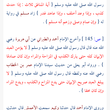
رسول الله صلى الله عليه وسلم {
آية المنافق ثلاث : إذا حدث
كذب ، وإذا وعد أخلف ، وإذا عاهد غدر
} زاد
مسلم
في رواية
له {
وإن صام وصلى وزعم أنه مسلم
} .
[
ص:
145 ]
وأخرج الإمام
أحمد
والطبراني
عن
أبي هريرة
رضي
الله عنه قال قال رسول الله صلى الله عليه وسلم {
لا يؤمن العبد
الإيمان كله حتى يترك الكذب في المزاحة والمراء وإن كان صادقا
} . ورواه
أبو يعلى
من حديث سيدنا الإمام
عمر بن الخطاب
رضي الله عنه ولفظه قال رسول الله صلى الله عليه وسلم {
لا
يبلغ العبد صريح الإيمان حتى يدع المزاح والكذب ، ويدع المراء
وإن كان محقا
} .
وروى الإمام
أحمد
قال حدثنا
وكيع
سمعت
الأعمش
قال حدثت