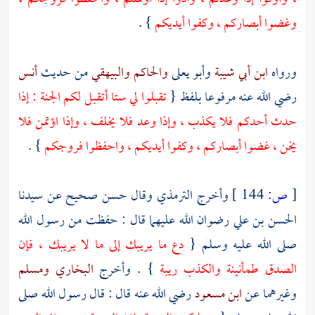
وغضوا أبصاركم ، وكفوا أيديكم
} .
ورواه
ابن أبي شيبة
وأبو يعلى
والحاكم
والبيهقي
من حديث
أنس
رضي الله عنه مرفوعا بلفظ {
تقبلوا لي ستا أتقبل لكم الجنة : إذا
حدث أحدكم فلا يكذب ، وإذا وعد فلا يخلف ، وإذا اؤتمن فلا
يخن ، غضوا أبصاركم ، وكفوا أيديكم ، واحفظوا فروجكم
} .
[
ص:
144 ]
وأخرج
الترمذي
وقال حسن صحيح عن سيدنا
الحسن بن علي
رضوان الله عليهما قال : حفظت من رسول الله
صلى الله عليه وسلم {
دع ما يريبك إلى ما لا يريبك ، فإن
الصدق طمأنينة والكذب ريبة
} . وأخرج
البخاري
ومسلم
وغيرهما عن
ابن مسعود
رضي الله عنه قال : قال رسول الله صلى