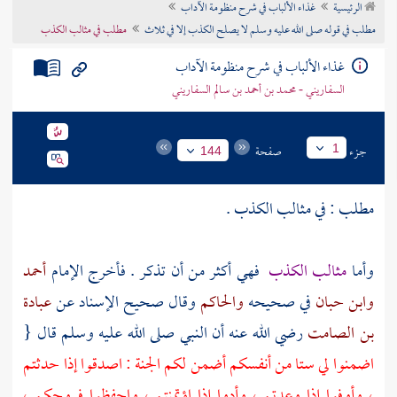
الرئيسية
غذاء الألباب في شرح منظومة الآداب
تراجم الأعلام
مطلب في قوله صلى الله عليه وسلم لا يصلح الكذب إلا في ثلاث
مطلب في مثالب الكذب
غذاء الألباب في شرح منظومة الآداب
السفاريني - محمد بن أحمد بن سالم السفاريني
جزء
صفحة
1
144
مطلب : في مثالب الكذب .
وأما
مثالب الكذب
فهي أكثر من أن تذكر . فأخرج الإمام
أحمد
وابن حبان
في صحيحه
والحاكم
وقال صحيح الإسناد عن
عبادة
بن الصامت
رضي الله عنه أن النبي صلى الله عليه وسلم قال {
اضمنوا لي ستا من أنفسكم أضمن لكم الجنة : اصدقوا إذا حدثتم
، وأوفوا إذا وعدتم ، وأدوا إذا اؤتمنتم ، واحفظوا فروجكم ،