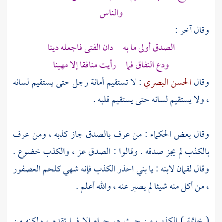
والناس
وقال آخر :
الصدق أولى ما به دان الفتى فاجعله دينا
ودع النفاق فما رأيت منافقا إلا مهينا
وقال
الحسن البصري
: لا تستقيم أمانة رجل حتى يستقيم لسانه
، ولا يستقيم لسانه حتى يستقيم قلبه .
وقال بعض الحكماء : من عرف بالصدق جاز كذبه ، ومن عرف
بالكذب لم يجز صدقه . وقالوا : الصدق عز ، والكذب خضوع .
وقال
لقمان
لابنه : يا بني احذر الكذب فإنه شهي كلحم العصفور
، من أكل منه شيئا لم يصبر عنه ، والله أعلم .
( خاتمة ) الكذب من حيث هو حرام إلا فيما تقدم ، ولكنه من