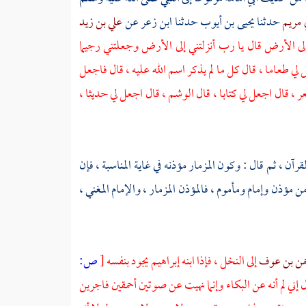
ي مريم
حدثنا
يحيى بن أيوب
حدثنا
ابن زعر
عن
علي بن زيد
إلى الأرض قال يا رب أنزلتني إلى الأرض وجعلتني رجيما
 لي طعاما ، قال كل ما لم يذكر اسم الله عليه ، قال فاجعل
عر ، قال اجعل لي كتابا ، قال الوشم ، قال اجعل لي حديثا ،
رآن ، ثم قال : وكون المزمار مؤذنه في غاية المناسبة ، فإن
 مؤذن وإمام ومأموم ، فالمؤذن المزمار ، والإمام المغني ،
حمن بن عوف
إلى النخل ، فإذا ابنه
إبراهيم
يجود بنفسه
[
ص:
إني لم أنه عن البكاء وإنما نهيت عن صوتين أحمقين فاجرين