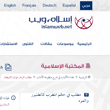
مطلب في النهي عن الفحش
عربي
Español
Deutsch
Français
English
مطلب فيما ورد في ذم الخدعة
مطلب في السخرية والهزو وما ورد
فيهما
الرئيسية
موسوعات
مقالات
الفتوى
الاستشارات
مطلب في قوله صلى الله عليه وسلم لا يصلح
الكذب إلا في ثلاث
المكتبة الإسلامية
كتب
مطلب الزمار مؤذن الشيطان
الرئيسية
غذاء الألباب في شرح منظومة الآداب
مطلب الزمار مؤذن الشيطان
مطلب في حكم المطرب كالطنبور
غذاء ال
والعود
السفاريني