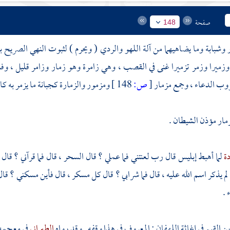
صفحة
148
 وشبابة وما يضاهيهما من آلة اللهو والردي ( ويحرم ) لثبوت النهي الصريح ب
وزميرا وزمر تزميرا غنى في القصب ، وهي زامرة وهو زمار وزامر قليل ، وفعله
وب الدعاء ، وجمع مزمار
[
ص:
148 ]
ومزمور والزمارة كجبانة ما يزمر به كا
مار مؤذن الشيطان .
دة
لما أهبط إبليس قال رب لعنتني فما عملي ؟ قال السحر ، قال فما قرآني ؟ قال 
لم يذكر اسم الله عليه ، قال فما شرابي ؟ قال كل مسكر ، قال فأين مسكني ؟ قال
 .
بن القيم
في إغاثة اللهفان : المعروف في هذا وقفه . وقد رواه
الطبراني
في معجمه