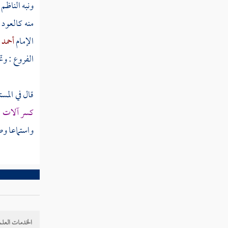
ونبه
الناظم
حكايات لطيفة
منه كالعود 
الإمام
أحمد
ر
مطلب في وجوب كف الجوارح عن
المحظور
الفروع : و
مطلب في التودد إلى الناس وأنه
قال في الم
مستحسن شرعا وطبعا
كسر آلات ا
واستماعا و
مطلب في الأمر بالمعروف والنهي عن المنكر
مطلب في كسر الدف
مطلب في عظم وزر المصورين وكسر
الصورة
الخدمات العلم