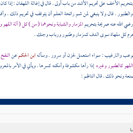
بتحريم الأخف على تحريم الأشد من باب أولى . قال في إغاثة اللهفان : إذا كا
والطنبور . قال ولا ينبغي لمن شم رائحة العلم أن يتوقف في تحريم ذلك . و
ضي الله عنه صريحة بتحريم
المزمار والشبابة ونحوهما ( من ) كل ( آلة اللهو و
تحرم كل ملهاة سوى الدف كمزمار وطنبور ورباب وجنك .
ستوعب والترغيب : سواء استعمل لحزن أو سرور . وسأله
ابن الحكم
عن
النفخ 
للهو كالطنبور وغيره
إذا رآها مكشوفة وأمكنه كسرها . ويأتي في الأمر بالمعر
صنعة ونحو ذلك . قال
الناظم
:
ية