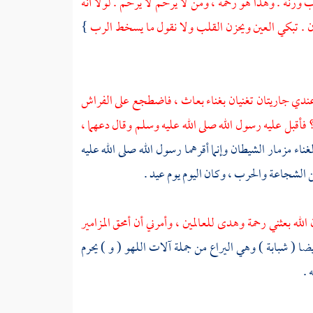
ة . وهذا هو رحمة ، ومن لا يرحم لا يرحم . لولا أنه
ن . تبكي العين ويحزن القلب ولا نقول ما يسخط الرب
}
عندي جاريتان تغنيان بغناء بعاث ، فاضطجع على الفراش
 فأقبل عليه رسول الله صلى الله عليه وسلم وقال دعهما ،
غناء مزمار الشيطان وإنما أقرهما رسول الله صلى الله عليه
الشجاعة والحرب ، وكان اليوم يوم عيد .
 الله بعثني رحمة وهدى للعالمين ، وأمرني أن أمحق المزامير
يضا ( شبابة ) وهي اليراع من جملة آلات اللهو ( و ) يحرم
 .