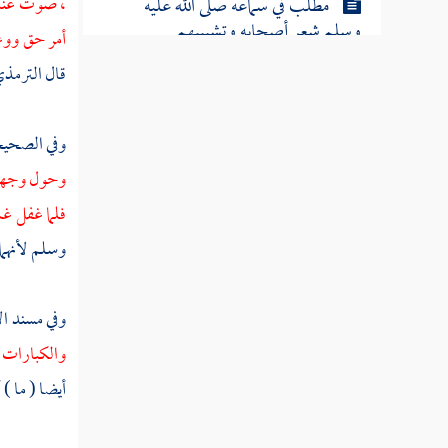
، صوت عند 
مطلب في سماعه صلى الله عليه
وسلم شعر أصحابه وتشبيبهم
أمر حق ووع
قال
الترمذ
مطلب في قوله صلى الله عليه وسلم
إن من الشعر لحكمة
وفي الصحي
وحول وجه
مطلب في وفود بني تميم
فلما غفل غم
وسلم لأنهما 
تنبيه أول من نطق بالشعر
وفي مسند ال
طبقات الشعراء
والكبارات
أيضا ( ما ) 
مطلب في حظر الهجاء والمدح بالزور