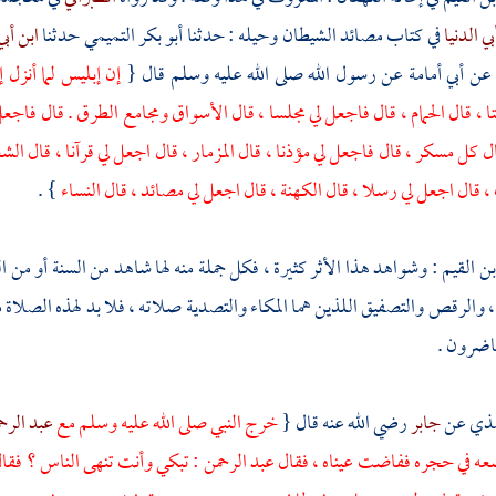
بي الدنيا
في كتاب مصائد الشيطان وحيله : حدثنا
أبو بكر التميمي
حدثنا
ابن أب
عن
أبي أمامة
عن رسول الله صلى الله عليه وسلم قال {
إن إبليس لما أنزل 
ا ، قال الحمام ، قال فاجعل لي مجلسا ، قال الأسواق ومجامع الطرق . قال فاجعل
ال كل مسكر ، قال فاجعل لي مؤذنا ، قال المزمار ، قال اجعل لي قرآنا ، قال الش
 قال اجعل لي رسلا ، قال الكهنة ، قال اجعل لي مصائد ، قال النساء
} .
بن القيم
: وشواهد هذا الأثر كثيرة ، فكل جملة منه لها شاهد من السنة أو من الق
 ، والرقص والتصفيق اللذين هما المكاء والتصدية صلاته ، فلا بد لهذه الصلاة من
حاضرون .
مذي
عن
جابر
رضي الله عنه قال {
خرج النبي صلى الله عليه وسلم مع
عبد الر
ه في حجره ففاضت عيناه ، فقال
عبد الرحمن
: تبكي وأنت تنهى الناس ؟ فقال 