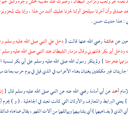
نعمة لهو ولعب ومزامير شيطان ، وصوت عند مصيبة خمش وجوه وشق جيوب ورن
د صدق وأن آخرنا سيلحق أولنا لحزنا عليك أشد من هذا ، وإنا بك لمحزونو
ي
: هذا حديث حسن .
حين عن
عائشة
رضي الله عنها قالت {
دخل علي النبي صلى الله عليه وسلم و
ه ودخل
أبو بكر
فانتهرني وقال مزمار الشيطان عند النبي صلى الله عليه وسلم ؟
زتهما فخرجتا
} ولم ينكر رسول الله صلى الله عليه وسلم على
أبي بكر
تسمية ال
جاريتان غير مكلفتين يغنيان بغناء
الأعراب
في الذي قيل في يوم حرب بعاث من 
إمام
أحمد
عن
أبي أمامة
رضي الله عنه عن النبي صلى الله عليه وسلم قال {
إن
} يعني البرابط والمعازف والأوثان التي كانت تعبد في الجاهلية . ( و ) يحرم أ
أي الذي ( يضاهيهما ) أي يشابههما ويماثلهما من آلات اللهو ، يقال ضاهاه شاكله