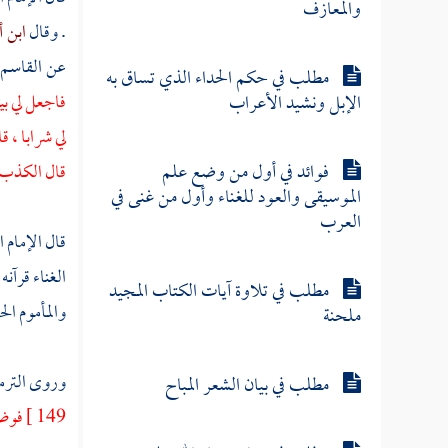
والمعازف
. وقال
ابن أ
عن
القاسم
مطلب في حكم الحداء الذي تساق به
الإبل ونشيد الأعراب
فاجعل لي بيت
لي شرابا ، ق
فوائد في أول من وضع علم
قال الكذب ،
الموسيقى والعود للغناء وأول من غنى في
العرب
قال الإمام
ا
الغناء قرآنه
مطلب في تلاوة آيات الكتاب المجيد
والمأموم ال
ملحنة
وروى
التر
مطلب في بيان الشعر المباح
149 ]
فوضع