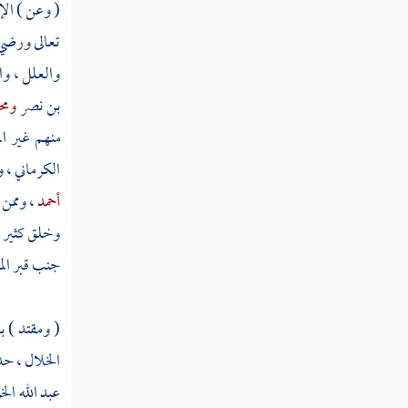
( وعن ) الإم
مطلب في التودد إلى الناس وأنه
مستحسن شرعا وطبعا
تعالى ورضي 
والعلل ، وا
مطلب في الأمر بالمعروف والنهي عن المنكر
بن نصر
ومح
منهم غير
ا
مطلب في كسر الدف
الكرماني
،
و
أحمد
، وممن
مطلب في عظم وزر المصورين وكسر
الصورة
وخلق كثير ،
جنب قبر
ال
مطلب في إتلاف آلة التنجيم والسحر
( ومقتد ) 
مطلب في ذكر ما ورد في تحريم الخمر
الخلال
، ح
عبد الله ال