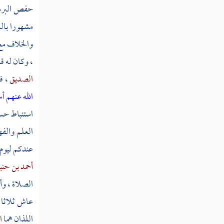
مطلب في هجر من أعلن بالمعاصي
حفص البر
مشهورا بالد
مطلب في بيان التجسس والنهي عنه
والخلاف م
، وكان له ق
مطلب للمسلم على المسلم أن يستر
الصديق
، ف
عورته
الله عنهم أ
استنباط حسن
مطلب في هجر من يدعو لأمر مضل
العلم والفه
عندكم ليوم 
مطلب في حظر انتفاء التسليم فوق
أحمد بن حن
ثلاثة
الصلاة ، وأ
عاش ثلاثا 
مطلب هل يزول الهجر المحرم
بالسلام
اللذان هما
ا