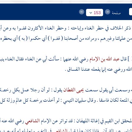
صفحة
153
كر الخلاف في حظر الغناء وإباحته : وحظر الغناء الأكثرون قضوا به وعن 
من علمائنا وغيرهم ، ومراده من أصحابنا ( قضوا ) أي حكموا ( به ) أي بحظره و
قال
عبد الله بن الإمام
رضي الله عنهما : سألت أبي عن الغناء فقال الغناء ين
لله ورضي عنه إنما يفعله عندنا الفساق .
ه
وسمعت أبي يقول سمعت
يحيى القطان
يقول : لو أن رجلا عمل بكل رخصة
ي المتعة لكان فاسقا . وقال
سليمان التيمي
: لو أخذت برخصة كل عالم وزلة كل ع
المحقق
ابن القيم
في إغاثة اللهفان : قد تواتر عن الإمام
الشافعي
رضي الله عنه 
ناس عن القرآن . فإذا كان هذا قول
الشافعي
في التغبير وتعليله له أنه يص