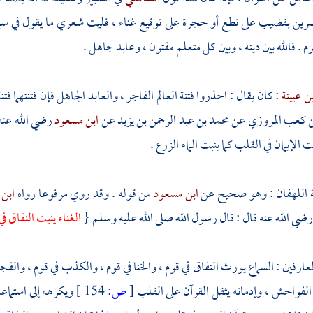
ين بقضيب على نطع أو حجرة على توقيع غناء ، فليت شعري ما يقول في سماع 
 . فالله بين دينه ، وبين كل متعلم مفتون ، وعابد جاهل .
ن عيينة
: كان يقال : احذروا فتنة العالم الفاجر ، والعابد الجاهل فإن فتنتهما 
ن كعب المروزي
عن
محمد بن عبد الرحمن بن يزيد
عن
ابن مسعود
رضي الله عنه أ
ت الإيمان في القلب كما ينبت الماء الزرع .
ثة اللهفان : وهو صحيح عن
ابن مسعود
من قوله . وقد روي مرفوعا رواه
ابن 
ضي الله عنه قال : قال رسول الله صلى الله عليه وسلم {
الغناء ينبت النفاق في
ارفين : السماع يورث النفاق في قوم ، والخنا في قوم ، والكذب في قوم ، والفج
لفواحش ، وإدمانه يثقل القرآن على القلب
[
ص:
154 ]
ويكرهه إلى استماعه