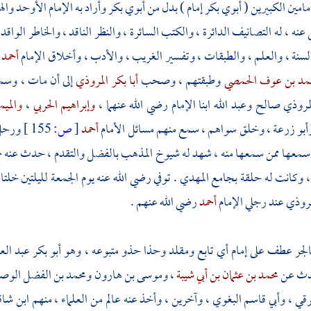
امين الكبيرين ( أبوي بكر إمام ) بدل من أبوي بكر وأراد به الإمام الأوحد والهم
عنه ، له التصانيف الدائرة ، والكتب السائرة ، والنظر الناقد ، والخاطر الواقد
لسنة ، والعلم ، والطبقات ، وتفسير الغريب ، والأدب ، وأخلاق الإمام
أحمد
مد بن عوف الحمصي
وطبقتهم ، وصحب
أبا بكر المروذي
إلى أن مات ، وس
لمروذي
صالح
وعبد الله
ابنا الإمام رضي الله عنهما ،
وإبراهيم الحربي
،
والميم
أبو زرعة
، وخلق سواهم ، سمع منهم مسائل الأمام
أحمد
[
ص:
155 ]
ورحل 
 سمعها ممن سمعها منه ، شهد له شيوخ المذهب بالفضل والتقدم ، حدث عنه ج
 وكانت له حلقة بجامع المهدي . توفي رضي الله عنه يوم الجمعة لليلتين خلتا
مروذي
عند رجلي الإمام
أحمد
رضي الله عنهم .
بالجر عطف على إمام أي تابع ومقلد وحذا حذو متبوعه ، وهو
أبو بكر عبد ال
دث عن
محمد بن عثمان بن أبي شيبة
،
وموسى بن هارون
ومحمد بن الفضل الوص
خرقي
،
وأبي قاسم البغوي
، وآخرين ، وأخذ عنه عالم من العلماء ، منهم
ابن شاق