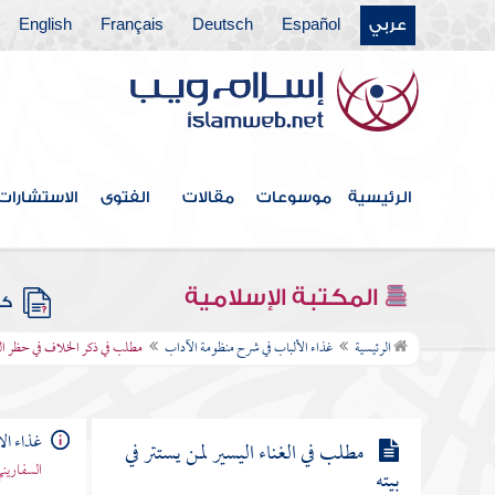
فيهما
عربي
Español
Deutsch
Français
English
مطلب في قوله صلى الله عليه وسلم لا يصلح
الكذب إلا في ثلاث
مطلب الزمار مؤذن الشيطان
الرئيسية
موسوعات
مقالات
الفتوى
الاستشارات
مطلب في حكم المطرب كالطنبور
والعود
المكتبة الإسلامية
كتب
مطلب في ذكر الخلاف في حظر الغناء
الرئيسية
غذاء الألباب في شرح منظومة الآداب
مطلب في ذكر الخلاف في حظر الغ
وإباحته
غذاء ال
مطلب في الغناء اليسير لمن يستتر في
السفاريني
بيته