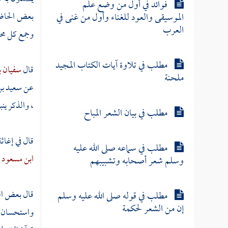
فوائد في أول من وضع علم
بعض الحاضر
الموسيقى والعود للغناء وأول من غنى في
العرب
وجمع كل محرم
مطلب في تلاوة آيات الكتاب المجيد
قال
سفيان ب
ملحنة
عن
سعيد ب
، والذكر ينب
مطلب في بيان الشعر المباح
قال في إغا
مطلب في سماعه صلى الله عليه
ابن مسعود
ر
وسلم شعر أصحابه وتشبيبهم
قال بعض الع
مطلب في قوله صلى الله عليه وسلم
إن من الشعر لحكمة
واستحسان ا