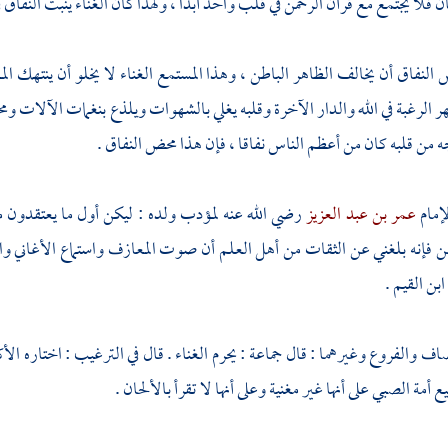
 فلا يجتمع مع قرآن الرحمن في قلب واحد أبدا ، ولهذا كان الغناء ينبت النفاق ف
النفاق أن يخالف الظاهر الباطن ، وهذا المستمع الغناء لا يخلو أن ينتهك ال
هر الرغبة في الله والدار الآخرة وقلبه يغلي بالشهوات ويلذع بنغمات الآلات وم
جه من قلبه كان من أعظم الناس نفاقا ، فإن هذا محض النفاق .
إمام
عمر بن عبد العزيز
رضي الله عنه لمؤدب ولده : ليكن أول ما يعتقدون 
فإنه بلغني عن الثقات من أهل العلم أن صوت المعازف واستماع الأغاني والله
ابن القيم
.
اف والفروع وغيرهما : قال جماعة : يحرم الغناء . قال في الترغيب : اختاره الأكث
ع أمة الصبي على أنها غير مغنية وعلى أنها لا تقرأ بالألحان .