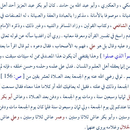
مكي
،
والعكبري
،
وأبو عبد الله بن حامد
. كان
أبو بكر عبد العزيز
أحد أهل ا
يانة ، موصوفا بالأمانة ، مذكورا بالعبادة والعفة والصيانة ، له المصنفات في 
ع
الشافعي
، وكتاب القولين ، وزاد المسافر والتنبيه ، وغير ذلك ، وذكره الإما
دم راسخ في تفسير القرآن ومعرفة معانيه . روي أن رافضيا سأله عن قوله تعالى
رد عليه وقال بل هو
علي
، فهم به الأصحاب ، فقال دعوه ، ثم قال اقرأ ما بع
سوأ الذي عملوا
} وهذا يقتضي أن يكون هذا المصدق ممن له سيئات سبقت ، وع
 إنما يعقله أهل العلم واللسان . فدل على علمه وحلمه وحسن خلقه ، فإنه لم 
م . توفي رضي الله عنه يوم الجمعة بعد الصلاة لعشر بقين من
[
ص:
156 ]
الجمعة وذلك في علته ، فقيل له يعافيك الله أو كلاما هذا معناه فقال سمعت
أ
بل
ثمانيا وسبعين سنة ، ومات يوم الجمعة ، ودفن بعد الصلاة ، وعاش
أبو بكر
نا عندكم إلى يوم الجمعة ، ولي ثمان وسبعون سنة فلما كان يوم الجمعة مات ودف
وستين ،
وأبو بكر
عاش ثلاثا وستين ،
وعمر
عاش ثلاثا وستين ،
وعلي
عاش ث
لخلال
وغلامه يروى عنهما .