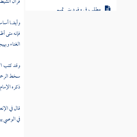
قرآن الشيطان
مطلب في وفود بني تميم
وأيضا أساس 
تنبيه أول من نطق بالشعر
فإنه متى أظ
الغناء وبهي
طبقات الشعراء
وقد كتب ال
مطلب في حظر الهجاء والمدح بالزور
سخط الرحمن 
ذكره الإمام
حكايات لطيفة
قال في الإنص
مطلب في وجوب كف الجوارح عن
في الوصي يبي
المحظور