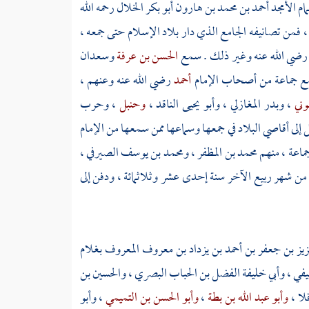
ام الأمجد
أحمد بن محمد بن هارون أبو بكر الخلال
رحمه الله
 ، فمن تصانيفه الجامع الذي دار بلاد الإسلام حتى جمعه ،
رضي الله عنه وغير ذلك . سمع
الحسن بن عرفة
وسعدان
مع جماعة من أصحاب الإمام
أحمد
رضي الله عنه وعنهم ،
وني
،
وبدر المغازلي
،
وأبو يحيى الناقد
،
وحنبل
،
وحرب
إلى أقاصي البلاد في جمعها وسماعها ممن سمعها من الإمام
ماعة ، منهم
محمد بن المظفر
،
ومحمد بن يوسف الصيرفي
،
 من شهر ربيع الآخر سنة إحدى عشر وثلاثمائة ، ودفن إلى
عزيز بن جعفر بن أحمد بن يزداد بن معروف المعروف بغلام
يفي
،
وأبي خليفة الفضل بن الحباب البصري
،
والحسين بن
لا
،
وأبو عبد الله بن بطة
،
وأبو الحسن بن التميمي
،
وأبو