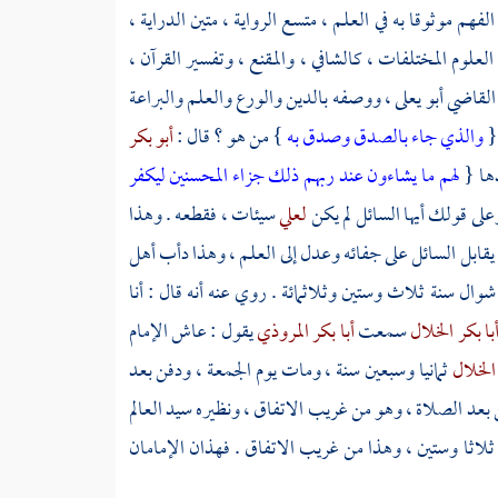
لفهم موثوقا به في العلم ، متسع الرواية ، متين الدراية ،
العلوم المختلفات ، كالشافي ، والمقنع ، وتفسير القرآن ،
م القاضي
أبو يعلى
، ووصفه بالدين والورع والعلم والبراعة
 {
والذي جاء بالصدق وصدق به
} من هو ؟ قال :
أبو بكر
دها {
لهم ما يشاءون عند ربهم ذلك جزاء المحسنين ليكفر
لى قولك أيها السائل لم يكن
لعلي
سيئات ، فقطعه . وهذا
يقابل السائل على جفائه وعدل إلى العلم ، وهذا دأب أهل
شوال سنة ثلاث وستين وثلاثمائة . روي عنه أنه قال : أنا
با بكر الخلال
سمعت
أبا بكر المروذي
يقول : عاش الإمام
 الخلال
ثمانيا وسبعين سنة ، ومات يوم الجمعة ، ودفن بعد
ن بعد الصلاة ، وهو من غريب الاتفاق ، ونظيره سيد العالم
لاثا وستين ، وهذا من غريب الاتفاق . فهذان الإمامان