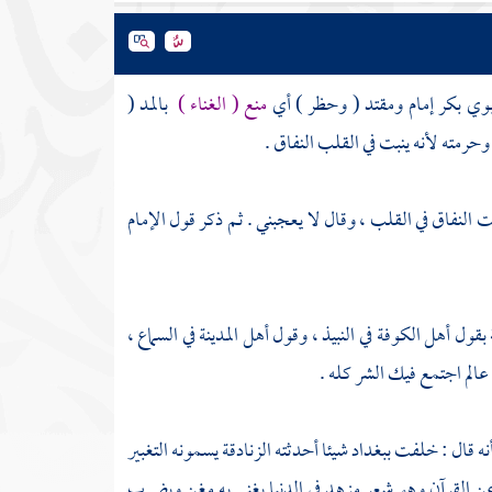
أبوي بكر إمام ومقتد ( وحظر ) أي
منع ( الغناء )
بالمد (
حرمته لأنه ينبت في القلب النفاق .
بت النفاق في القلب ، وقال لا يعجبني . ثم ذكر قول الإمام
 بقول أهل
الكوفة
في النبيذ ، وقول أهل
المدينة
في السماع ،
الم اجتمع فيك الشر كله .
أنه قال : خلفت
ببغداد
شيئا أحدثته الزنادقة يسمونه التغبير
د عن القرآن وهو شعر مزهد في الدنيا يغني به مغن ويضرب