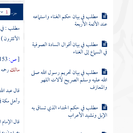
جزء
1
مطلب في بيان حكم الغناء واستماعه
عند الأئمة الأربعة
مطلب : في ذ
الأكثرون ) 
مطلب في بيان أقوال السادة الصوفية
في السماع إلى الغناء
[
ص:
153 ]
مالك
رحمه ا
مطلب في بيان تحريم رسول الله صلى
الله عليه وسلم الصريح لآلات اللهو
والمعازف
قال
عبد الل
وأهل
مكة
ف
مطلب في حكم الحداء الذي تساق به
الإبل ونشيد الأعراب
قال الإمام 
يصدون به ال