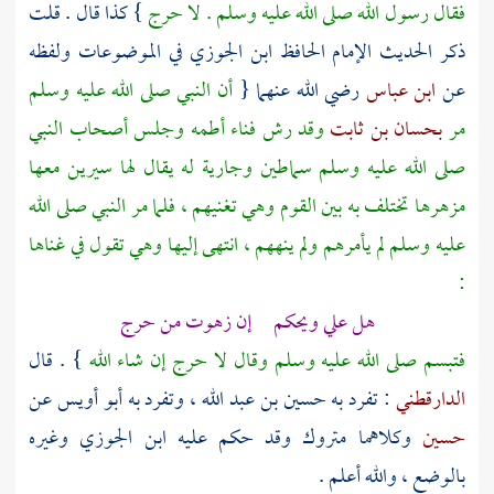
فقال رسول الله صلى الله عليه وسلم . لا حرج
} كذا قال .
قلت
ذكر الحديث الإمام الحافظ
ابن الجوزي
في الموضوعات ولفظه
عن
ابن عباس
رضي الله عنهما {
أن النبي صلى الله عليه وسلم
مر
بحسان بن ثابت
وقد رش فناء أطمه وجلس أصحاب النبي
صلى الله عليه وسلم سماطين وجارية له يقال لها
سيرين
معها
مزهرها تختلف به بين القوم وهي تغنيهم ، فلما مر النبي صلى الله
عليه وسلم لم يأمرهم ولم ينههم ، انتهى إليها وهي تقول في غناها
:
هل علي ويحكم إن زهوت من حرج
فتبسم صلى الله عليه وسلم وقال لا حرج إن شاء الله
} . قال
الدارقطني
: تفرد به
حسين بن عبد الله
، وتفرد به
أبو أويس
عن
حسين
وكلاهما متروك وقد حكم عليه
ابن الجوزي
وغيره
بالوضع ، والله أعلم .