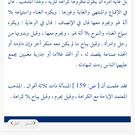
بل غاية أمره أن يكون مكروها كراهة تنزيه ، وهذا المذهب . قال
في الإقناع والمنتهى والغاية وغيرها : ويكره الغناء واستماعه بلا
آلة لهو ويحرم معها قال في الإنصاف : قال في الرعاية : ويكره
سماع الغناء والنوح بلا آلة لهو ، ويحرم معها ، وقيل وبدونها من
رجل وامرأة . وقيل يباح ما لم يكن معه منكر آخر وإن داومه أو
اتخذه صناعة يقصد له ، أو اتخذ غلاما أو جارية مغنيين يجمع
عليهما الناس ردت شهادته .
فقد علمت أن
[
ص:
159 ]
المسألة ذات ثلاثة أقوال . المذهب
المعتمد الإباحة مع الكراهة ، وقيل يحرم ، وقيل يباح بلا كراهة .
السابق
التالي