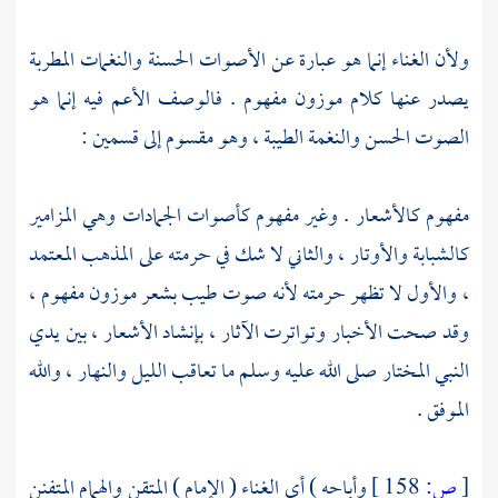
ولأن الغناء إنما هو عبارة عن الأصوات الحسنة والنغمات المطربة
يصدر عنها كلام موزون مفهوم . فالوصف الأعم فيه إنما هو
الصوت الحسن والنغمة الطيبة ، وهو مقسوم إلى قسمين :
مفهوم كالأشعار . وغير مفهوم كأصوات الجمادات وهي المزامير
كالشبابة والأوتار ، والثاني لا شك في حرمته على المذهب المعتمد
، والأول لا تظهر حرمته لأنه صوت طيب بشعر موزون مفهوم ،
وقد صحت الأخبار وتواترت الآثار ، بإنشاد الأشعار ، بين يدي
النبي المختار صلى الله عليه وسلم ما تعاقب الليل والنهار ، والله
الموفق .
[
ص:
158 ]
وأباحه ) أي الغناء ( الإمام ) المتقن والهمام المتفنن