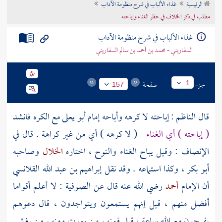
الرئيسية
غذاء الألباب في شرح منظومة الآداب
تراجم الأعلام
مطلب في ذكر الخلاف في حظر الغناء وإباحته
غذاء الألباب في شرح منظومة الآداب
السفاريني - محمد بن أحمد بن سالم السفاريني
جزء
صفحة
1
157
قال
الناظم
: إباحته لا كرهه وأباحه إمام
أبو يعلى
مع الكره فانشد
( إباحته ) أي الغناء
( لا كرهه ) أي من غير كراهة . قال في
الإنصاف : وقيل يباح الغناء والنوح ، اختاره
الخلال
وصاحبه
أبو بكر
، وكذا استماعه . وقد نقل
إبراهيم بن عبد الله القلانسي
أن الإمام
أحمد
رضي الله عنه قال عن
الصوفية
: لا أعلم أقواما
أفضل منهم ، قيل إنهم يستمعون ويتواجدون ، قال دعوهم
يفرحون مع الله ساعة ، قيل فمنهم من يموت ومنهم من يغشى