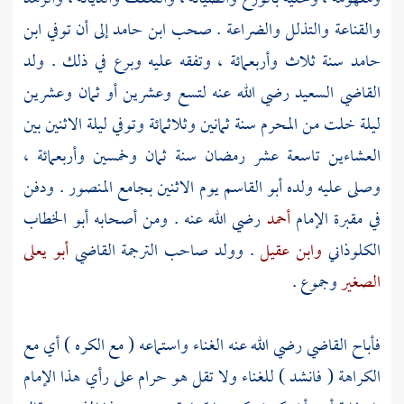
والقناعة والتذلل والضراعة . صحب
ابن حامد
إلى أن توفي
ابن
حامد
سنة ثلاث وأربعمائة ، وتفقه عليه وبرع في ذلك . ولد
القاضي السعيد رضي الله عنه لتسع وعشرين أو ثمان وعشرين
ليلة خلت من المحرم سنة ثمانين وثلاثمائة وتوفي ليلة الاثنين بين
العشاءين تاسعة عشر رمضان سنة ثمان وخمسين وأربعمائة ،
وصلى عليه ولده
أبو القاسم
يوم الاثنين بجامع المنصور . ودفن
في مقبرة الإمام
أحمد
رضي الله عنه . ومن أصحابه
أبو الخطاب
الكلوذاني
وابن عقيل
. وولد صاحب الترجمة القاضي
أبو يعلى
الصغير
وجموع .
فأباح القاضي رضي الله عنه الغناء واستماعه ( مع الكره ) أي مع
الكراهة ( فانشد ) للغناء ولا تقل هو حرام على رأي هذا الإمام