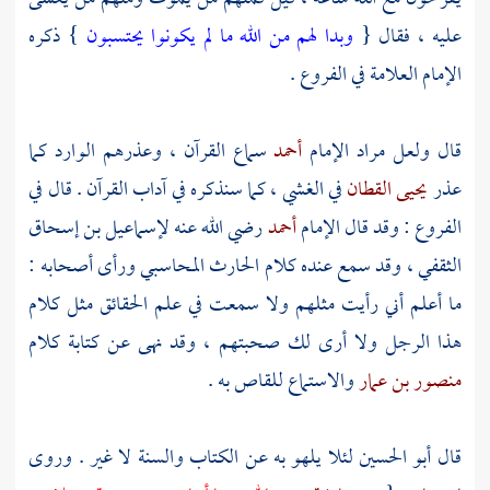
عليه ، فقال {
وبدا لهم من الله ما لم يكونوا يحتسبون
} ذكره
الإمام العلامة في الفروع .
قال ولعل مراد الإمام
أحمد
سماع القرآن ، وعذرهم الوارد كما
عذر
يحيى القطان
في الغشي ، كما سنذكره في آداب القرآن . قال في
الفروع : وقد قال الإمام
أحمد
رضي الله عنه
لإسماعيل بن إسحاق
الثقفي
، وقد سمع عنده كلام
الحارث المحاسبي
ورأى أصحابه :
ما أعلم أني رأيت مثلهم ولا سمعت في علم الحقائق مثل كلام
هذا الرجل ولا أرى لك صحبتهم ، وقد نهى عن كتابة كلام
منصور بن عمار
والاستماع للقاص به .
قال
أبو الحسين
لئلا يلهو به عن الكتاب والسنة لا غير . وروى