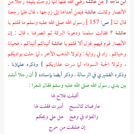
ابن ماجه
{
عن
عائشة
رضي الله عنها أنها زوجت يتيمة رجلا من
الأنصار
وكانت
عائشة
فيمن أهداها إلى زوجها ، قال فلما رجعنا
قال لنا
[
ص:
157 ]
رسول الله صلى الله عليه وسلم ما قلتم يا
عائشة
؟ فقالت سلمنا ودعونا البركة ثم انصرفنا ، قال : إن
الأنصار
قوم فيهم غزل ألا قلتم يا
عائشة
أتيناكم أتيناكم ، فحيانا
وحياكم . زاد في رواية : ولولا الذهب الأحمر ، لما حلت بواديكم
، ولولا الحبة السوداء لما سرت عذاريكم
} وذكره علماؤنا .
وذكره
القشيري
في الرسالة . وذكر أيضا بإسناده {
أن رجلا أنشد
بين يدي رسول الله صلى الله عليه وسلم فقال شعرا :
أقبلت فلاح لها
عارضان كالسبج أدبرت فقلت لها
والفؤاد في وهج هل علي ويحكم
إن عشقت من حرج