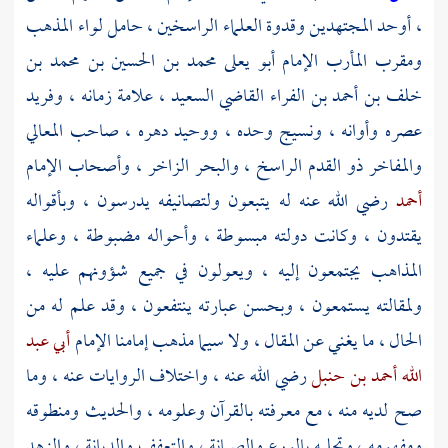
، أوحد المجتهدين وقدوة العلماء الراسخين ، حامل لواء المذهب
ومقرب المأرب الإمام
أبو يعلى محمد بن الحسين بن محمد بن
خلف بن أحمد بن الفراء
القاضي السعيد ، علامة زمانه ، وفريد
عصره وأوانه ، ونسيج وحده ، ووحيد دهره ، صاحب المعالي
والمفاخر ذو القدم الراسخ ، والبحر الزاخر ، وأصحاب الإمام
أحمد
رضي الله عنه له يتبعون ولتصانيفه يدرسون ، وبأقواله
يقتدون ، وكانت دولته مبسوطة ، وأحواله مضبوطة ، وعلماء
المذاهب يجتمعون إليه ، ويعولون في جميع شؤونهم عليه ،
ولمقالته يستمعون ، وبحسن عبارته ينتفعون ، وقد علم له من
الحال ، ما يغني عن المقال ، ولا سيما مذهب إمامنا الإمام
أبي عبد
الله أحمد بن حنبل
رضي الله عنه ، واختلاف الروايات عنه ، وما
صح لديه منه ، مع معرفته بالقرآن وعلومه ، والحديث ومنطوقه
ومفهومه ، وتحليه بالورع والصيانة ، والتعفف والديانة ، والزهد