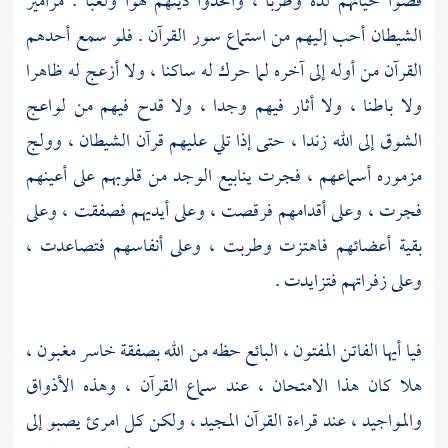
قضوا حياتهم لذة وطربا ، واتخذوا دينهم لهوا ولعبا . مزامير
الشيطان أحب إليهم من استماع سور القرآن . فلو سمع أحدهم
القرآن من أوله إلى آخره لما حرك له ساكنا ، ولا أزعج له ظاهرا
ولا باطنا ، ولا أثار فيهم وجدا ، ولا قدح فيهم من لواعج
الشوق إلى الله زندا ، حتى إذا تلي عليهم قرآن الشيطان ، وولج
مزموره أسماعهم ، فجرت ينابيع الوجد من قلوبهم على أعينهم
فجرت ، وعلى أقدامهم فرقصت ، وعلى أيديهم فصفقت ، وعلى
بقية أعضائهم فاهتزت وطربت ، وعلى أنفاسهم فتصاعدت ،
وعلى زفراتهم فتزايدت .
فيا أيها الفاتن المفتون ، البائع حظه من الله بصفقة خاسر مغبون ،
هلا كان هذا الامتحان ، عند سماع القرآن ، وهذه الأذواق
والمواجيد ، عند قراءة القرآن المجيد ، ولكن كل امرئ يصبو إلى