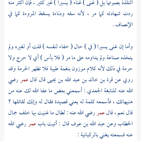
التلذذ بصوتها بل ( غنى ) غناء ( يسيرا ) غير كثير ، فإن أكثر منه
ردت شهادته كما مر ، لأنه سفه ودناءة يسقط المروءة كما في
الإنصاف .
وأما إن غنى يسيرا ( في ) حال ( خفاء لنفسه ) قلت أو لغيره ولم
يتخذه صناعة ولم يداومه على ما مر ( فلا بأس ) أي لا حرج ولا
حرمة في ذلك لأنه كلام موزون بنغمة طيبة فلا تظهر الحرمة وقد
روي عن
قرة بن خالد بن عبد الله بن يحيى
قال قال
عمر
رضي
الله عنه
للنابغة الجعدي
: أسمعني بعض ما عفا الله لك عنه من
هنيهاتك ، فأسمعه كلمة له يعني قصيدة فقال له وإنك لقائلها ؟
قال نعم ، قال
عمر
رضي الله عنه : لطال ما غنيت بها خلف جمال
الخطاب وعن
عبد الله بن عوف
قال : أتيت باب
عمر
رضي الله
عنه فسمعته يغني بالركبانية :