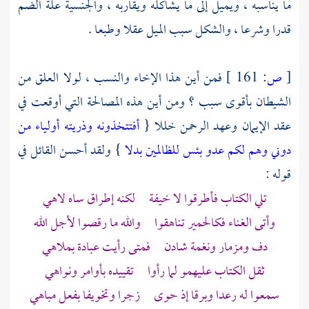
ما يناسبه ، ويميل إلى ما يشاكله ويقاربه ، والجنسية علة الضم
قدرا وشرعا ، والشكل سبب الميل عقلا وطبعا .
[
ص:
161 ]
فمن أين هذا الإخاء والنسب ، لولا العلق من
الشيطان بأقوى سبب ؟ ومن أين هذه المصالحة التي أوقعت في
عقد الإيمان وعهد الرحمن خللا {
أفتتخذونه وذريته أولياء من
دوني وهم لكم عدو بئس للظالمين بدلا
} ولقد أحسن القائل في
قوله :
تلي الكتاب فأطرقوا لا خيفة لكنه إطراق ساه لاهي
وأتى الغناء فكالحمير تناهقوا والله ما رقصوا لأجل الله
دف ومزمار ونغمة شادن فمتى رأيت عبادة بملاهي
ثقل الكتاب عليهمو لما رأوا تقييده بأوامر ونواهي
سمعوا له رعدا وبرقا إذ حوى زجرا وتخويفا بفعل مباهي