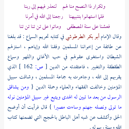
وتكرار ذا النصح منا لهم لنعذر فيهم إلى ربنا
فلما استهانوا بتنبيهنا رجعنا إلى الله في أمرنا
فعشنا على سنة المصطفى وماتوا على تن تنا تن تنا
وقال الإمام
أبو بكر الطرطوشي
في كتابه تحريم السماع : قد بلغنا
عن طائفة من إخواننا المسلمين وفقنا الله وإياهم ، استزلهم
الشيطان واستغوى عقولهم في حب الأغاني واللهو وسماع
الطقطقة والتغبير ، فاعتقدته من الدين
[
ص:
162 ]
الذي
يقربهم إلى الله ، وجاهرت به جماعة المسلمين ، وشاقت سبيل
المؤمنين وخالفت الفقهاء والعلماء وحملة الدين {
ومن يشاقق
الرسول من بعد ما تبين له الهدى ويتبع غير سبيل المؤمنين نوله
ما تولى ونصله جهنم وساءت مصيرا
} قال فرأيت أن أوضح
الحق وأكشف عن شبه أهل الباطل بالحجج التي تضمنها كتاب
الله وسنة رسوله .