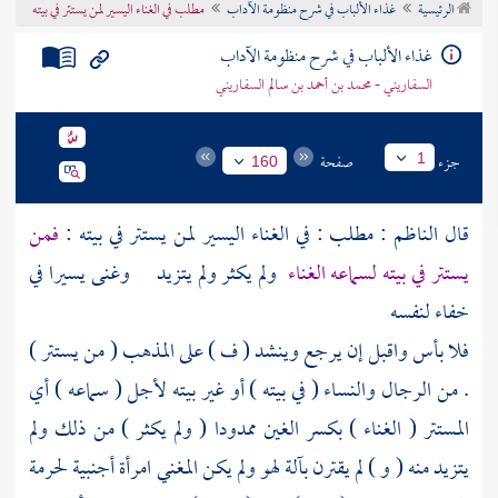
الرئيسية
غذاء الألباب في شرح منظومة الآداب
مطلب في الغناء اليسير لمن يستتر في بيته
تراجم الأعلام
غذاء الألباب في شرح منظومة الآداب
السفاريني - محمد بن أحمد بن سالم السفاريني
جزء
صفحة
1
160
قال
الناظم
: مطلب : في الغناء اليسير لمن يستتر في بيته :
فمن
يستتر في بيته لسماعه الغناء
ولم يكثر ولم يتزيد وغنى يسيرا في
خفاء لنفسه
فلا بأس واقبل إن يرجع وينشد ( ف ) على المذهب ( من يستتر )
. من الرجال والنساء ( في بيته ) أو غير بيته لأجل ( سماعه ) أي
المستتر ( الغناء ) بكسر الغين ممدودا ( ولم يكثر ) من ذلك ولم
يتزيد منه ( و ) لم يقترن بآلة لهو ولم يكن المغني امرأة أجنبية لحرمة