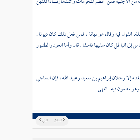
عه من الأجنبية فمن أعظم المحرمات وأشدها إفسادا للدين
ظ القول فيه وقال هو دياثة ، فمن فعل ذلك كان ديوثا .
اس إلى الباطل كان سفيها فاسقا . قال وأما العود والطنبور
لغناء إلا رجلان
إبراهيم بن سعيد
وعبيد الله
، فإن
الساجي
وهو مطعون فيه . انتهى . .
السابق
التالي