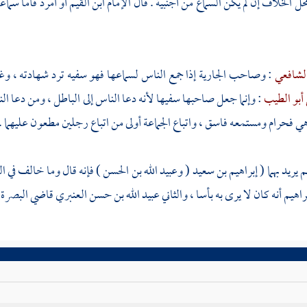
 محل الخلاف إن لم يكن السماع من أجنبية . قال الإمام
ابن القيم
أو أمرد فأما سما
لشافعي
: وصاحب الجارية إذا جمع الناس لسماعها فهو سفيه ترد شهادته ، وغل
أبو الطيب
: وإنما جعل صاحبها سفيها لأنه دعا الناس إلى الباطل ، ومن دعا الن
هي فحرام ومستمعه فاسق ، واتباع الجماعة أولى من اتباع رجلين مطعون عليهما .
يم
يريد بهما (
إبراهيم بن سعيد
(
وعبيد الله بن الحسن
) فإنه قال وما خالف في ا
راهيم
أنه كان لا يرى به بأسا ، والثاني
عبيد الله بن حسن العنبري
قاضي
البصرة