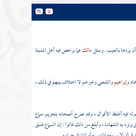
 أن يردها بالعيب . وسئل
مالك
عما يرخص فيه أهل
المدينة
ماد
وإبراهيم
والشعبي
وغيرهم لا اختلاف بينهم في ذلك ،
له فيه أغلظ الأقوال ، وقد صرح أصحابه بتحريم سماع
رد به الشهادة ، وأبلغ من ذلك قالوا : إن السماع فسق
 أن لا يسمعه إذا مر به أو كان في جواره .