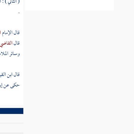
( الثاني ) :
.
مطلب في حظر الهجاء والمدح بالزور
قال الإمام
ا
حكايات لطيفة
قال
القاضي 
وسائر الملا
مطلب في وجوب كف الجوارح عن
المحظور
قال
ابن الق
مطلب في التودد إلى الناس وأنه
حكى عن
إب
مستحسن شرعا وطبعا
مطلب في الأمر بالمعروف والنهي عن المنكر
مطلب في كسر الدف