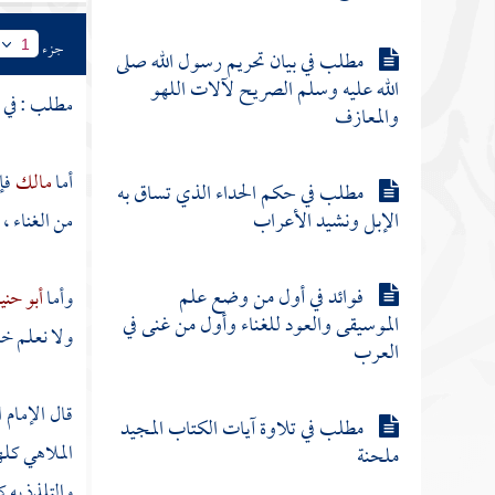
جزء
1
مطلب في بيان تحريم رسول الله صلى
الله عليه وسلم الصريح لآلات اللهو
مطلب : في ب
والمعازف
أما
مالك
فإ
مطلب في حكم الحداء الذي تساق به
الإبل ونشيد الأعراب
من الغناء ، 
فوائد في أول من وضع علم
وأما
أبو حني
الموسيقى والعود للغناء وأول من غنى في
ولا نعلم خل
العرب
قال الإمام
ا
مطلب في تلاوة آيات الكتاب المجيد
الملاهي كله
ملحنة
والتلذذ به 