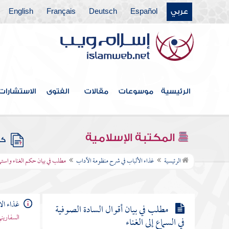
عربي
Español
Deutsch
Français
English
مطلب في حكم المطرب كالطنبور
والعود
مطلب في ذكر الخلاف في حظر الغناء
وإباحته
الرئيسية
موسوعات
مقالات
الفتوى
الاستشارات
مطلب في الغناء اليسير لمن يستتر في
بيته
المكتبة الإسلامية
كتب
مطلب في بيان حكم الغناء واستماعه
الرئيسية
غذاء الألباب في شرح منظومة الآداب
مطلب في بيان حكم الغناء واستماع
عند الأئمة الأربعة
غذاء ال
مطلب في بيان أقوال السادة الصوفية
السفاريني
في السماع إلى الغناء