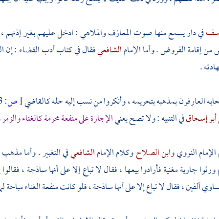
وسف
في دار يسمع منها صوت المعازف والملاهي : ادخل عليهم بغير إذنهم ، ل
س من إقامة الفروض . وأما الإمام
الشافعي
فقال في كتاب أدب القضاء : إن الغ
ادته .
ه العارفون بمذهبه بتحريمه ، وأنكروا من نسب إليه حله كالقاضي
[
ص:
163 ]
 أبو إسحاق
في التنبيه : ولا تصح يعني
الإجارة على منفعة محرمة كالغناء والزمر
الإمام
النووي
وابن الصلاح
وكلام الإمام
الشافعي
في التغبير . وأما مذهب 
 ورثوا جارية مغنية فأرادوا بيعها ، فقال لا تباع إلا على أنها ساذجة ، فقال
وي ألفين ، فقال لا تباع إلا على أنها ساذجة ، فلو كانت منفعة الغناء مباحة لما 