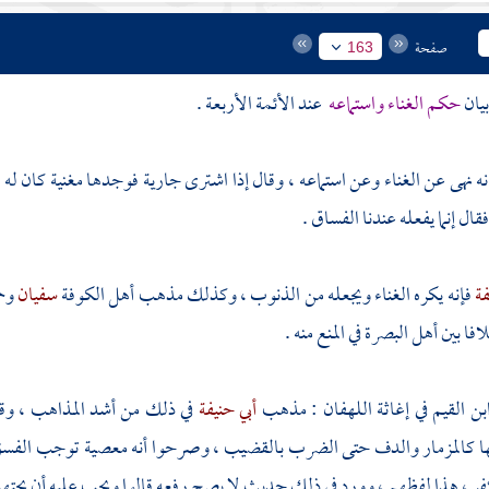
صفحة
163
يان
حكم الغناء واستماعه
عند الأئمة الأربعة .
نه نهى عن الغناء وعن استماعه ، وقال إذا اشترى جارية فوجدها مغنية كان له
فقال إنما يفعله عندنا الفساق .
فة
فإنه يكره الغناء ويجعله من الذنوب ، وكذلك مذهب أهل
الكوفة
سفيان
وح
افا بين أهل
البصرة
في المنع منه .
بن القيم
في إغاثة اللهفان : مذهب
أبي حنيفة
في ذلك من أشد المذاهب ، وقو
ا كالمزمار والدف حتى الضرب بالقضيب ، وصرحوا أنه معصية توجب الفسق وت
كفر ، هذا لفظهم ، وورد في ذلك حديث لا يصح رفعه قالوا ويجب عليه أن يجتهد في