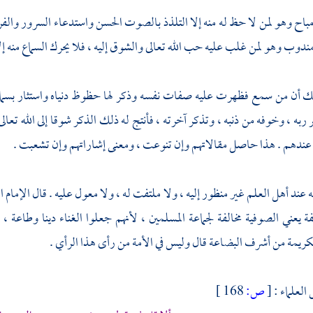
باح وهو لمن لا حظ له منه إلا التلذذ بالصوت الحسن واستدعاء السرور والفرح ، 
مندوب وهو لمن غلب عليه حب الله تعالى والشوق إليه ، فلا يحرك السماع منه إل
أن من سمع فظهرت عليه صفات نفسه وذكر لها حظوظ دنياه واستثار بسما
 ربه ، وخوفه من ذنبه ، وتذكر آخرته ، فأنتج له ذلك الذكر شوقا إلى الله تع
عندهم . هذا حاصل مقالاتهم وإن تنوعت ، ومعنى إشاراتهم وإن تشعبت .
 عند أهل العلم غير منظور إليه ، ولا ملتفت له ، ولا معول عليه . قال الإمام 
ة يعني الصوفية مخالفة لجماعة المسلمين ، لأنهم جعلوا الغناء دينا وطاعة ،
كريمة من أشرف البضاعة قال وليس في الأمة من رأى هذا الرأي .
لعلماء :
[
ص:
168 ]