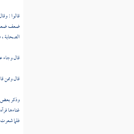
مطلب في حظر انتفاء التسليم فوق
قالوا : وقا
ثلاثة
ضعف ضعف ذا
الصحابة ، ف
مطلب هل يزول الهجر المحرم
بالسلام
قال وجاء عن
مطلب في فضل بدء السلام ورده وأنه من أسماء
الله الحسنى
قال وممن قا
مطلب في ذكر طرف من مناقب
سيدنا الإمام أحمد
وذكر بعض ا
غناءها فرآه
مطلب في استئذان مريد الدخول على غيره
فلما شعرت ل
مطلب أول من صافح وعانق سيدنا