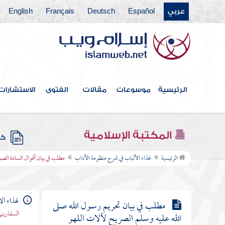
عربي
Español
Deutsch
Français
English
مطلب في ذكر الخلاف في حظر الغناء
وإباحته
مطلب في الغناء اليسير لمن يستتر في
بيته
الرئيسية
موسوعات
مقالات
الفتوى
الاستشارات
مطلب في بيان حكم الغناء واستماعه
عند الأئمة الأربعة
المكتبة الإسلامية
كتب
مطلب في بيان أقوال السادة الصوفية
الرئيسية
غذاء الألباب في شرح منظومة الآداب
مطلب في بيان أقوال السادة الصوفي
في السماع إلى الغناء
غذاء ال
مطلب في بيان تحريم رسول الله صلى
السفاريني
الله عليه وسلم الصريح لآلات اللهو