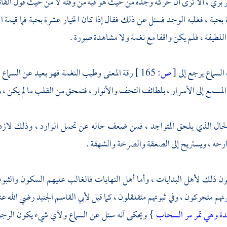
 بري ، ألا ترى أن حركة وجده من حيث هو فيه من وقته لا من حيث قول القا
 بحبة ، فغلبه الوجد فسئل عن ذلك فقال إذا كان الخيار عشرة بحبة فما قيمة ال
 اللطيفة ، فلم يكن واقفا مع نغمة ولا مشاهدة صورة .
لسماع يرجع إلى
[
ص:
165 ]
رقة المعنى وطيب النغمة فهو بعيد عن السماع . 
لمسمع إلى الأسرار ، بلطائف التحف والأنوار ، فتمحق من القلب ما لم يكن ، و
 الحال الذي يلحق المتواجد ، فمن ضعف حاله عن تحمل الوارد ، وذلك لاز
حه ، ويستريح إلى الصعقة والصرخة والشهقة .
كون ذلك لأهل البدايات ، وأما أهل النهايات فالغالب عليهم السكون والثب
هم متحركون ، وفي ثبوتهم متقلقلون ، كما قيل
لأبي القاسم الجنيد
رضي الله عنه
دة وهي تمر مر السحاب
} ويحكى أنه سئل عن السماع ولأي شيء يكون الرجل