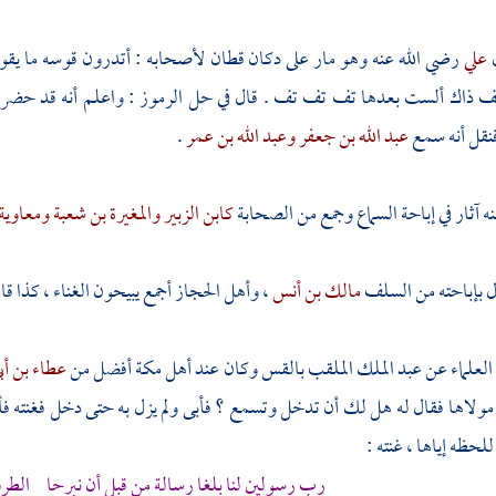
ل
علي
رضي الله عنه وهو مار على دكان قطان لأصحابه : أتدرون قوسه ما يقول
ك ألست بعدها تف تف تف . قال في حل الرموز : واعلم أنه قد حضر السما
نقل أنه سمع
عبد الله بن جعفر
وعبد الله بن عمر
.
ه آثار في إباحة السماع وجمع من الصحابة
كابن الزبير
والمغيرة بن شعبة
ومعاوية
ل بإباحته من
السلف
مالك بن أنس
، وأهل
الحجاز
أجمع يبيحون الغناء ، كذا قال
لعلماء عن
عبد الملك الملقب بالقس
وكان عند أهل
مكة
أفضل من
عطاء بن أب
 مولاها فقال له هل لك أن تدخل وتسمع ؟ فأبى ولم يزل به حتى دخل فغنته فأ
لحظه إياها ، غنته :
رب رسولين لنا بلغا رسالة من قبل أن نبرحا الطر