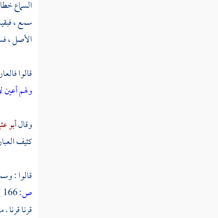
السماع خطا
مطلب في إتلاف آلة التنجيم والسحر
سمع ، فبقيت
الأصل ، فسم
مطلب في ذكر ما ورد في تحريم الخمر
قالوا فالعا
مطلب في هجر من أعلن بالمعاصي
ولهم أعين ل
مطلب في بيان التجسس والنهي عنه
وقال
أبو عثم
كثيف العبار
مطلب للمسلم على المسلم أن يستر
عورته
قالوا : وسم
ص:
166 ]
مطلب في هجر من يدعو لأمر مضل
قرنا قرنا . 