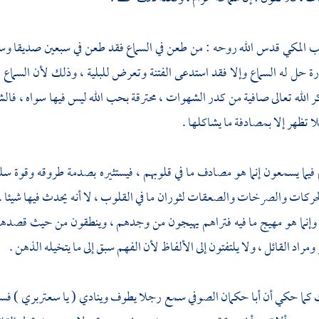
ب المكي
قدس الله روحه : من طعن في السماع فقد طعن في سبعين صديقا و
 حل له السماع وإلا فقد استدعى الفتنة وتعرض للبلية ، وذلك لأن السماع مه
 الله تعالى صافية من كدر الشهوات ، محترقة بحب الله ليس فيها سواه ، فال
فلا تظهر إلا بمصادفة ما يشاكلها .
 فيما يسمعون إنما هو مصادف ما في قلوبهم ، فيستثيره بصدمة طروقه وقوة 
حركات والصرخات والصعقات لثوران ما في القلوب ، لا أنه يحدث فيها شيئا .
 وإنما هو مهيج ما فيه فتراهم يهيجون من وجدهم ، وينطقون من حيث قصد
مراد القائل ، ولا يلتفتون إلى الألفاظ لأن الفهم سبق إلى ما يتخيله الذهن .
 كما حكي أن
أبا حكمان الصوفي
سمع رجلا يطوف وينادي ( يا سعتربري ) فسقط