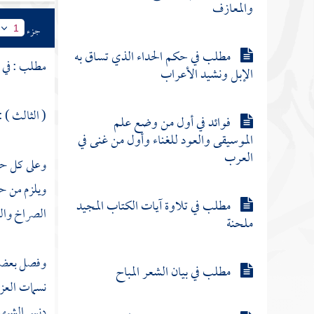
والمعازف
جزء
1
مطلب في حكم الحداء الذي تساق به
مطلب : في ب
الإبل ونشيد الأعراب
( الثالث ) 
فوائد في أول من وضع علم
الموسيقى والعود للغناء وأول من غنى في
العرب
وعلى كل حال
ويلزم من حظ
مطلب في تلاوة آيات الكتاب المجيد
الصراخ وال
ملحنة
وفصل بعضهم
مطلب في بيان الشعر المباح
نسمات العز
دنس الشبهات