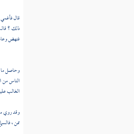
إبراهيم عليه السلام
قال فأغمي ع
مطلب في كراهة الانحناء وجواز
ذلك ؟ قالت
تقبيل الرأس واليد
فنهض وعاد إ
مطلب يباح تقبيل اليد والمعانقة تدينا
وحاصل ما عن
مطلب في كراهة العناق
الناس من ا
الغالب عليهم
مطلب في كراهة مناجاة الاثنين دون
الثالث حال الرفقة
وقد روي م
مطلب في كراهة الجلوس والإصغاء
ممن ، فالسم
إلى من يتحدث سرا بغير إذنه