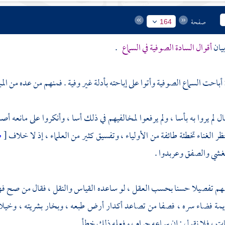
صفحة
164
يان
أقوال السادة
الصوفية
في السماع
.
: أباحت السماع
الصوفية
وأتوا على إباحته بأدلة غير وفية . فمنهم من عده من ا
 لم يروا به بأسا ، ولم يرفعوا لمخالفيهم في ذلك أسا ، وأنكروا على مانعه 
ر الغناء تخطئة طائفة من الأولياء ، وتفسيق كثير من العلماء ، إذ لا خلاف
[
ص
غشي والصفق وعربدوا .
 تفصيلا حسنا بحسب العقل ، لو ساعده القياس والنقل ، فقال من صح فه
يمة فضاء سره ، فصفا من تصاعد أكدار أرض طبعه ، وبخار بشريته ، و
 ، فلا نقول : إن سماعه حرام ، وفعله ذلك خطأ .