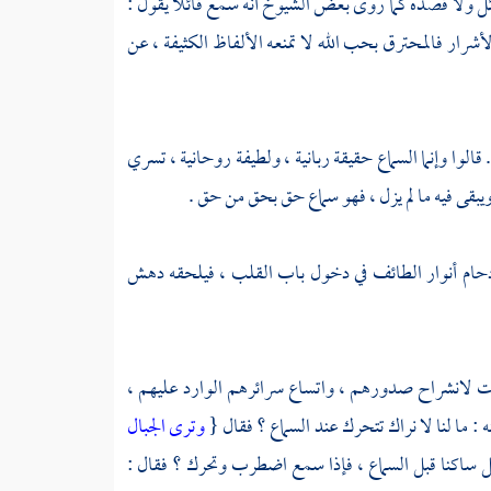
ئل ولا قصده كما روى بعض الشيوخ أنه سمع قائلا يقول :
أشرار فالمحترق بحب الله لا تمنعه الألفاظ الكثيفة ، عن
قالوا وإنما السماع حقيقة ربانية ، ولطيفة روحانية ، تسري
يبقى فيه ما لم يزل ، فهو سماع حق بحق من حق .
دحام أنوار الطائف في دخول باب القلب ، فيلحقه دهش
وت لانشراح صدورهم ، واتساع سرائرهم الوارد عليهم ،
 : ما لنا لا نراك تتحرك عند السماع ؟ فقال {
وترى الجبال
 ساكنا قبل السماع ، فإذا سمع اضطرب وتحرك ؟ فقال :