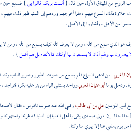
ب الروح من الميثاق الأول حين قال {
ألست بربكم قالوا بلى
} فسمع حين سم
 حلاوة ذلك السماع فيهم ، فلما أخرجهم وردهم إلى الدنيا ظهر ذلك فيهم ،
عوا من الأهل ، وأشاروا إلى الأصل .
رف هو الذي سمع من الله ، ومن لا يعرف الله كيف يسمع من الله ، ومن لا يس
ا يبصرون بها ولهم آذان لا يسمعون بها أولئك كالأنعام بل هم أضل
} .
ان المغربي
: من ادعى السماع فلم يسمع من صوت الطيور وصرير الباب وتصفي
ة . ودخل يوما
أبو عثمان المغربي
وواحد يستقي الماء من بئر عليه بكرة فتواجد ، فقي
ع أمير المؤمنين
علي بن أبي طالب
رضي الله عنه صوت ناقوس ، فقال لأصحابه أ
حقا حقا . إن المولى صمدي يبقى يا أهل الدنيا إن الدنيا قد غرتنا واستهوتنا واستغ
ما من يوم يمضي عنا إلا يهوي منا ركنا .