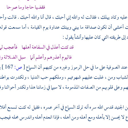
فقضيا حاجا وما صرحا
ليه وكاد يهلك ، فقالت له والله إني أحبك ، قال أنا والله أحبك . قالت وأ
 أخشى أن تكون صداقة ما بيني وبينك عداوة يوم القيامة ، أما سمعت قوله 
لى طريقته التي كان عليها وأنشأ يقول :
قد كنت أعذل في السفاهة أهلها فأعجب لما تأ
فاليوم أعذرهم وأعلم أنما سبل الضلالة وا
د الصوفية على ما في حل الرموز وغيره من كتبهم أن السماع
[
ص:
167 ]
ي
لشباب ومن ، غلبت عليهم شهوتهم ، وملكهم حب الدنيا ، وتكدرت بواطنهم
 وعلى قلوبهم من الصفات المذمومة ، لا سيما في زماننا هذا وتكدر أحوالنا وفسا
ن
الجنيد
قدس الله سره أنه ترك السماع في آخر عمره ، فقيل له كنت تسمع أف
اع لا يحسن إلا بأهله ومع أهله ومن أهله ، فإذا انعدم أهله واندرس محله فيجب 