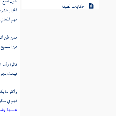
يقول اسع تر
حكايات لطيفة
الخيار عشرة
فهم المعاني
مطلب في وجوب كف الجوارح عن
المحظور
فمن ظن أن ا
من السميع ا
مطلب في التودد إلى الناس وأنه
مستحسن شرعا وطبعا
قالوا وأما
مطلب في الأمر بالمعروف والنهي عن المنكر
فيبعث بجوار
مطلب في كسر الدف
وأكثر ما ي
فهم في سكون
مطلب في عظم وزر المصورين وكسر
الصورة
تحسبها جام