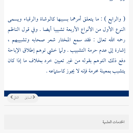
( والرابع ) : ما يتعلق أمرهما بسببها كالوشاة والرقباء ويسمى
النوع الأول من الأنواع الأربعة تشبيبا أيضا . وفي قول
الناظم
رحمه الله تعالى : فقد سمع المختار شعر صحابه وتشبيبهم ،
إشارة إلى عدم حرمة التشبيب . ولما خشي توهم إطلاق الإباحة
دفع ذلك التوهم بقوله من غير تعيين خرد بخلاف ما إذا كان
يتشبب بمعينة محرمة فإنه لا يجوز كاستماعه .
السابق
التالي
الخدمات العلمية