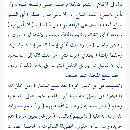
قال في الإقناع : الشعر كالكلام حسنه حسن وقبيحه قبيح ، ولا
بأس
باستماع الشعر المباح
، ولا بأس ب ( حفظه ) أي الشعر
المباح لعدم ما يدل على كراهة شيء من ذلك ( و ) لا بأس ب (
صنعته ) أي إنشائه ونظمه واتخاذه صنعة والاشتغال به حيث لم
يله عن واجب ( من رد ذلك ) أي إباحة الشعر إنشادا واستماعا
وحفظا وأنشأ ( يعتدي ) برده لشيء من ذلك لأنه إنما رده لمجرد
رأيه لا لدليل شرعي بل الدليل الشرعي في إباحة ذلك لا رده .
فقد سمع المختار شعر صحابه
وتشبيبهم من غير تعيين خرد ( فقد سمع المختار ) . من خلق الله
والصفوة من رسل الله نبينا
أبو القاسم محمد
صلى الله عليه
وسلم ( شعر صحابه ) رضوان الله عليهم ( و ) سمع صلوات
الله وسلامه عليه ( تشبيبهم ) بالنساء ( من غير تعيين خرد ) جمع
خريدة وهي المرأة الخفور ، الطويلة السكوت ، الخافضة الصوت