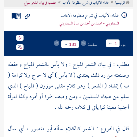
الرئيسية
غذاء الألباب في شرح منظومة الآداب
مطلب في بيان الشعر المباح
تراجم الأعلام
غذاء الألباب في شرح منظومة الآداب
السفاريني - محمد بن أحمد بن سالم السفاريني
جزء
صفحة
1
181
مطلب : في بيان الشعر المباح : ولا بأس بالشعر المباح وحفظه
وصنعته من رد ذلك يعتدي ( لا بأس ) أي لا حرج ولا كراهة (
ب ) إنشاد ( الشعر ) وهو كلام مقفى موزون ( المباح ) الذي
سلم من هجاء المسلمين ، ومن وصف خمرة أو أمرد وكذا امرأة
أجنبية معينة كما يأتي في كلامه رحمه الله .
قال في الفروع : الشعر كالكلام سأله
أبو منصور
، أي سأل