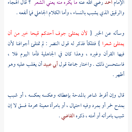
الإمام
أحمد
رضي الله عنه
ما يكره منه يعني الشعر
؟ قال الهجاء
والرقيق الذي يشبب بالنساء ، وأما الكلام الجاهلي فما أنفعه .
وسأله عن الخبر {
لأن يمتلئ جوف أحدكم قيحا خير من أن
يمتلئ شعرا
} فتلكأ فذكر له قول
النضر
: لم تمتلئ أجوافنا لأن
فيها القرآن وغيره ، وهذا كان في الجاهلية فأما اليوم فلا ،
فاستحسن ذلك . واختار جماعة قول
أبي عبيد
أن يغلب عليه وهو
أظهر .
قال وإن أفرط شاعر بالمدحة بإعطائه وعكسه بعكسه ، أو شبب
بمدح خمر أو بمرد وفيه احتمال ، أو بامرأة معينة محرمة فسق لا إن
شبب بامرأته أو أمته ، ذكره
القاضي
.