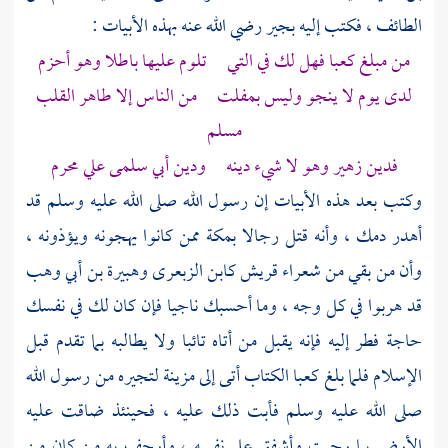
الطائف
، فكتب إليه
بجير
رضي الله عنه بهذه الأبيات :
من مبلغ
كعبا
فهل لك في التي تلوم عليها باطلا وهو أحزم
لدى يوم لا ينجو وليس بمفلت من الناس إلا طاهر القلب
مسلم
فدين
زهير
وهو لا شيء دينه ودين أبي سلمى علي محرم
وكتب بعد هذه الأبيات إن رسول الله صلى الله عليه وسلم قد
أهدر دمك ، وأنه قتل رجالا
بمكة
ممن كانوا يهجونه ويؤذونه ،
وأن من بقي من شعراء
قريش
كابن الزبعرى
وهبيرة بن أبي وهب
قد هربوا في كل وجه ، وما أحسبك ناجيا فإن كان لك في نفسك
حاجة فطر إليه فإنه يقبل من أتاه تائبا ولا يطالبه بما تقدم قبل
الإسلام فلما بلغ
كعبا
الكتاب أتى إلى
مزينة
لتجيره من رسول الله
صلى الله عليه وسلم فأبت ذلك عليه ، فحينئذ ضاقت عليه
الأرض بما رحبت وأشفق على نفسه ، وأرجف به من كان من