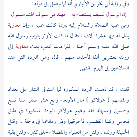
وفي رواية
أبي بكر بن الأنباري
أنه لما وصل إلى قوله :
إن الرسول لسيف يستضاء به مهند من سيوف الهند مسلول
رمى عليه الصلاة والسلام إليه ببردة كانت عليه ، وإن
معاوية
بذل له فيها عشرة آلاف ، فقال ما كنت لأوثر بثوب رسول الله
صلى الله عليه وسلم أحدا . فلما مات
كعب
بعث
معاوية
إلى
ورثته بعشرين ألفا فأخذها منهم . قال وهي البردة التي عند
السلاطين إلى اليوم . انتهى .
قلت : قد ذهبت البردة المذكورة لما استولى
التتار
على
بغداد
ومقدمهم
( هولاكو )
نهار الأربعاء رابع عشر صفر سنة تسع
وخمسين وستمائة فقد وضع
هولاكو
البردة المذكورة في طبق
نحاس وكذا القضيب فأحرقهما وذر رمادهما في
دجلة
، وقتل
الخليفة وولده ، وقتل من العلماء والفضلاء خلق كثير ، وقتل بقية