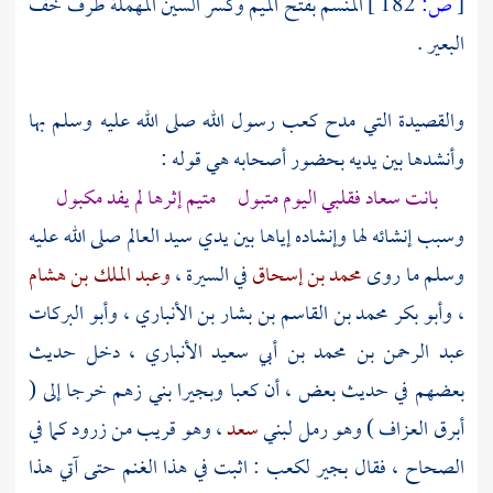
[
ص:
182 ]
المنسم بفتح الميم وكسر السين المهملة طرف خف
البعير .
والقصيدة التي مدح
كعب
رسول الله صلى الله عليه وسلم بها
وأنشدها بين يديه بحضور أصحابه هي قوله :
بانت
سعاد
فقلبي اليوم متبول متيم إثرها لم يفد مكبول
وسبب إنشائه لها وإنشاده إياها بين يدي سيد العالم صلى الله عليه
وسلم ما روى
محمد بن إسحاق
في السيرة ،
وعبد الملك بن هشام
،
وأبو بكر محمد بن القاسم بن بشار بن الأنباري
،
وأبو البركات
عبد الرحمن بن محمد بن أبي سعيد الأنباري
، دخل حديث
بعضهم في حديث بعض ، أن
كعبا
وبجيرا
بني
زهم
خرجا إلى (
أبرق العزاف ) وهو رمل لبني
سعد
، وهو قريب من
زرود
كما في
الصحاح ، فقال
بجير
لكعب
: اثبت في هذا الغنم حتى آتي هذا