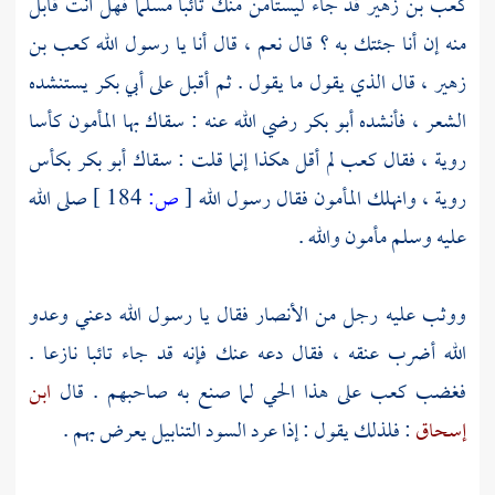
كعب بن زهير
قد جاء ليستأمن منك تائبا مسلما فهل أنت قابل
منه إن أنا جئتك به ؟ قال نعم ، قال أنا يا رسول الله
كعب بن
زهير
، قال الذي يقول ما يقول . ثم أقبل على
أبي بكر
يستنشده
الشعر ، فأنشده
أبو بكر
رضي الله عنه : سقاك بها المأمون كأسا
روية ، فقال
كعب
لم أقل هكذا إنما قلت : سقاك
أبو بكر
بكأس
روية ، وانهلك المأمون فقال رسول الله
[
ص:
184 ]
صلى الله
عليه وسلم مأمون والله .
ووثب عليه رجل من
الأنصار
فقال يا رسول الله دعني وعدو
الله أضرب عنقه ، فقال دعه عنك فإنه قد جاء تائبا نازعا .
فغضب
كعب
على هذا الحي لما صنع به صاحبهم . قال
ابن
إسحاق
: فلذلك يقول : إذا عرد السود التنابيل يعرض بهم .