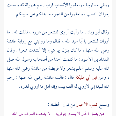
وينقي مساويها ، وتعلموا الأنساب فرب رحم مجهولة قد وصلت
بعرفان النسب ، وتعلموا من النجوم ما يدلكم على سبيلكم .
وقال
أبو زياد
: ما رأيت أروى للشعر من
عروة
، فقلت له : ما
أرواك للشعر يا
أبا عبد الله
، فقال وما روايتي مع رواية
عائشة
رضي الله عنها ، ما كان ينزل بها شيء إلا أنشدت شعرا . وقال
المقداد بن الأسود
: ما كلمت أحدا من أصحاب رسول الله صلى
الله عليه وسلم أعلم بشعر ولا فريضة من
عائشة
رضي الله عنها
، وعن
ابن أبي مليكة
قال : قالت
عائشة
رضي الله عنها : رحم
الله
لبيدا
إني لأروي له ألف بيت وإنه أقل ما أروي لغيره .
وسمع
كعب الأحبار
من قول
الحطيئة
:
من يفعل الخير لا يعدم جوازيه لا يذهب العرف بين الله