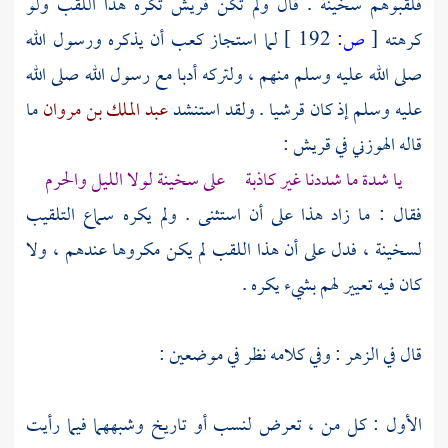
فلقبوهم سخينة . قال ولم تكن
قريش
تكره هذا اللقب ولو
كرهته
[
ص:
192 ]
لما استجاز
كعب
أن يذكره ورسول الله
صلى الله عليه وسلم منهم ، ولتركه أدبا مع رسول الله صلى الله
عليه وسلم إذ كان قرشيا . ولقد استنشد
عبد الملك بن مروان
ما
قاله
الهوزني
في
قريش
:
يا شدة ما شددنا غير كاذبة على سخينة لولا الليل
والحرم
فقال : ما زاد هذا على أن استثنى . ولم يكره سماع التلقيب
لسخينة ، فدل على أن هذا اللقب لم يكن مكروها عندهم ، ولا
كان فيه تعيير لهم بشيء يكره .
قال في الزهر : وفي كلامه نظر في موضعين :
الأول : كل من ، تعرض لنسب أو تاريخ وشبههما فيما رأيت