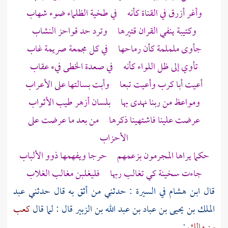
وأغر أزرق في القناة كأنه في طخية الظلماء ضوء شهاب
وكتيبة ينفي القران قتيرها وترد حد قواحز النشاب
جأوى ململمة كأن رماحها في كل مجمعة صريمة غاب
تأوي إلى ظل اللواء كأنه في صعدة الخطى فيء عقاب
أعيت أبا كرب وأعيت تبعا وأبت بسالتها على
الأعراب
ومواعظ من ربنا نهدى بها بلسان أزهر طيب الأثواب
عرضت علينا فاشتهينا ذكرها من بعد ما عرضت على
الأحزاب
حكما يراها المجرمون بزعمهم حرجا ويفهمها ذوو الألباب
جاءت
سخينة
كي تغالب ربها فليغلبن مغالب الغلاب
قال ابن
هشام
في السيرة : حدثني من أثق به قال حدثني
عبد
الملك بن يحيى بن عباد بن عبد الله بن الزبير
قال : لما قال
كعب
بن مالك
: