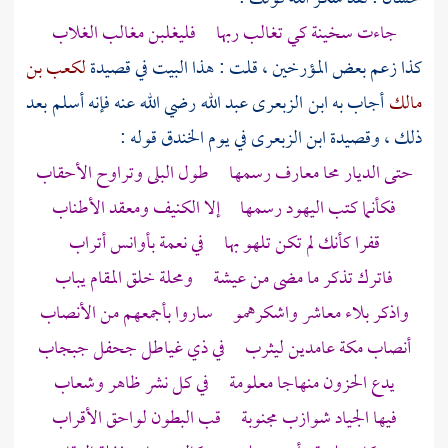
جاءت سخينة كي تغالب ربها فليغلبن مغالب الغلاب
كذا زعم بعض المؤرخين ،
قلت
: هذا البيت في قصيدة
لكعب بن
مالك
أجاب به
ابن الزبعرى عبد الله
رضي الله عنه فإنه أسلم بعد
ذلك ، وقصيدة
ابن الزبعرى
في يوم
الخندق
قوله :
حتى الديار محا معارف رسمها طول البلى وتراوح الأحقاب
فكأنما كتب
اليهود
رسمها إلا الكنيف ومعقد الأطناب
قفرا كأنك لم تكن تلهو بها في نعمة بأوانس أتراب
فاترك تذكر ما مضى من عيشة ومحلة خلق المقام يباب
واذكر بلاء معاشر واشكرهمو ساروا بأجمعهم من الأنصاب
أنصاب
مكة
عامدين
ليثرب
في ذي غياطل جحفل جبجاب
يدع الحزون منهاجا معلومة في كل نشر ظاهر وشعاب
فيها الجياد شوازب مجنوبة قب البطون لواحق الأقراب