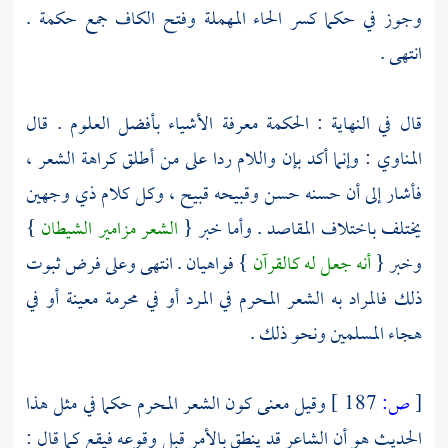
وجوز في حكما كسر الحاء المهملة وفتح الكاف جمع حكمة .
انتهى .
قال في النهاية : الحكمة معرفة الأشياء بأفضل العلوم . قال
المناوي
: وإنما أكد بإن واللام ردا على من أطلق كراهة الشعر ،
فأشار إلى أن حسنه حسن وقبيحه قبيح ، وكل كلام ذي وجهين
يختلف باختلاف المقاصد . وأما خبر {
الشعر مزامير الشيطان
}
وخبر {
أنه جعل له كالقرآن
} فواهيان . انتهى وعلى فرض ثبوت
ذلك فالمراد به الشعر المحرم في المرد أو في محرمة معينة أو في
هجاء المسلمين ونحو ذلك .
[
ص:
187 ]
وقيل معنى كون الشعر المحرم حكما في مثل هذا
الحديث هو أن الشاعر قد ينطق بالأمر قبل وقوعه فيقع كما قال :