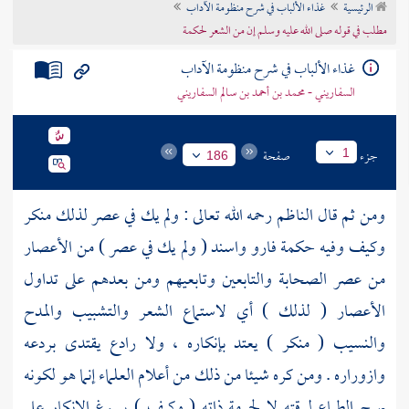
الرئيسية
غذاء الألباب في شرح منظومة الآداب
تراجم الأعلام
مطلب في قوله صلى الله عليه وسلم إن من الشعر لحكمة
غذاء الألباب في شرح منظومة الآداب
السفاريني - محمد بن أحمد بن سالم السفاريني
جزء
صفحة
1
186
ومن ثم قال
الناظم
رحمه الله تعالى : ولم يك في عصر لذلك منكر
وكيف وفيه حكمة فارو واسند ( ولم يك في عصر ) من الأعصار
من عصر الصحابة والتابعين وتابعيهم ومن بعدهم على تداول
الأعصار ( لذلك ) أي لاستماع الشعر والتشبيب والمدح
والنسيب ( منكر ) يعتد بإنكاره ، ولا رادع يقتدى بردعه
وازوراره . ومن كره شيئا من ذلك من أعلام العلماء إنما هو لكونه
يهيج الطباع لرقته لا لحرمة ذاته ( وكيف ) يسوغ الإنكار على