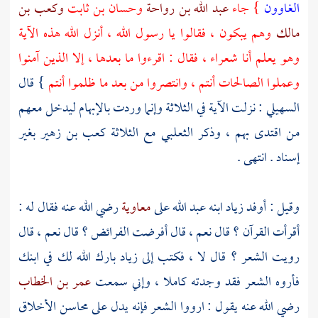
الغاوون
} جاء
عبد الله بن رواحة
وحسان بن ثابت
وكعب بن
مالك
وهم يبكون ، فقالوا يا رسول الله ، أنزل الله هذه الآية
وهو يعلم أنا شعراء ، فقال : اقرءوا ما بعدها ، إلا الذين آمنوا
وعملوا الصالحات أنتم ، وانتصروا من بعد ما ظلموا أنتم
} قال
السهيلي
: نزلت الآية في الثلاثة وإنما وردت بالإبهام ليدخل معهم
من اقتدى بهم ، وذكر
الثعلبي
مع الثلاثة
كعب بن زهير
بغير
إسناد . انتهى .
وقيل : أوفد
زياد
ابنه
عبد الله
على
معاوية
رضي الله عنه فقال له :
أقرأت القرآن ؟ قال نعم ، قال أفرضت الفرائض ؟ قال نعم ، قال
رويت الشعر ؟ قال لا ، فكتب إلى
زياد
بارك الله لك في ابنك
فأروه الشعر فقد وجدته كاملا ، وإني سمعت
عمر بن الخطاب
رضي الله عنه يقول : ارووا الشعر فإنه يدل على محاسن الأخلاق