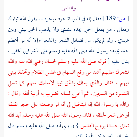
والناس
[
ص:
189 ]
فقال إنه في التوراة حرف بحرف ، يقول الله تبارك
وتعالى : من يفعل الخير يجده عندي ولا يذهب الخير بيني وبين
عبدي . ولو لم يكن من فضائل الشعر والشعراء إلا أنه من أعظم
جند يجنده رسول الله صلى الله عليه وسلم على المشركين لكفى ،
يدل عليه {
قوله صلى الله عليه وسلم
لحسان
رضي الله عنه والله
لشعرك عليهم أشد من وقع السهام في غلس الظلام وتحفظ بيتي
فيهم ، فقال والذي بعثك بالحق نبيا لأسلنك منهم كما تسل
الشعرة من العجين ، ثم أخرج لسانه فضرب به أرنبة أنفه وقال :
والله يا رسول الله إنه ليتخيل لي أنه لو وضعته على حجر لفلقه
أو على شعر لحلقه ، فقال رسول الله صلى الله عليه وسلم أيد الله
تعالى حسانا بروح القدس
} وروي أنه صلى الله عليه وسلم قال
لحسان
: لقد شكر الله قولك :