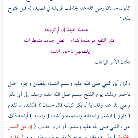
كقول
حسان
رضي الله عنه يخاطب
قريشا
في قصيدة له قبل فتوح
مكة
:
عدمنا خيلنا إن لم تروها
تثير النقع موعدها كداء تظل جيادنا متمطرات
يلطمهن بالخمر النساء
فكان الأمر كما قال .
ولما رأى النبي صلى الله عليه وسلم النساء يلطمن وجوه الخيل
بالخمر وذلك يوم الفتح تبسم صلى الله عليه وسلم إلى
أبي بكر
رضي الله عنه وقال يا
أبا بكر
كيف قال
حسان
؟ فأنشده ما تقدم
( فارو ) الشعر واحفظه واستمعه وأنشده ( واسند ) أباحة ذلك
عن ، النبي صلى الله عليه وسلم . أو فارو حديث {
إن من الشعر
لحكمة
} وأسنده فإنه صحيح لا مقدح فيه ، فقد رواه
البخاري