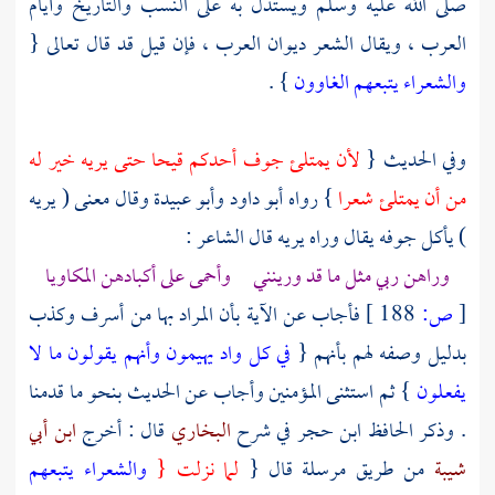
صلى الله عليه وسلم ويستدل به على النسب والتاريخ وأيام
العرب ، ويقال الشعر ديوان العرب ، فإن قيل قد قال تعالى {
والشعراء يتبعهم الغاوون
} .
وفي الحديث {
لأن يمتلئ جوف أحدكم قيحا حتى يريه خير له
من أن يمتلئ شعرا
} رواه
أبو داود
وأبو عبيدة
وقال معنى ( يريه
) يأكل جوفه يقال وراه يريه قال الشاعر :
وراهن ربي مثل ما قد ورينني وأحمى على أكبادهن المكاويا
[
ص:
188 ]
فأجاب عن الآية بأن المراد بها من أسرف وكذب
بدليل وصفه لهم بأنهم {
في كل واد يهيمون وأنهم يقولون ما لا
يفعلون
} ثم استثنى المؤمنين وأجاب عن الحديث بنحو ما قدمنا
. وذكر
الحافظ ابن حجر
في شرح
البخاري
قال : أخرج
ابن أبي
شيبة
من طريق مرسلة قال {
لما نزلت {
والشعراء يتبعهم