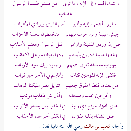
واشك الهموم إلى الإله وما ترى من معشر ظلموا الرسول
غضاب
ساروا بأجمعهم إليه وألبوا أهل القرى وبوادي
الأعراب
جيش
عيينة
وابن حرب
فيهمو متخمطون بحلبة الأحزاب
حتى إذا وردوا
المدينة
وارتجوا قتل الرسول ومغنم الأسلاب
وغدوا علينا قادرين بأيدهم ردوا بغيظهمو على الأعقاب
بهبوب معصفة تفرق جمعهم وجنود ربك سيد الأرباب
فكفى الإله المؤمنين قتالهم وأثابهم في الأجر خير ثواب
من بعد ما قنطوا ففرق جمعهم تنزيل نصر مليكنا الوهاب
وأقر عين
محمد
وصحابه وأذل كل مكذب مرتاب
عاتي الفؤاد موقع ذي ريبة في الكفر ليس بطاهر الأثواب
علق الشقاء بقلبه ففؤاده في الكفر آخر هذه الأحقاب
وأجابه
كعب بن مالك
رضي الله عنه ثانيا فقال :