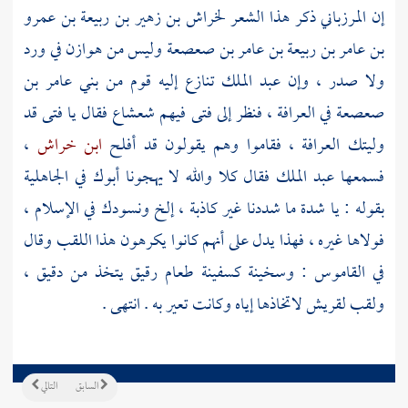
إن
المرزباني
ذكر هذا الشعر
لخراش بن زهير بن ربيعة بن عمرو
بن عامر بن ربيعة بن عامر بن صعصعة
وليس من
هوازن
في ورد
ولا صدر ، وإن
عبد الملك
تنازع إليه قوم من
بني عامر بن
صعصعة
في العرافة ، فنظر إلى فتى فيهم شعشاع فقال يا فتى قد
وليتك العرافة ، فقاموا وهم يقولون قد أفلح
ابن خراش
،
فسمعها
عبد الملك
فقال كلا والله لا يهجونا أبوك في الجاهلية
بقوله : يا شدة ما شددنا غير كاذبة ، إلخ ونسودك في الإسلام ،
فولاها غيره ، فهذا يدل على أنهم كانوا يكرهون هذا اللقب وقال
في القاموس : وسخينة كسفينة طعام رقيق يتخذ من دقيق ،
ولقب
لقريش
لاتخاذها إياه وكانت تعير به . انتهى .
السابق
التالي