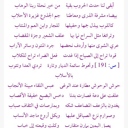
أبقى لنا حدث الحروب بقية من خير نحلة ربنا الوهاب
بيضاء مشرفة الذرى ومعاطنا جم الجذوع غزيرة الأحلاب
كاللوب يبذل جمها وحفيلها للجار وابن العم والمنتاب
وترائغا مثل السراح نما بها علف الشعير وجزة المقضاب
عري الشوى منها وأردف نحضها جرد المتون وسائر الآراب
قودا تراح إلى الصياح إذا غدت فعل الضراء تراح للكلاب
[
ص:
191 ]
وتحوط سائمة الديار وتارة تردي العدا وتئوب
بالأسلاب
حوش الوحوش مطارة عند الوغى عبس اللقاء مبينة الأنجاب
علفت على دعة فصارت بدنا دخس البضيع خفيفة الأقصاب
يغدون بالزعف المضاعف شكه وبمترصات في الثقاف صباب
وصوارم نزع الصياقل علبها وبكل أروع ماجد الأنساب
يصل اليمين بمارن متقارب وكلت وقيعته إلى خباب