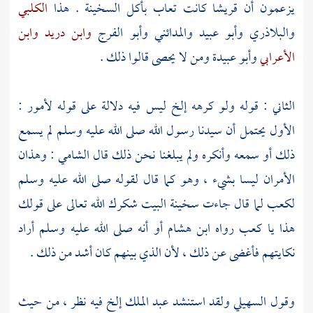
يزعمون أن
قريشا
كانت تعاب بأكل السخينة . هذا
الكلبي
والبلاذري
وأبو عبيد
والمدائني
وأبو الفرج
وابن دريد
وابن
الأعرابي
وأبو عبيدة
ومن لا يحصى قالوا ذلك .
الثاني : قوله ولو كرهه إلخ ليس فيه دلالة على قوله لأمور :
الأول يحتمل أن سيدنا رسول الله صلى الله عليه وسلم لم يسمع
ذلك أو سمعه وأنكره ولم يبلغنا نحن ذلك قال
الشامي
: وهذان
الأمران ليسا بشيء ، وهو كما قال لقوله صلى الله عليه وسلم
لكعب
لما قال جاءت
سخينة
البيت شكرك الله تعالى على قولك
هذا يا
كعب
رواه
ابن هشام
أو أنه صلى الله عليه وسلم أراد
نكايتهم فأغضى عن ذلك ، لأن الذي بينهم كان أشد من ذلك .
وقول
السهيلي
ولقد استنشد
عبد الملك
إلخ فيه نظر ، من حيث