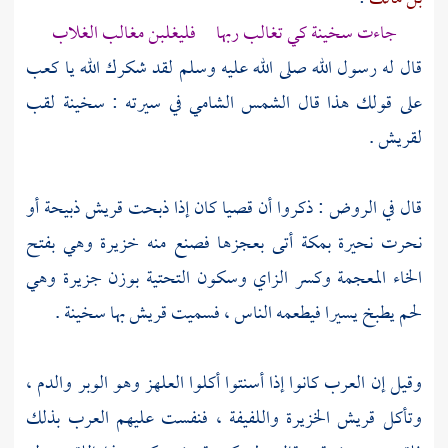
جاءت
سخينة
كي تغالب ربها فليغلبن مغالب الغلاب
قال له رسول الله صلى الله عليه وسلم لقد شكرك الله يا
كعب
على قولك هذا قال
الشمس الشامي
في سيرته : سخينة لقب
لقريش
.
قال في الروض : ذكروا أن
قصيا
كان إذا ذبحت
قريش
ذبيحة أو
نحرت نحيرة
بمكة
أتى بعجزها فصنع منه خزيرة وهي بفتح
الخاء المعجمة وكسر الزاي وسكون التحتية بوزن جزيرة وهي
لحم يطبخ يسيرا فيطعمه الناس ، فسميت
قريش
بها سخينة .
وقيل إن
العرب
كانوا إذا أسنتوا أكلوا العلهز وهو الوبر والدم ،
وتأكل
قريش
الخزيرة واللفيفة ، فنفست عليهم
العرب
بذلك