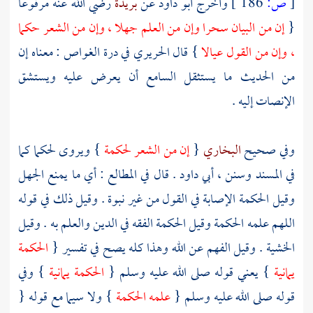
[
ص:
186 ]
وأخرج
أبو داود
عن
بريدة
رضي الله عنه مرفوعا
{
إن من البيان سحرا وإن من العلم جهلا ، وإن من الشعر حكما
، وإن من القول عيالا
} قال
الحريري
في درة الغواص : معناه إن
من الحديث ما يستثقل السامع أن يعرض عليه ويستشق
الإنصات إليه .
وفي صحيح
البخاري
{
إن من الشعر لحكمة
} ويروى لحكما كما
في المسند وسنن ،
أبي داود
. قال في المطالع : أي ما يمنع الجهل
وقيل الحكمة الإصابة في القول من غير نبوة . وقيل ذلك في قوله
اللهم علمه الحكمة وقيل الحكمة الفقه في الدين والعلم به . وقيل
الخشية . وقيل الفهم عن الله وهذا كله يصح في تفسير {
الحكمة
يمانية
} يعني قوله صلى الله عليه وسلم {
الحكمة يمانية
} وفي
قوله صلى الله عليه وسلم {
علمه الحكمة
} ولا سيما مع قوله {