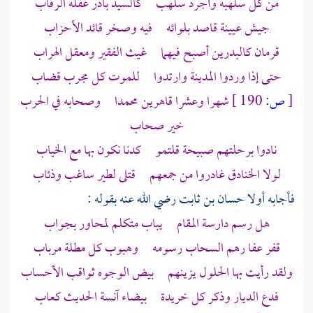
من كل سلهبة وأجرد سلهب كالسيد بادر غفلة الرقاب
جيش عيينة قاصد بلوائه فيه وصخر قائد الأحزاب
قرمان كالبدرين أصبح فيهما غيث الفقير ومعقل الهراب
حتى إذا وردوا
المدينة
وارتدوا للموت كل مجرب قضاب
[
ص:
190 ]
شهرا وعشرا قاهرين
محمدا
وصحابه في الحرب
خير صحاب
نادوا برحلتهم صبيحة قلتمو كدنا نكون بها مع الخياب
لولا الخنادق غادروا من جمعهم قتلى لطير ساغب وذئاب
فأجابه أولا
حسان بن ثابت
رضي الله عنه بقوله :
هل رسم دارسة المقام يباب متكلم لمحاور بجواب
قفر عفا رهم السحاب رسومه وهبوب كل مطلة مرباب
ولقد رأيت بها الحلول يزينهم بيض الوجوه ثواقب الأحساب
فدع الديار وذكر كل خريدة بيضاء آنسة الحديث كعاب