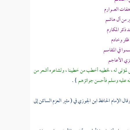
رهفات الصوارم
ر من آل
هاشم
 ذكر المكارم
 ظئر وخادم
موا في المقاسم
كزي الأعاجم
ل لمؤتى له ، لخطيبه أخطب من خطيبنا ، ولشاعره أشعر من
الله عليه وسلم فأحسن جوائزهم
} .
قال الإمام الحافظ
ابن الجوزي
في ( مثير العزم الساكن إلى