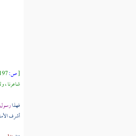
مطلب في كراهة نتف الشيب
مطلب في أول من شاب واختتن
مطلب في عدد ما شاب من شعر
رسول الله صلى الله عليه وسلم
[
ص:
197 ]
مطلب في أول من اخترع علم البديع
شاعرنا ، ول
حلق الشعر
فهذا
رسول ا
أشرف الأما
تغطية الإناء