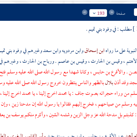
صفحة
193
مطلب : في وفود
بني تميم
.
لنبوية على ما رواه
ابن إسحاق
وابن مردويه
وابن سعد
وغيرهم في وفود
بني تمي
لأهتم
،
وقيس بن الحارث
،
وقيس بن عاصم
.
ورباح بن الحارث
، وغيرهم في 
 حصن
.
والأقرع بن حابس
، وكانا شهدا مع رسول الله صلى الله عليه وسلم فت
سجد وقد أذن
بلال
بالظهر والناس ينتظرون خروج رسول الله صلى الله عليه 
وسلم من وراء حجراته بصوت جاف : يا
محمد
اخرج إلينا ، يا
محمد
اخرج إلينا ، 
يه وسلم من صياحهم ، فخرج إليهم فقالوا يا رسول الله إن مدحنا زين ، وإن 
 كذبتم بل مدحة الله عز وجل الزين وشتمه الشين ، وأكرم منكم
يوسف بن يع
ام أحمد
عن
الأقرع بن حابس
وابن جرير
بسند جيد
وأبو القاسم البغوي
والطب