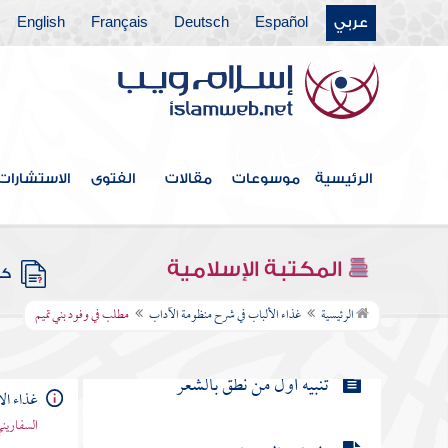
عربي
Español
Deutsch
Français
English
مطلب في بيان الشعر المباح
مطلب في سماعه صلى الله عليه
وسلم شعر أصحابه وتشبيبهم
الرئيسية
موسوعات
مقالات
الفتوى
الاستشارات
مطلب في قوله صلى الله عليه وسلم
إن من الشعر لحكمة
المكتبة الإسلامية
كتب
مطلب في وفود بني تميم
الرئيسية
غذاء الألباب في شرح منظومة الآداب
مطلب في وفود بني تميم
تنبيه أول من نطق بالشعر
غذاء ال
السفاريني