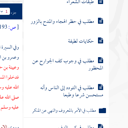
طبقات الشعراء
جزء
1
مطلب في حظر الهجاء والمدح بالزور
[
ص:
193 ]
حكايات لطيفة
وفي السيرة ا
وعمرو بن ا
مطلب في وجوب كف الجوارح عن
وعيينة بن
المحظور
فدخلوا الم
الله عليه 
مطلب في التودد إلى الناس وأنه
مستحسن شرعا وطبعا
صلى الله عل
عليه وسلم :
مطلب في الأمر بالمعروف والنهي عن المنكر
وروى
الإم