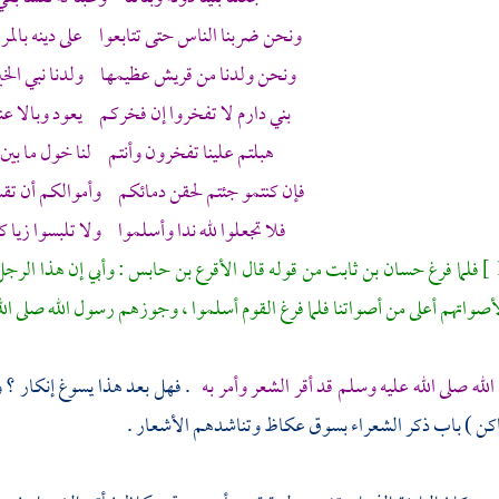
ونحن ضربنا الناس حتى تتابعوا على دينه بالم
ونحن ولدنا من
قريش
عظيمها ولدنا نبي الخي
بني دارم
لا تفخروا إن فخركم يعود وبالا عند
هبلتم علينا تفخرون وأنتم لنا خول ما بين
فإن كنتمو جئتم لحقن دمائكم وأموالكم أن تقس
فلا تجعلوا لله ندا وأسلموا ولا تلبسوا زيا 
فلما فرغ
حسان بن ثابت
من قوله قال
الأقرع بن حابس
: وأبي إن هذا الرج
أصواتهم أعلى من أصواتنا فلما فرغ القوم أسلموا ، وجوزهم رسول الله صلى 
لله صلى الله عليه وسلم قد أقر الشعر وأمر به
. فهل بعد هذا يسوغ إنكار ؟ و
كن ) باب ذكر الشعراء بسوق
عكاظ
وتناشدهم الأشعار .