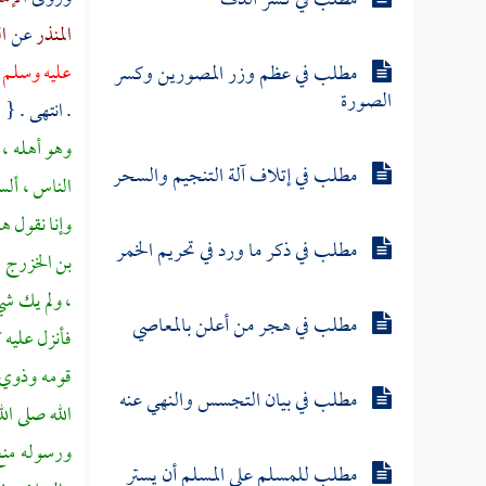
مطلب في كسر الدف
المنذر
عن
ا
مطلب في عظم وزر المصورين وكسر
عليه وسلم ف
الصورة
. انتهى . {
ف
وهو أهله ، 
مطلب في إتلاف آلة التنجيم والسحر
الناس ، أل
وإنا نقول ه
مطلب في ذكر ما ورد في تحريم الخمر
بن الخزرج
:
، ولم يك شي
مطلب في هجر من أعلن بالمعاصي
فأنزل عليه ك
قومه وذوي ر
مطلب في بيان التجسس والنهي عنه
الله صلى ال
ورسوله منع 
مطلب للمسلم على المسلم أن يستر