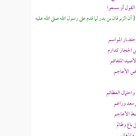
القول أو سمعوا
{
أن
الزبرقان بن بدر
لما قدم على رسول الله صلى الله عليه
احتضار المواسم
ض
الحجاز
كدارم
أصيد المتفاقم
رض الأعاجم
واحتمال العظائم
معد
وراغم
ط الأعاجم
 باغ وظالم
ء المغانم