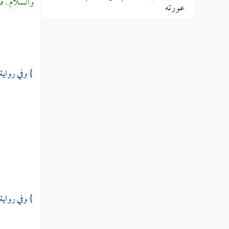
والسلام . ف
عورته
مطلب في هجر من يدعو لأمر مضل
} وفي رواية
مطلب في حظر انتفاء التسليم فوق
ثلاثة
مطلب هل يزول الهجر المحرم
بالسلام
مطلب في فضل بدء السلام ورده وأنه من أسماء
الله الحسنى
} وفي رواية
مطلب في ذكر طرف من مناقب
سيدنا الإمام أحمد