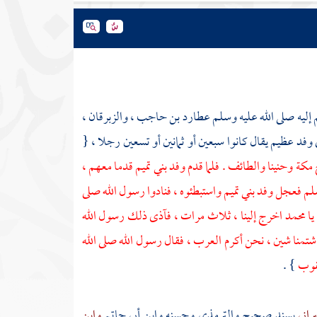
م
إليه صلى الله عليه وسلم
عطارد بن حاجب
،
والزبرقان
،
وفد عظيم يقال كانوا سبعين أو ثمانين أو تسعين رجلا ، {
ح
مكة
وحنينا
والطائف
. فلما قدم وفد
بني تميم
قدما معهم ،
وسلم فعجل وفد
بني تميم
واستبطئوه ، فنادوا رسول الله صلى
يا
محمد
اخرج إلينا ، ثلاث مرات ، فآذى ذلك رسول الله
شتمنا شين ، نحن أكرم
العرب
، فقال رسول الله صلى الله
قوب
} .
راني
بسند صحيح
والترمذي
وحسنه
وابن أبي حاتم
وابن