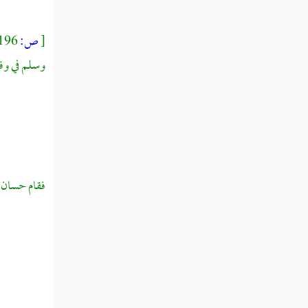
بر الوالدين
[
ص:
196 ]
مطلب في الحمام وكيفية الدخول فيها
وسلم في وف
والاستحمام
فوائد في أشياء من آداب قراءة القرآن
مطلب في الخضاب وفوائد الحناء
فقام
حسان ب
مطلب في الأربعة الذين رأوا النبي
صلى الله عليه وسلم نسقا
مطلب في ذكر طرف من فضائل ابن
الجوزي