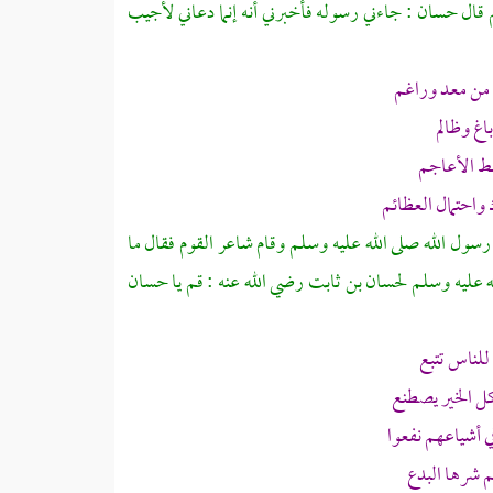
م قال
حسان
: جاءني رسوله فأخبرني أنه إنما دعاني لأجيب
من معد وراغم
اغ وظالم
 الأعاجم
واحتمال العظائم
ى رسول الله صلى الله عليه وسلم وقام شاعر القوم فقال ما
ه عليه وسلم
لحسان بن ثابت
رضي الله عنه : قم يا
حسان
للناس تتبع
ل الخير يصطنع
 أشياعهم نفعوا
 شرها البدع