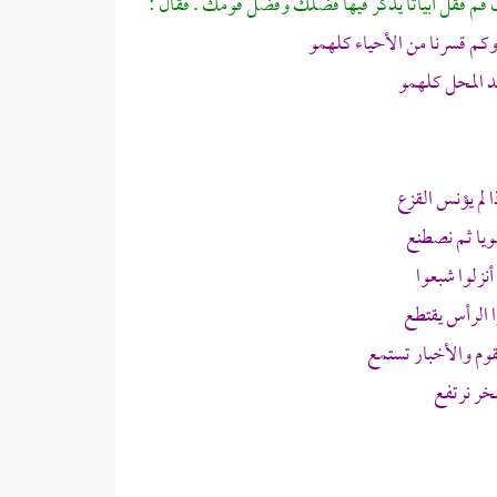
ن قم فقل أبياتا يذكر فيها فضلك وفضل قومك . فقال :
وكم قسرنا من الأحياء كلهمو
د المحل كلهمو
لم يؤنس القزع
ويا ثم نصطنع
أنزلوا شبعوا
ا الرأس يقتطع
وم والأخبار تستمع
فخر نرتفع