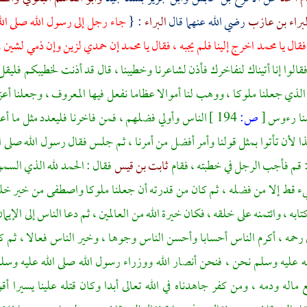
لبراء بن عازب
رضي الله عنهما قال
البراء
: {
جاء رجل إلى رسول الله صلى ال
قال يا
محمد
اخرج إلينا فلم يجبه ، فقال يا
محمد
إن حمدي لزين وإن ذمي لشين ،
قالوا إنا أتيناك لنفاخرك فأذن لشاعرنا وخطيبنا ، قال قد أذنت لخطيبكم فليقل
الذي جعلنا ملوكا ، ووهب لنا أموالا عظاما نفعل فيها المعروف ، وجعلنا أع
سنا رءوس
[
ص:
194 ]
الناس وأولي فضلهم ، فمن فاخرنا فليعدد مثل ما أعددنا
ذا لأن تأتوا بمثل قولنا وأمر أفضل من أمرنا ، ثم جلس فقال رسول الله صلى 
 قم فأجب الرجل في خطبته ، فقام
ثابت بن قيس
فقال : الحمد لله الذي الس
ء قط إلا من فضله ، ثم كان من قدرته أن جعلنا ملوكا واصطفى من خير خلقه
تابه ، وائتمنه على خلقه ، فكان خيرة الله من العالمين ، ثم دعا الناس إلى الإيم
حمه ، أكرم الناس أحسابا وأحسن الناس وجوها ، وخير الناس فعالا ، ثم ك
له عليه وسلم نحن ، فنحن أنصار الله ووزراء رسول الله صلى الله عليه وسلم
ماله ودمه ، ومن كفر جاهدناه في الله تعالى أبدا وكان قتله علينا يسيرا أق