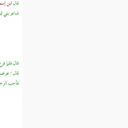
قال
ابن إس
مطلب في استئذان مريد الدخول على غيره
شاعر
بني تم
مطلب أول من صافح وعانق سيدنا
إبراهيم عليه السلام
مطلب في كراهة الانحناء وجواز
قال فلما فر
تقبيل الرأس واليد
قال : عرضت 
مطلب يباح تقبيل اليد والمعانقة تدينا
فأجب الرج
مطلب في كراهة العناق
مطلب في كراهة مناجاة الاثنين دون