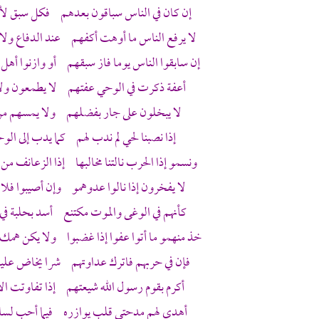
إن كان في الناس سباقون بعدهم فكل سبق لأد
لا يرفع الناس ما أوهت أكفهم عند الدفاع ولا 
إن سابقوا الناس يوما فاز سبقهم أو وازنوا أهل م
أعفة ذكرت في الوحي عفتهم لا يطمعون ولا
لا يبخلون على جار بفضلهم ولا يمسهم م
إذا نصبنا لحي لم ندب لهم كما يدب إلى الو
ونسمو إذا الحرب نالتنا مخالبها إذا الزعانف م
لا يفخرون إذا نالوا عدوهمو وإن أصيبوا فلا
كأنهم في الوغى والموت مكتنع أسد بحلبة في
خذ منهمو ما أتوا عفوا إذا غضبوا ولا يكن همك ا
فإن في حربهم فاترك عداوتهم شرا يخاض عليه
أكرم بقوم رسول الله شيعتهم إذا تفاوتت الأ
أهدى لهم مدحتي قلب يوازره فيما أحب لس