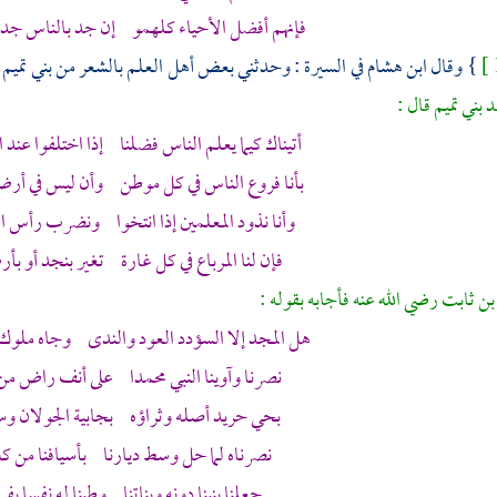
فإنهم أفضل الأحياء كلهمو إن جد بالناس جد 
} وقال
ابن هشام
في السيرة : وحدثني بعض أهل العلم بالشعر من
بني تميم
د
بني تميم
قال :
أتيناك كيما يعلم الناس فضلنا إذا اختلفوا عند 
بأنا فروع الناس في كل موطن وأن ليس في أر
وأنا نذود المعلمين إذا انتخوا ونضرب رأس ال
فإن لنا المرباع في كل غارة تغير
بنجد
أو بأ
ن ثابت
رضي الله عنه فأجابه بقوله :
هل المجد إلا السؤدد العود والندى وجاه ملوك 
نصرنا وآوينا النبي
محمدا
على أنف راض من
بحي حريد أصله وثراؤه بجابية
الجولان
وس
نصرناه لما حل وسط ديارنا بأسيافنا من كل
جعلنا بنينا دونه وبناتنا وطبنا له نفسا بفي