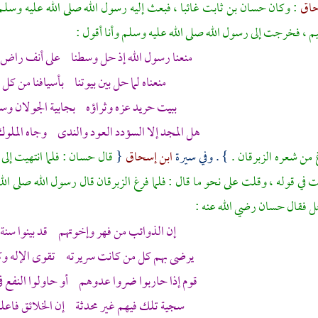
حاق
: وكان
حسان بن ثابت
غائبا ، فبعث إليه رسول الله صلى الله عليه وسل
يم
، فخرجت إلى رسول الله صلى الله عليه وسلم وأنا أقول :
منعنا رسول الله إذ حل وسطنا على أنف راض 
منعناه لما حل بين بيوتنا بأسيافنا من كل ب
ببيت حريد عزه وثراؤه بجابية
الجولان
وسط
هل المجد إلا السؤدد العود والندى وجاه الملوك 
غ من شعره
الزبرقان
.
} . وفي سيرة
ابن إسحاق
{
قال
حسان
: فلما انتهيت إل
في قوله ، وقلت على نحو ما قال : فلما فرغ
الزبرقان
قال رسول الله صلى الل
ل فقال
حسان
رضي الله عنه :
إن الذوائب من
فهر
وإخوتهم قد بينوا سنة 
يرضى بهم كل من كانت سريرته تقوى الإله وك
قوم إذا حاربوا ضروا عدوهم أو حاولوا النفع في
سجية تلك فيهم غير محدثة إن الخلائق فاعلم