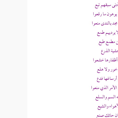
نى سبقهم تبع
يوهون ما رقعوا
جد بالندى منعوا
 يرديهم طمع
ن مطمع طبع
حشية الذرع
ن أظفارها خشعوا
 خور ولا هلع
 أرساغها فدع
لأمر الذي منعوا
 السم والسلع
هواء والشيع
ان حائك صنع