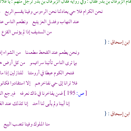
قام
الزبرقان بن بدر
فقال : وفي رواية فقال
الزبرقان بن بدر
لرجل منهم : يا فلا
نحن الكرام فلا حي يعادلنا نحن الرءوس وفينا يقسم الربع 
عند النهاب وفضل العز يتبع ونطعم الناس عن
من السديف إذا لم يؤنس القزع
ابن إسحاق
: {
ونحن يطعم عند القحط مطعمنا من الشواء إذا 
بما ترى الناس تأتينا سراتهمو من كل أرض ه
فننحر الكوم عبطا في أرومتنا للنازلين إذا ما 
فلا ترانا إلى حي نفاخرهم إلا استقادوا فكانو
[
ص:
195 ]
فمن يفاخرنا في ذاك نعرفه فيرجع الق
إنا أبينا ولم يأبى لنا أحد إنا كذلك عند ال
ابن إسحاق
: {
منا الملوك وفينا تنصب البيع