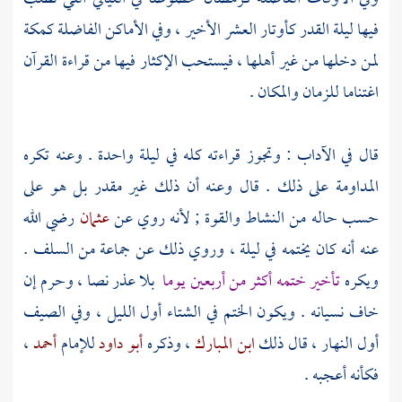
فيها ليلة القدر كأوتار العشر الأخير ، وفي الأماكن الفاضلة
كمكة
لمن دخلها من غير أهلها ، فيستحب الإكثار فيها من قراءة القرآن
اغتناما للزمان والمكان .
قال في الآداب : وتجوز قراءته كله في ليلة واحدة . وعنه تكره
المداومة على ذلك . قال وعنه أن ذلك غير مقدر بل هو على
حسب حاله من النشاط والقوة ; لأنه روي عن
عثمان
رضي الله
عنه أنه كان يختمه في ليلة ، وروي ذلك عن جماعة من
السلف
.
ويكره
تأخير ختمه أكثر من أربعين يوما
بلا عذر نصا ، وحرم إن
خاف نسيانه . ويكون الختم في الشتاء أول الليل ، وفي الصيف
أول النهار ، قال ذلك
ابن المبارك
، وذكره
أبو داود
للإمام
أحمد
،
فكأنه أعجبه .