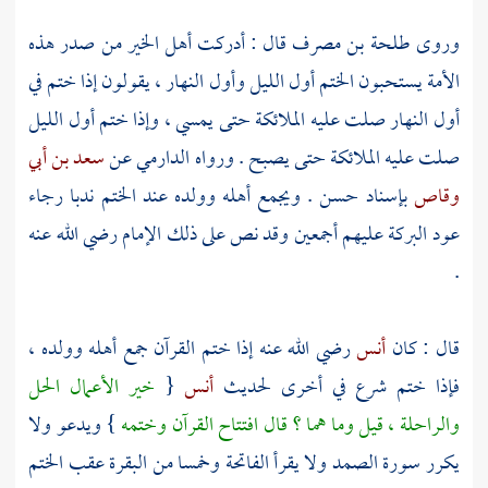
وروى
طلحة بن مصرف
قال : أدركت أهل الخير من صدر هذه
الأمة يستحبون الختم أول الليل وأول النهار ، يقولون إذا ختم في
أول النهار صلت عليه الملائكة حتى يمسي ، وإذا ختم أول الليل
صلت عليه الملائكة حتى يصبح . ورواه
الدارمي
عن
سعد بن أبي
وقاص
بإسناد حسن . ويجمع أهله وولده عند الختم ندبا رجاء
عود البركة عليهم أجمعين وقد نص على ذلك الإمام رضي الله عنه
.
قال : كان
أنس
رضي الله عنه إذا ختم القرآن جمع أهله وولده ،
فإذا ختم شرع في أخرى لحديث
أنس
{
خير الأعمال الحل
والراحلة ، قيل وما هما ؟ قال افتتاح القرآن وختمه
} ويدعو ولا
يكرر سورة الصمد ولا يقرأ الفاتحة وخمسا من البقرة عقب الختم