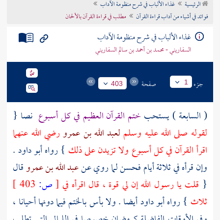
الرئيسية
غذاء الألباب في شرح منظومة الآداب
تراجم الأعلام
فوائد في أشياء من آداب قراءة القرآن
مطلب في قراءة القرآن بالألحان
غذاء الألباب في شرح منظومة الآداب
السفاريني - محمد بن أحمد بن سالم السفاريني
جزء
صفحة
1
403
( السابعة ) يستحب
ختم القرآن العظيم في كل أسبوع
نصا {
لقوله صلى الله عليه وسلم
لعبد الله بن عمرو
رضي الله عنهما
اقرأ القرآن في كل أسبوع ولا تزيدن على ذلك
} رواه
أبو داود
.
وإن قرأه في ثلاثة أيام فحسن لما روي عن
عبد الله بن عمرو
قال
{
قلت يا رسول الله إن لي قوة ، قال اقرأه في
[
ص:
403 ]
ثلاث
} رواه
أبو داود
أيضا . ولا بأس بالختم فيما دونها أحيانا ،
وفي الأوقات الفاضلة كرمضان خصوصا في الليالي التي تطلب