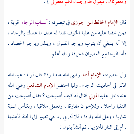
ومغفرتك . فيقول قد وجبت لكم مغفرتي
} .
قال
الإمام الحافظ ابن الجوزي
في تبصرته :
أسباب الرجاء
قوية ،
فمن خفنا عليه من غلبة الخوف قلنا له عدل ما عندك بالرجاء ،
إلا أنه ينبغي أن يتوب ويرجو القبول ، ويبذر ويرجو الحصاد .
فأما الرجا مع العصيان فحماقة والله أعلم .
ولما حضرت
الإمام أحمد
رضي الله عنه الوفاة قال لولده
عبد الله
اذكر لي أحاديث الرجاء . ولما احتضر
الإمام الشافعي
رضي الله
عنه دخل عليه
المزني
فقال له كيف أصبحت ؟ فقال أصبحت من
الدنيا راحلا ، وللإخوان مفارقا ، ولعملي ملاقيا ، وبكأس المنية
شاربا ، وعلى الله واردا ، فلا أدري روحي تصير إلى الجنة فأهنيها
، أم إلى النار فأعزيها . ثم أنشأ يقول :