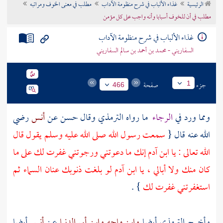
الرئيسية
غذاء الألباب في شرح منظومة الآداب
مطلب في معنى الخوف ومراتبه
تراجم الأعلام
مطلب في أن للخوف أسبابا وأنه واجب على كل مؤمن
غذاء الألباب في شرح منظومة الآداب
السفاريني - محمد بن أحمد بن سالم السفاريني
جزء
صفحة
1
466
ومما ورد في
الرجاء
ما رواه
الترمذي
وقال حسن عن
أنس
رضي
الله عنه قال {
سمعت رسول الله صلى الله عليه وسلم يقول قال
الله تعالى : يا ابن
آدم
إنك ما دعوتني ورجوتني غفرت لك على ما
كان منك ولا أبالي ، يا ابن
آدم
لو بلغت ذنوبك عنان السماء ثم
استغفرتني غفرت لك
} .
وأخرج
الترمذي
أيضا
وابن ماجه
وابن أبي الدنيا
عن
أنس
أيضا