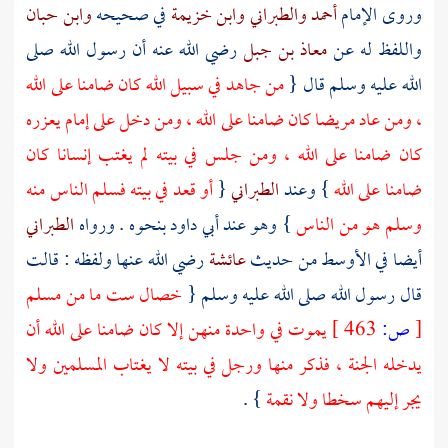
وروى الإمام
أحمد
والطبراني
وابن خزيمة
في صحيحه
وابن حبان
واللفظ له عن
معاذ بن جبل
رضي الله عنه أن رسول الله صلى
الله عليه وسلم قال {
من جاهد في سبيل الله كان ضامنا على الله
، ومن عاد مريضا كان ضامنا على الله ، ومن دخل على إمام يعزره
كان ضامنا على الله ، ومن جلس في بيته لم يغتب إنسانا كان
ضامنا على الله
} وعند
الطبراني
{
أو قعد في بيته فسلم الناس منه
وسلم هو من الناس
} وهو عند
أبي داود
بنحوه . ورواه
الطبراني
أيضا في الأوسط من حديث
عائشة
رضي الله عنها ولفظه : قالت
قال رسول الله صلى الله عليه وسلم {
خصال ست ما من مسلم
[
ص:
463 ]
يموت في واحدة منهن إلا كان ضامنا على الله أن
يدخله الجنة ، فذكر منها ورجل في بيته لا يغتاب المسلمين ولا
يجر إليهم سخطا ولا نقمة
} .