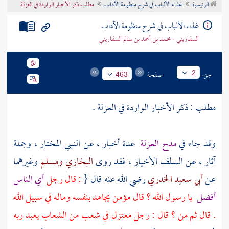
الرئيسية
غذاء الألباب في شرح منظومة الآداب
مطلب ذكر الأخبار الواردة في العزلة
تراجم الأعلام
غذاء الألباب في شرح منظومة الآداب
السفاريني - محمد بن أحمد بن سالم السفاريني
جزء
صفحة
2
463
مطلب : ذكر الأخبار الواردة في العزلة .
وقد جاء في
مدح العزلة
عدة أخبار ، عن النبي المختار ، وجملة
آثار ، عن
السلف
الأخيار ، فقد روى
البخاري
ومسلم
وغيرهما
عن
أبي سعيد الخدري
رضي الله عنه قال {
: قال رجل
أي الناس
أفضل
يا رسول الله ؟ قال مؤمن يجاهد بنفسه وماله في سبيل الله
. قال ثم من ؟ قال : رجل معتزل في شعب من الشعاب يعبد ربه