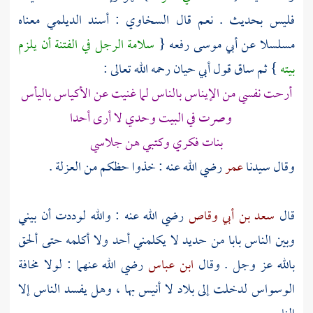
فليس بحديث . نعم قال
السخاوي
: أسند
الديلمي
معناه
مسلسلا عن
أبي موسى
رفعه {
سلامة الرجل في الفتنة أن يلزم
بيته
} ثم ساق قول
أبي حيان
رحمه الله تعالى :
أرحت نفسي من الإيناس بالناس لما غنيت عن الأكياس باليأس
وصرت في البيت وحدي لا أرى أحدا
بنات فكري وكتبي هن جلاسي
وقال سيدنا
عمر
رضي الله عنه : خذوا حظكم من العزلة .
قال
سعد بن أبي وقاص
رضي الله عنه : والله لوددت أن بيني
وبين الناس بابا من حديد لا يكلمني أحد ولا أكلمه حتى ألحق
بالله عز وجل . وقال
ابن عباس
رضي الله عنهما : لولا مخافة
الوسواس لدخلت إلى بلاد لا أنيس بها ، وهل يفسد الناس إلا