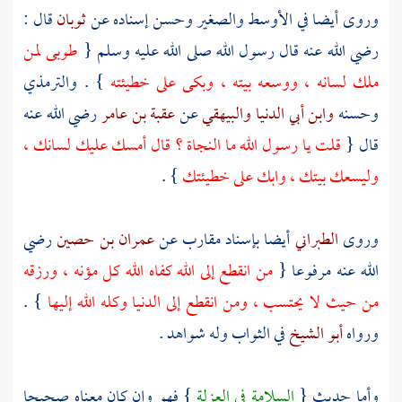
وروى أيضا في الأوسط والصغير وحسن إسناده عن
ثوبان
قال :
رضي الله عنه قال رسول الله صلى الله عليه وسلم {
طوبى لمن
ملك لسانه ، ووسعه بيته ، وبكى على خطيئته
} .
والترمذي
وحسنه
وابن أبي الدنيا
والبيهقي
عن
عقبة بن عامر
رضي الله عنه
قال {
قلت يا رسول الله ما النجاة ؟ قال أمسك عليك لسانك ،
وليسعك بيتك ، وابك على خطيئتك
} .
وروى
الطبراني
أيضا بإسناد مقارب عن
عمران بن حصين
رضي
الله عنه مرفوعا {
من انقطع إلى الله كفاه الله كل مؤنه ، ورزقه
من حيث لا يحتسب ، ومن انقطع إلى الدنيا وكله الله إليها
} .
ورواه
أبو الشيخ
في الثواب وله شواهد .
وأما حديث {
السلامة في العزلة
} فهو وإن كان معناه صحيحا