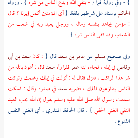
} - وفي رواية لهما {
- يتقي الله ويدع الناس من شره
} . ورواه
الحاكم
بإسناد على شرطهما بلفظ {
أي المؤمنين أكمل إيمانا ؟ قال
: مؤمن يجاهد بنفسه وماله ، ورجل يعبد ربه في شعب من
الشعاب وقد كفى الناس شره
} .
وفي صحيح
مسلم
عن
عامر بن سعد
قال {
: كان
سعد بن أبي
وقاص
في إبله ، فجاءه ابنه
عمر
فلما رآه
سعد
قال : أعوذ بالله من
شر هذا الراكب ، فنزل فقال له : أنزلت في إبلك وغنمك وتركت
الناس يتنازعون الملك ، فضربه
سعد
في صدره وقال : اسكت
سمعت رسول الله صلى الله عليه وسلم يقول إن الله يحب العبد
التقي الغني الخفي
} . قال
الحافظ المنذري
: أي الغني النفس
القنوع .